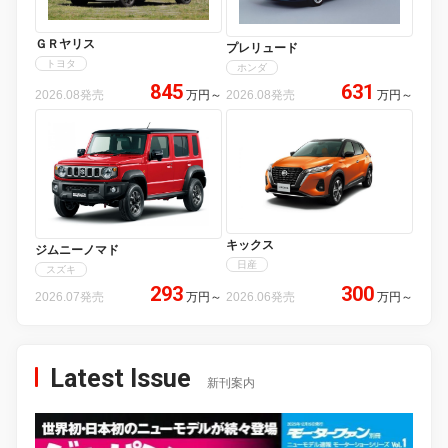
ＧＲヤリス
プレリュード
トヨタ
ホンダ
845
631
2026.08発売
万円
～
2026.08発売
万円
～
キックス
ジムニーノマド
日産
スズキ
293
300
2026.07発売
万円
～
2026.06発売
万円
～
Latest Issue
新刊案内