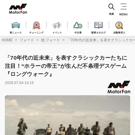
コ
ン
テ
検索
MENU
ン
ツ
へ
車ニュース
チューニング
イベント
中古車
新車カタログ
自動車求人
ス
HOME
フォード
他 フォード
「70年代の近未来」を表すクラシックカ
キ
ッ
プ
「70年代の近未来」を表すクラシックカーたちに
注目！“ホラーの帝王”が生んだ不条理デスゲーム
『ロングウォーク』
2026.07.04 14:15