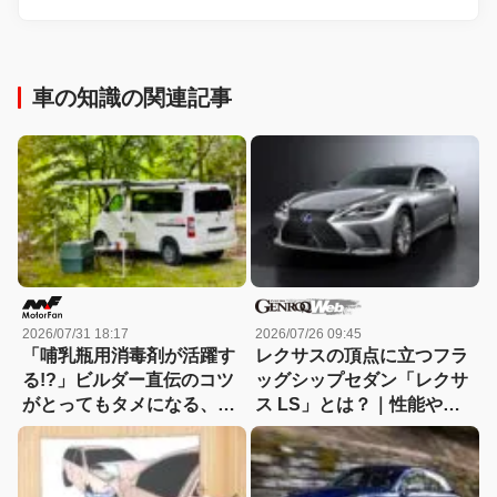
車の知識の関連記事
2026/07/31 18:17
2026/07/26 09:45
「哺乳瓶用消毒剤が活躍す
レクサスの頂点に立つフラ
る!?」ビルダー直伝のコツ
ッグシップセダン「レクサ
がとってもタメになる、キ
ス LS」とは？｜性能や特
ャンピングカーのお手入れ
徴、新車・中古車価格
講座