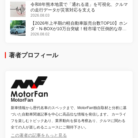
令和8年熊本地震で「通れる道」を可視化、クルマ
の走行データが災害対応を支える
2026.08.03
【2026年上半期の軽自動車販売台数TOP10】ホン
ダ・N-BOXが10万台突破！軽市場で圧倒的な存在
感
2026.08.02
著者プロフィール
MotorFan
新車情報から歴代名車のスペックまで、MotorFan独自取材と分析に基
づいた自動車関連記事を中心に高品位な情報を発信します。 カーライ
フを楽しむトピックあり、業界動向を探る考察あり、クルマに関わる
全ての人が楽しめるニュースにご期待下さい。
この著者の記事をもっと見る