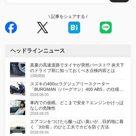
\
記事をシェアする
/
ヘッドラインニュース
真夏の高速道路でタイヤが突然バースト!? 炎天下
のドライブ前に知っておくべき点検内容とは
15時間前
スズキの400ccラグジュアリースクーター
「BURGMAN（バーグマン）400 ABS」の仕様を
変更し、8月18日に発売
2026.08.05
車内での仮眠、どこまで安全？エンジンかけっぱ
なしの危険性
2026.08.05
エアコンをつけたら酸っぱい臭いが…目的地に着
く「3分前」のひと工夫でカビを防ぐ方法
2026.08.04