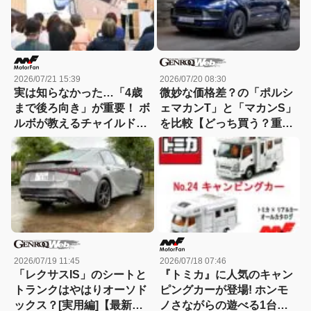
2026/07/21 15:39
2026/07/20 08:30
実は知らなかった…「4歳
微妙な価格差？の「ポルシ
まで後ろ向き」が重要！ ボ
ェマカンT」と「マカンS」
ルボが教えるチャイルドシ
を比較【どっち買う？重箱
ートの正しい使い方
の隅ツツキ隊：09】
2026/07/19 11:45
2026/07/18 07:46
「レクサスIS」のシートと
『トミカ』に人気のキャン
トランクはやはりオーソド
ピングカーが登場! ホンモ
ックス？[実用編]【最新モ
ノさながらの遊べる1台、