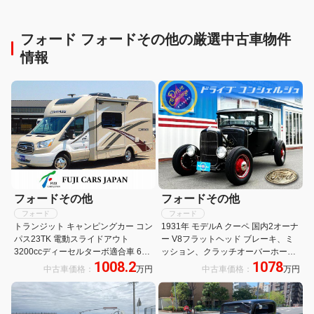
デルコクピットドリル：
キャンピングカーの種類と
08】
特徴も解説!【トミカ × リア
フォード フォードその他の厳選中古車物件
ルカー オールカタログ】
情報
フォードその他
フォードその他
フォード
フォード
トランジット キャンピングカー コン
1931年 モデルA クーペ 国内2オーナ
パス23TK 電動スライドアウト
ー V8フラットヘッド ブレーキ、ミ
3200ccディーセルターボ適合車 6名
ッション、クラッチオーバーホール
1008.2
1078
乗車4名就寝 ルーフエアコン 発電機
済み
中古車価格：
万円
中古車価格：
万円
温水ボイラー トイレ FFヒーター テ
レビ3台