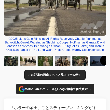
©2025 Lions Gate Films Inc.All Rights Reserved./ Charlie Plummer as
Barkovitch, Garrett Wareing as Stebbins, Cooper Hoffman as Garraty, David
Jonsson as McVries, Ben Wang as Olson, Tut Nyuot as Baker, and Joshua
Odjick as Parker in The Long Walk. Photo Credit: Murray Close/Lionsgate
この記事の画像をもっと見る（全12枚）
→
Motor Fan のニュースをGoogle検索で優先表示
「ホラーの帝王」ことスティーヴン・キングがキ