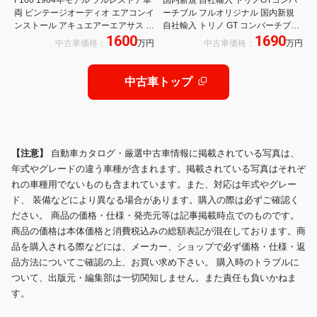
両 ビンテージオーディオ エアコンイ
ーチブル フルオリジナル 国内新規
ンストール アキュエアーエアサス フ
自社輸入 トリノ GT コンバーチブル
1600
1690
ェンダースカート サプリウムホイー
ナンバーズマッチ車両 フルオリジナ
中古車価格：
万円
中古車価格：
万円
ル 荷台スムース加工 ワンオフカスタ
ル フルノーマル V8 NEWシート
ム ワンオフコンソール
NEWTOP張替 電動コンバーチブル
302エンジン ACパーツ点火系NEW
中古車トップ
【注意】
自動車カタログ・厳選中古車情報に掲載されている写真は、
年式やグレードの違う車種が含まれます。掲載されている写真はそれぞ
れの車種用でないものも含まれています。また、対応は年式やグレー
ド、 装備などにより異なる場合があります。購入の際は必ずご確認く
ださい。 商品の価格・仕様・発売元等は記事掲載時点でのものです。
商品の価格は本体価格と消費税込みの総額表記が混在しております。商
品を購入される際などには、メーカー、ショップで必ず価格・仕様・返
品方法についてご確認の上、お買い求め下さい。 購入時のトラブルに
ついて、出版元・編集部は一切関知しません。また責任も負いかねま
す。