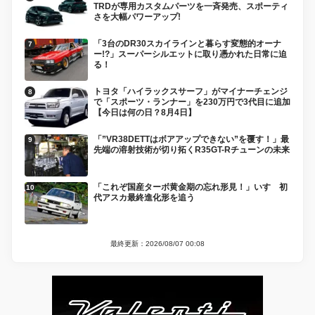
TRDが専用カスタムパーツを一斉発売、スポーティ
さを大幅パワーアップ!
「3台のDR30スカイラインと暮らす変態的オーナ
ー!?」スーパーシルエットに取り憑かれた日常に迫
る！
トヨタ「ハイラックスサーフ」がマイナーチェンジ
で「スポーツ・ランナー」を230万円で3代目に追加
【今日は何の日？8月4日】
「”VR38DETTはボアアップできない”を覆す！」最
先端の溶射技術が切り拓くR35GT-Rチューンの未来
「これぞ国産ターボ黄金期の忘れ形見！」いすゞ初
代アスカ最終進化形を追う
最終更新：2026/08/07 00:08