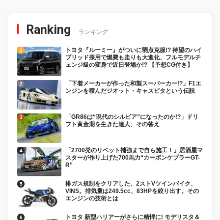
Ranking
ランキング
トヨタ『ルーミー』がついに弱点克服!? 待望のハイ
ブリッド採用で燃費も走りも大進化、フルモデルチ
ェンジ級の変身で近日登場か!? 【予想CG付き】
「下着メーカーが作った和製スーパーカー!?」F1エ
ンジンを積んだジオット・キャスピタという伝説
「GR86は“現代のシルビア”になったのか!?」ドリ
フト黄金期を生きた達人、その答え
「2700発のリベット補強まで自ら施工！」居酒屋マ
スターが作り上げた700馬力“カーボンケブラーGT-
R”
排ガス規制をクリアした、2ストVツインバイク、
VINS。排気量は249.5cc、83HPを絞り出す。その
エンジンの技術とは
トヨタ 新型ハリアーがさらに精悍に! モデリスタ＆