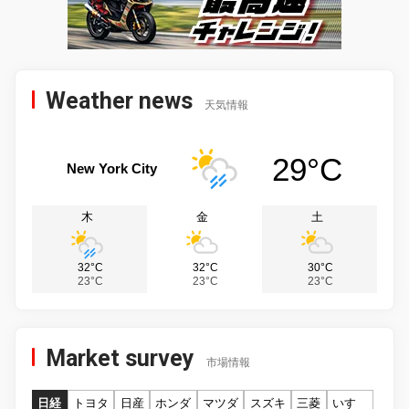
Weather news
天気情報
29°C
New York City
木
金
土
32°C
32°C
30°C
23°C
23°C
23°C
Market survey
市場情報
日経
トヨタ
日産
ホンダ
マツダ
スズキ
三菱
いすゞ