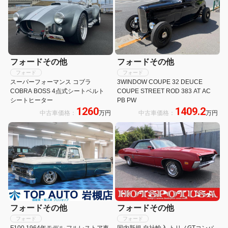
フォードその他
フォードその他
フォード
フォード
スーパーフォーマンス コブラ
3WINDOW COUPE 32 DEUCE
COBRA BOSS 4点式シートベルト
COUPE STREET ROD 383 AT AC
シートヒーター
PB PW
1260
1409.2
中古車価格：
万円
中古車価格：
万円
フォードその他
フォードその他
フォード
フォード
F100 1964年モデル フルレストア車
国内新規 自社輸入 トリノGTコンバ