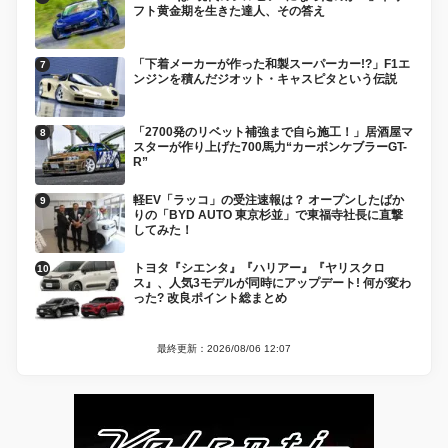
フト黄金期を生きた達人、その答え
「下着メーカーが作った和製スーパーカー!?」F1エ
ンジンを積んだジオット・キャスピタという伝説
「2700発のリベット補強まで自ら施工！」居酒屋マ
スターが作り上げた700馬力“カーボンケブラーGT-
R”
軽EV「ラッコ」の受注速報は？ オープンしたばか
りの「BYD AUTO 東京杉並」で東福寺社長に直撃
してみた！
トヨタ『シエンタ』『ハリアー』『ヤリスクロ
ス』、人気3モデルが同時にアップデート! 何が変わ
った? 改良ポイント総まとめ
最終更新：2026/08/06 12:07