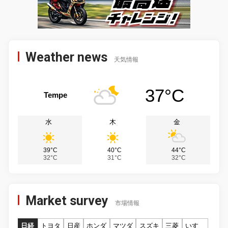
Weather news
天気情報
37°C
Tempe
水
木
金
39°C
40°C
44°C
32°C
31°C
32°C
Market survey
市場情報
日経
トヨタ
日産
ホンダ
マツダ
スズキ
三菱
いすゞ