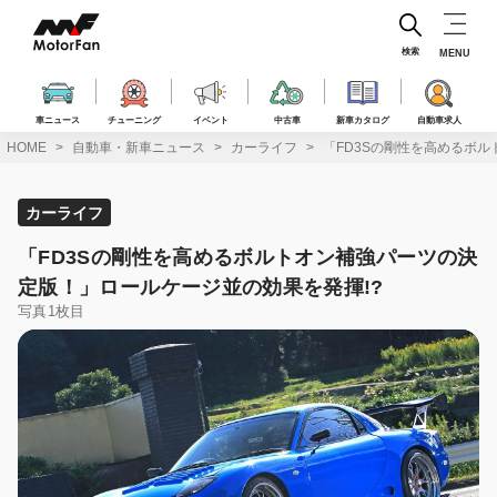
コ
ン
テ
検索
MENU
ン
ツ
へ
車ニュース
チューニング
イベント
中古車
新車カタログ
自動車求人
ス
HOME
自動車・新車ニュース
カーライフ
「FD3Sの剛性を高めるボ
キ
ッ
プ
カーライフ
「FD3Sの剛性を高めるボルトオン補強パーツの決
定版！」ロールケージ並の効果を発揮!?
写真1枚目