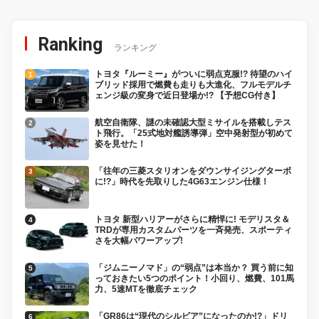
Ranking
ランキング
トヨタ『ルーミー』がついに弱点克服!? 待望のハイ
ブリッド採用で燃費も走りも大進化、フルモデルチ
ェンジ級の変身で近日登場か!? 【予想CG付き】
航空自衛隊、謎の未確認大型ミサイルを搭載しテス
ト飛行。「25式地対艦誘導弾」空中発射型が初めて
姿を見せた！
「往年の三菱スタリオンをダウンサイジングターボ
に!?」時代を先取りした4G63エンジン仕様！
トヨタ 新型ハリアーがさらに精悍に! モデリスタ＆
TRDが専用カスタムパーツを一斉発売、スポーティ
さを大幅パワーアップ!
「ジムニーノマド」の“弱点”は本当か？ 買う前に知
っておきたい5つのポイント！小回り、燃費、101馬
力、5速MTを徹底チェック
「GR86は“現代のシルビア”になったのか!?」ドリ