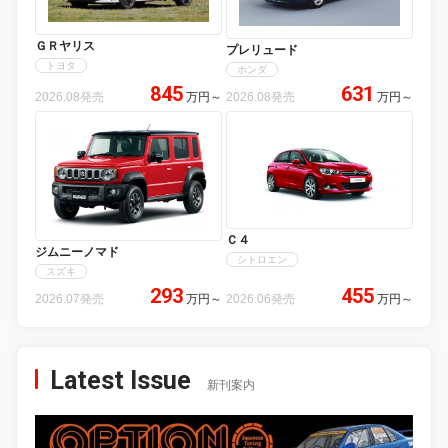
ＧＲヤリス
プレリュード
トヨタ
ホンダ
845
631
2026.08発売
万円
～
2026.08発売
万円
～
Ｃ４
ジムニーノマド
シトロエン
スズキ
293
455
2026.07発売
万円
～
2026.06発売
万円
～
Latest Issue
新刊案内