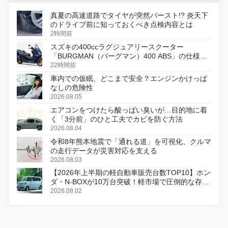
真夏の高速道路でタイヤが突然バースト!? 炎天下
のドライブ前に知っておくべき点検内容とは
2時間前
スズキの400ccラグジュアリースクーター
「BURGMAN（バーグマン）400 ABS」の仕様を
変更し、8月18日に発売
22時間前
車内での仮眠、どこまで安全？エンジンかけっぱ
なしの危険性
2026.08.05
エアコンをつけたら酸っぱい臭いが…目的地に着
く「3分前」のひと工夫でカビを防ぐ方法
2026.08.04
令和8年熊本地震で「通れる道」を可視化、クルマ
の走行データが災害対応を支える
2026.08.03
【2026年上半期の軽自動車販売台数TOP10】ホン
ダ・N-BOXが10万台突破！軽市場で圧倒的な存在
感
2026.08.02