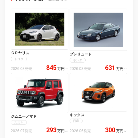
ＧＲヤリス
プレリュード
トヨタ
ホンダ
845
631
2026.08発売
万円
～
2026.08発売
万円
～
キックス
ジムニーノマド
日産
スズキ
293
300
2026.07発売
万円
～
2026.06発売
万円
～