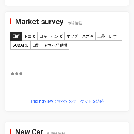
Market survey
市場情報
日経
トヨタ
日産
ホンダ
マツダ
スズキ
三菱
いすゞ
SUBARU
日野
ヤマハ発動機
TradingViewですべてのマーケットを追跡
New Car
新車種情報