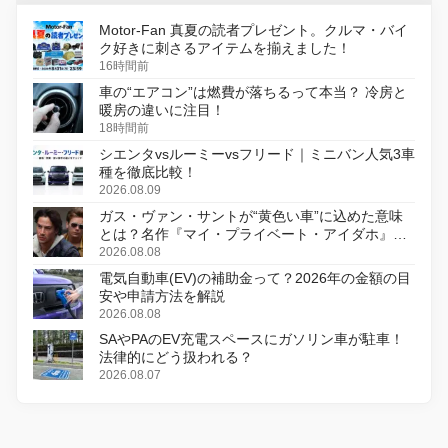
Motor-Fan 真夏の読者プレゼント。クルマ・バイ
ク好きに刺さるアイテムを揃えました！
16時間前
車の“エアコン”は燃費が落ちるって本当？ 冷房と
暖房の違いに注目！
18時間前
シエンタvsルーミーvsフリード｜ミニバン人気3車
種を徹底比較！
2026.08.09
ガス・ヴァン・サントが“黄色い車”に込めた意味
とは？名作『マイ・プライベート・アイダホ』が
初のデジタルリマスター版で復活
2026.08.08
電気自動車(EV)の補助金って？2026年の金額の目
安や申請方法を解説
2026.08.08
SAやPAのEV充電スペースにガソリン車が駐車！
法律的にどう扱われる？
2026.08.07