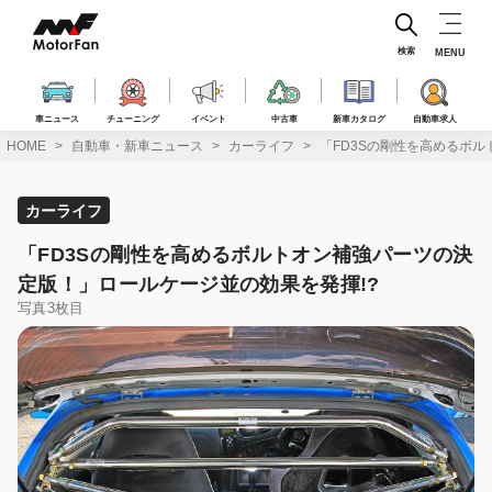
コ
ン
テ
検索
MENU
ン
ツ
へ
車ニュース
チューニング
イベント
中古車
新車カタログ
自動車求人
ス
HOME
自動車・新車ニュース
カーライフ
「FD3Sの剛性を高めるボ
キ
ッ
プ
カーライフ
「FD3Sの剛性を高めるボルトオン補強パーツの決
定版！」ロールケージ並の効果を発揮!?
写真3枚目