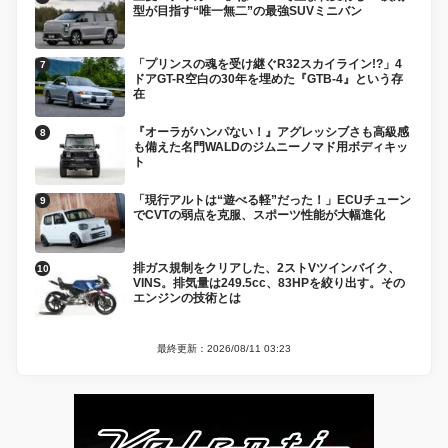
型が目指す“唯一無二”の最強SUVミニバン
「プリンスの魂を受け継ぐR32スカイライン!?」4
ドアGT-R空白の30年を埋めた『GTB-4』という存
在
『オーラがハンパない！』アグレッシブさも高級感
も備えた名門WALDのジムニーノマド用ボディキッ
ト
「現行アルトは“遊べる軽”だった！」ECUチューン
でCVTの弱点を克服、スポーツ性能が大幅進化
排ガス規制をクリアした、2ストVツインバイク、
VINS。排気量は249.5cc、83HPを絞り出す。その
エンジンの技術とは
最終更新：2026/08/11 03:23