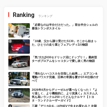
Ranking
ランキング
「必要なのは半分だけだった。」荷台半分シェルの
最強トランポスタイル
「18歳、父から譲り受けたS130」そこから始まっ
た、ひとりの走り屋とフェアレディZの物語
「気づけば430セドリック沼にドップリ！」最終型
ターボブロアムをシャコタンで愛し抜く男の物語
「壊れないハコスカを目指した結果…」エアコン＆
電動パワステ完備、旧車の常識を覆すGT-R仕様のす
べて
2026年4月からディーゼルが選べなくなった！『よ
り逞しく、より機能的に、より泥臭く』カスタム人
気も高いランクル250ってどんなクルマ？【トヨ
タ・ランドクルーザーガイド】
三菱「デリカD:6」はPHEVで生まれ変わる？ 次期