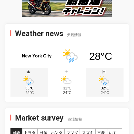
Weather news
天気情報
28°C
New York City
金
土
日
33°C
32°C
32°C
25°C
24°C
24°C
Market survey
市場情報
日経
トヨタ
日産
ホンダ
マツダ
スズキ
三菱
いすゞ