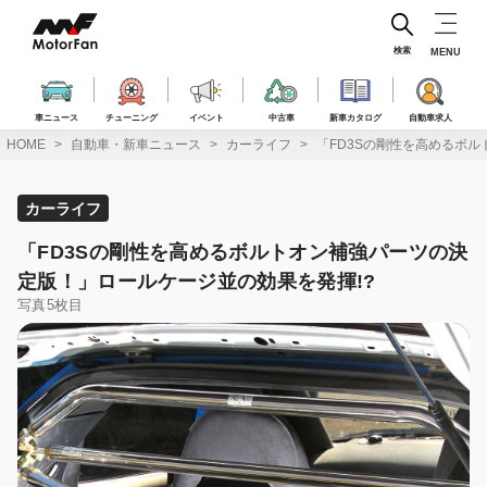
コ
ン
テ
検索
MENU
ン
ツ
へ
車ニュース
チューニング
イベント
中古車
新車カタログ
自動車求人
ス
HOME
自動車・新車ニュース
カーライフ
「FD3Sの剛性を高めるボ
キ
ッ
プ
カーライフ
「FD3Sの剛性を高めるボルトオン補強パーツの決
定版！」ロールケージ並の効果を発揮!?
写真5枚目