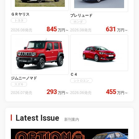
ＧＲヤリス
プレリュード
トヨタ
ホンダ
845
631
2026.08発売
万円
～
2026.08発売
万円
～
Ｃ４
ジムニーノマド
シトロエン
スズキ
293
455
2026.07発売
万円
～
2026.06発売
万円
～
Latest Issue
新刊案内