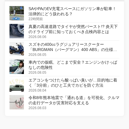
SAやPAのEV充電スペースにガソリン車が駐車！
法律的にどう扱われる？
22時間前
真夏の高速道路でタイヤが突然バースト!? 炎天下
のドライブ前に知っておくべき点検内容とは
2026.08.06
スズキの400ccラグジュアリースクーター
「BURGMAN（バーグマン）400 ABS」の仕様を
変更し、8月18日に発売
2026.08.05
車内での仮眠、どこまで安全？エンジンかけっぱ
なしの危険性
2026.08.05
エアコンをつけたら酸っぱい臭いが…目的地に着
く「3分前」のひと工夫でカビを防ぐ方法
2026.08.04
令和8年熊本地震で「通れる道」を可視化、クルマ
の走行データが災害対応を支える
2026.08.03