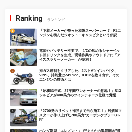
Ranking
ランキング
「下着メーカーが作った和製スーパーカー!?」F1エ
ンジンを積んだジオット・キャスピタという伝説
電源やバッテリー不要で、-1℃の飲めるシャーベッ
ト状ドリンクを生成。現場作業やアウトドアに「ア
イススラリーメーカー」が便利！
排ガス規制をクリアした、2ストVツインバイク、
VINS。排気量は249.5cc、83HPを絞り出す。その
エンジンの技術とは
「昭和63年式、37年間ワンオーナーの意地！」S13
シルビアが400馬力のツインチャージ仕様で覚醒
「2700発のリベット補強まで自ら施工！」居酒屋マ
スターが作り上げた700馬力“カーボンケブラーGT-
R”
ホンダ新型「エレメント」で“まさかの観音開き”復