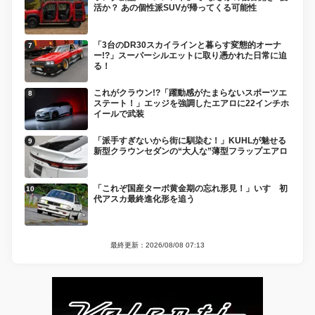
活か？ あの個性派SUVが帰ってくる可能性
「3台のDR30スカイラインと暮らす変態的オーナ
ー!?」スーパーシルエットに取り憑かれた日常に迫
る！
これがクラウン!?「躍動感がたまらないスポーツエ
ステート！」エッジを強調したエアロに22インチホ
イールで武装
「派手すぎないから街に馴染む！」KUHLが魅せる
新型クラウンセダンの“大人な”薄型フラップエアロ
「これぞ国産ターボ黄金期の忘れ形見！」いすゞ初
代アスカ最終進化形を追う
最終更新：2026/08/08 07:13