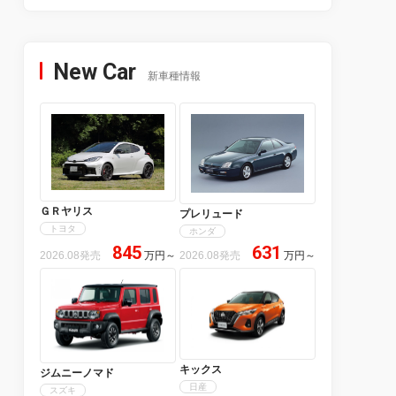
New Car
新車種情報
ＧＲヤリス
プレリュード
トヨタ
ホンダ
845
631
2026.08発売
万円
～
2026.08発売
万円
～
キックス
ジムニーノマド
日産
スズキ