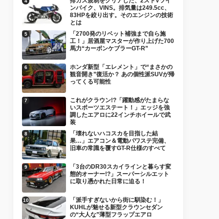
排ガス規制をクリアした、2ストVツイ
ンバイク、VINS。排気量は249.5cc、
83HPを絞り出す。そのエンジンの技術
とは
「2700発のリベット補強まで自ら施
工！」居酒屋マスターが作り上げた700
馬力“カーボンケブラーGT-R”
ホンダ新型「エレメント」で“まさかの
観音開き”復活か？ あの個性派SUVが帰
ってくる可能性
これがクラウン!?「躍動感がたまらな
いスポーツエステート！」エッジを強
調したエアロに22インチホイールで武
装
「壊れないハコスカを目指した結
果…」エアコン＆電動パワステ完備、
旧車の常識を覆すGT-R仕様のすべて
「3台のDR30スカイラインと暮らす変
態的オーナー!?」スーパーシルエット
に取り憑かれた日常に迫る！
「派手すぎないから街に馴染む！」
KUHLが魅せる新型クラウンセダン
の“大人な”薄型フラップエアロ