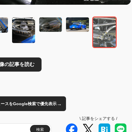
→
のニュースをGoogle検索で優先表示
\
記事をシェアする
/
検索