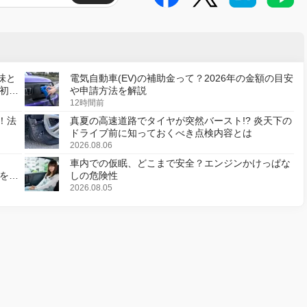
味と
電気自動車(EV)の補助金って？2026年の金額の目安
初の
や申請方法を解説
12時間前
！法
真夏の高速道路でタイヤが突然バースト!? 炎天下の
ドライブ前に知っておくべき点検内容とは
2026.08.06
車内での仮眠、どこまで安全？エンジンかけっぱな
様を変
しの危険性
2026.08.05