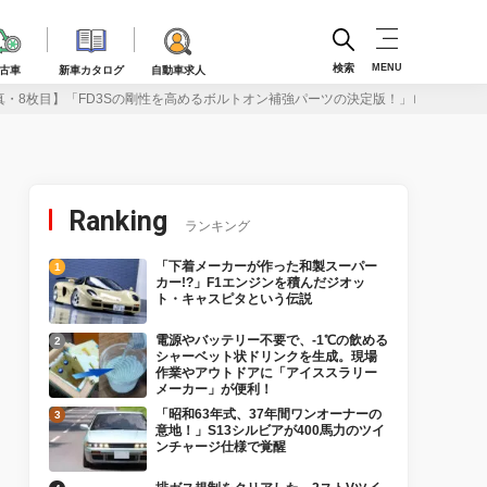
検索
MENU
古車
新車カタログ
自動車求人
真・8枚目】「FD3Sの剛性を高めるボルトオン補強パーツの決定版！」ロールケージ
Ranking
ランキング
「下着メーカーが作った和製スーパー
カー!?」F1エンジンを積んだジオッ
ト・キャスピタという伝説
電源やバッテリー不要で、-1℃の飲める
シャーベット状ドリンクを生成。現場
作業やアウトドアに「アイススラリー
メーカー」が便利！
「昭和63年式、37年間ワンオーナーの
意地！」S13シルビアが400馬力のツイ
ンチャージ仕様で覚醒