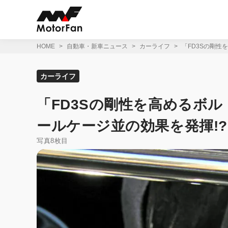
コ
ン
テ
ン
ツ
HOME
自動車・新車ニュース
カーライフ
「FD3Sの剛性
へ
ス
キ
カーライフ
ッ
プ
「FD3Sの剛性を高めるボ
ールケージ並の効果を発揮!?
写真8枚目