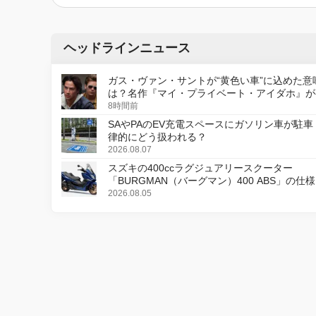
ヘッドラインニュース
ガス・ヴァン・サントが“黄色い車”に込めた意
は？名作『マイ・プライベート・アイダホ』が
デジタルリマスター版で復活
8時間前
SAやPAのEV充電スペースにガソリン車が駐車
律的にどう扱われる？
2026.08.07
スズキの400ccラグジュアリースクーター
「BURGMAN（バーグマン）400 ABS」の仕
更し、8月18日に発売
2026.08.05