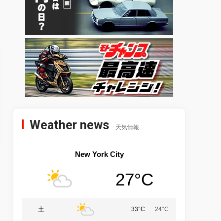
Weather news
天気情報
New York City
27°C
土
33°C
24°C