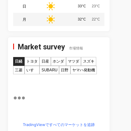
日
33°C
23°C
月
32°C
22°C
Market survey
市場情報
日経
トヨタ
日産
ホンダ
マツダ
スズキ
三菱
いすゞ
SUBARU
日野
ヤマハ発動機
TradingViewですべてのマーケットを追跡