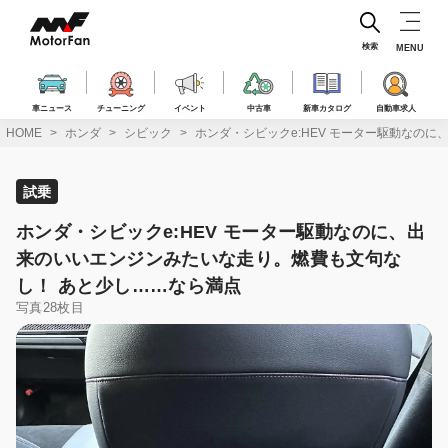
コ
ン
テ
検索
MENU
ン
ツ
へ
車ニュース
チューニング
イベント
中古車
新車カタログ
自動車求人
ス
HOME
ホンダ
シビック
ホンダ・シビックe:HEV モーター駆動なの
キ
ッ
プ
試乗
ホンダ・シビックe:HEV モーター駆動なのに、出
来のいいエンジンみたいな走り。燃費も文句な
し！ あと少し……なら満点
写真28枚目