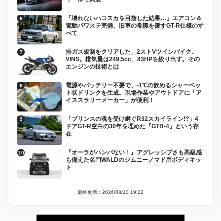
「壊れないハコスカを目指した結果…」エアコン＆
電動パワステ完備、旧車の常識を覆すGT-R仕様のす
べて
排ガス規制をクリアした、2ストVツインバイク、
VINS。排気量は249.5cc、83HPを絞り出す。その
エンジンの技術とは
電源やバッテリー不要で、-1℃の飲めるシャーベッ
ト状ドリンクを生成。現場作業やアウトドアに「ア
イススラリーメーカー」が便利！
「プリンスの魂を受け継ぐR32スカイライン!?」4
ドアGT-R空白の30年を埋めた『GTB-4』という存
在
『オーラがハンパない！』アグレッシブさも高級感
も備えた名門WALDのジムニーノマド用ボディキッ
ト
最終更新：2026/08/10 19:22