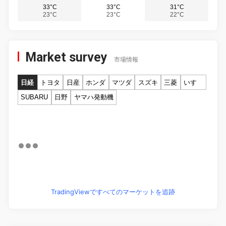
33°C
33°C
31°C
23°C
23°C
22°C
Market survey
市場情報
日経
トヨタ
日産
ホンダ
マツダ
スズキ
三菱
いすゞ
SUBARU
日野
ヤマハ発動機
TradingViewですべてのマーケットを追跡