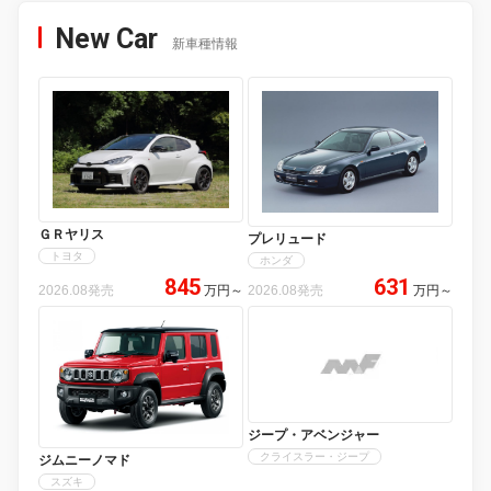
New Car
新車種情報
ＧＲヤリス
プレリュード
トヨタ
ホンダ
845
631
2026.08発売
万円
～
2026.08発売
万円
～
ジープ・アベンジャー
クライスラー・ジープ
ジムニーノマド
スズキ