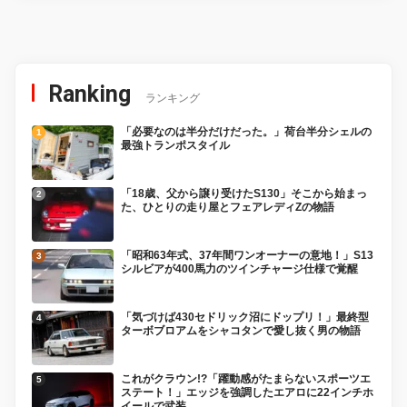
Ranking
ランキング
「必要なのは半分だけだった。」荷台半分シェルの
最強トランポスタイル
「18歳、父から譲り受けたS130」そこから始まっ
た、ひとりの走り屋とフェアレディZの物語
「昭和63年式、37年間ワンオーナーの意地！」S13
シルビアが400馬力のツインチャージ仕様で覚醒
「気づけば430セドリック沼にドップリ！」最終型
ターボブロアムをシャコタンで愛し抜く男の物語
これがクラウン!?「躍動感がたまらないスポーツエ
ステート！」エッジを強調したエアロに22インチホ
イールで武装