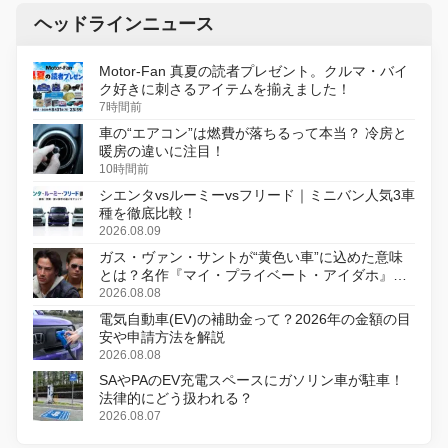
ヘッドラインニュース
Motor-Fan 真夏の読者プレゼント。クルマ・バイ
ク好きに刺さるアイテムを揃えました！
7時間前
車の“エアコン”は燃費が落ちるって本当？ 冷房と
暖房の違いに注目！
10時間前
シエンタvsルーミーvsフリード｜ミニバン人気3車
種を徹底比較！
2026.08.09
ガス・ヴァン・サントが“黄色い車”に込めた意味
とは？名作『マイ・プライベート・アイダホ』が
初のデジタルリマスター版で復活
2026.08.08
電気自動車(EV)の補助金って？2026年の金額の目
安や申請方法を解説
2026.08.08
SAやPAのEV充電スペースにガソリン車が駐車！
法律的にどう扱われる？
2026.08.07