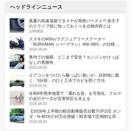
ヘッドラインニュース
真夏の高速道路でタイヤが突然バースト!? 炎天下
のドライブ前に知っておくべき点検内容とは
22時間前
スズキの400ccラグジュアリースクーター
「BURGMAN（バーグマン）400 ABS」の仕様を
変更し、8月18日に発売
2026.08.05
車内での仮眠、どこまで安全？エンジンかけっぱ
なしの危険性
2026.08.05
エアコンをつけたら酸っぱい臭いが…目的地に着
く「3分前」のひと工夫でカビを防ぐ方法
2026.08.04
令和8年熊本地震で「通れる道」を可視化、クルマ
の走行データが災害対応を支える
2026.08.03
【2026年上半期の軽自動車販売台数TOP10】ホン
ダ・N-BOXが10万台突破！軽市場で圧倒的な存在
感
2026.08.02