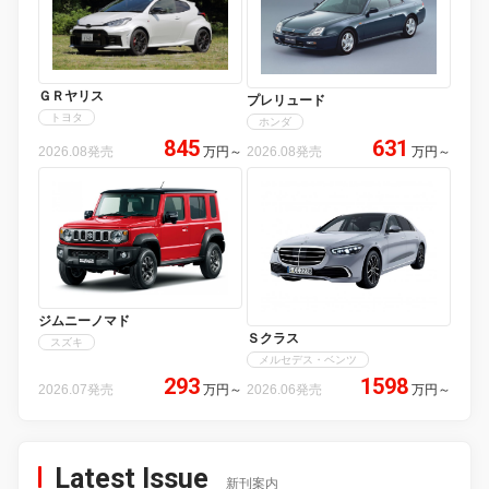
ＧＲヤリス
プレリュード
トヨタ
ホンダ
845
631
2026.08発売
万円
～
2026.08発売
万円
～
ジムニーノマド
Ｓクラス
スズキ
メルセデス・ベンツ
293
1598
2026.07発売
万円
～
2026.06発売
万円
～
Latest Issue
新刊案内