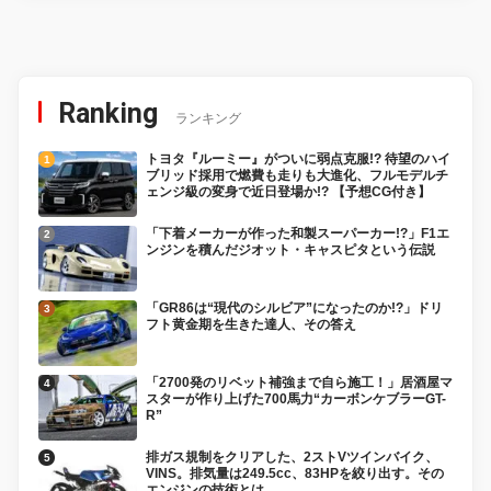
Ranking
ランキング
トヨタ『ルーミー』がついに弱点克服!? 待望のハイ
ブリッド採用で燃費も走りも大進化、フルモデルチ
ェンジ級の変身で近日登場か!? 【予想CG付き】
「下着メーカーが作った和製スーパーカー!?」F1エ
ンジンを積んだジオット・キャスピタという伝説
「GR86は“現代のシルビア”になったのか!?」ドリ
フト黄金期を生きた達人、その答え
「2700発のリベット補強まで自ら施工！」居酒屋マ
スターが作り上げた700馬力“カーボンケブラーGT-
R”
排ガス規制をクリアした、2ストVツインバイク、
VINS。排気量は249.5cc、83HPを絞り出す。その
エンジンの技術とは