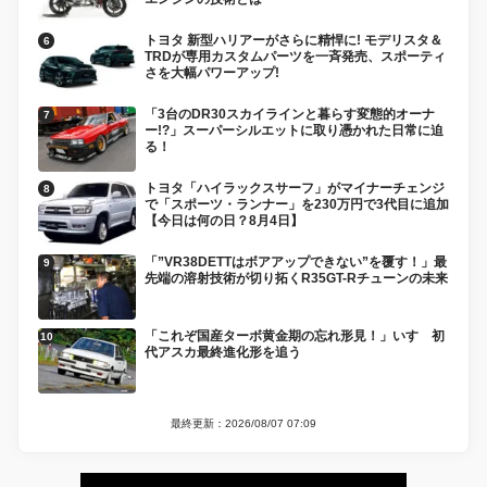
トヨタ 新型ハリアーがさらに精悍に! モデリスタ＆
TRDが専用カスタムパーツを一斉発売、スポーティ
さを大幅パワーアップ!
「3台のDR30スカイラインと暮らす変態的オーナ
ー!?」スーパーシルエットに取り憑かれた日常に迫
る！
トヨタ「ハイラックスサーフ」がマイナーチェンジ
で「スポーツ・ランナー」を230万円で3代目に追加
【今日は何の日？8月4日】
「”VR38DETTはボアアップできない”を覆す！」最
先端の溶射技術が切り拓くR35GT-Rチューンの未来
「これぞ国産ターボ黄金期の忘れ形見！」いすゞ初
代アスカ最終進化形を追う
最終更新：2026/08/07 07:09