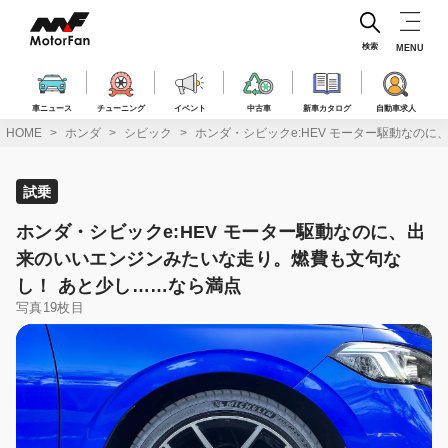
コ
ン
テ
検索
MENU
ン
ツ
へ
車ニュース
チューニング
イベント
中古車
新車カタログ
自動車求人
ス
HOME
ホンダ
シビック
ホンダ・シビックe:HEV モーター駆動なの
キ
ッ
プ
試乗
ホンダ・シビックe:HEV モーター駆動なのに、出
来のいいエンジンみたいな走り。燃費も文句な
し！ あと少し……なら満点
写真19枚目