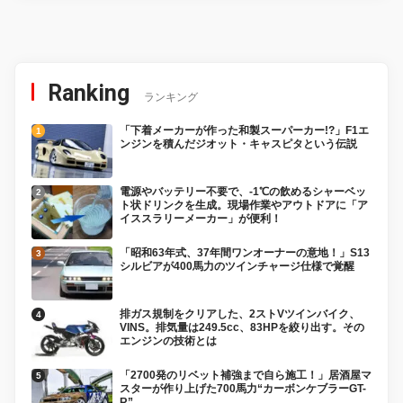
Ranking
ランキング
「下着メーカーが作った和製スーパーカー!?」F1エ
ンジンを積んだジオット・キャスピタという伝説
電源やバッテリー不要で、-1℃の飲めるシャーベッ
ト状ドリンクを生成。現場作業やアウトドアに「ア
イススラリーメーカー」が便利！
「昭和63年式、37年間ワンオーナーの意地！」S13
シルビアが400馬力のツインチャージ仕様で覚醒
排ガス規制をクリアした、2ストVツインバイク、
VINS。排気量は249.5cc、83HPを絞り出す。その
エンジンの技術とは
「2700発のリベット補強まで自ら施工！」居酒屋マ
スターが作り上げた700馬力“カーボンケブラーGT-
R”