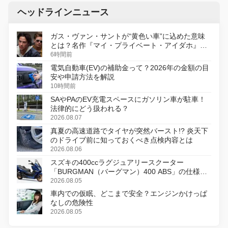
ヘッドラインニュース
ガス・ヴァン・サントが“黄色い車”に込めた意味
とは？名作『マイ・プライベート・アイダホ』が
初のデジタルリマスター版で復活
6時間前
電気自動車(EV)の補助金って？2026年の金額の目
安や申請方法を解説
10時間前
SAやPAのEV充電スペースにガソリン車が駐車！
法律的にどう扱われる？
2026.08.07
真夏の高速道路でタイヤが突然バースト!? 炎天下
のドライブ前に知っておくべき点検内容とは
2026.08.06
スズキの400ccラグジュアリースクーター
「BURGMAN（バーグマン）400 ABS」の仕様を
変更し、8月18日に発売
2026.08.05
車内での仮眠、どこまで安全？エンジンかけっぱ
なしの危険性
2026.08.05