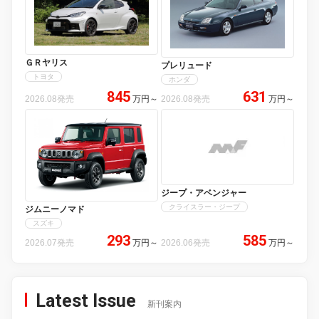
ＧＲヤリス
プレリュード
トヨタ
ホンダ
845
631
2026.08発売
万円
～
2026.08発売
万円
～
ジープ・アベンジャー
クライスラー・ジープ
ジムニーノマド
スズキ
293
585
2026.07発売
万円
～
2026.06発売
万円
～
Latest Issue
新刊案内