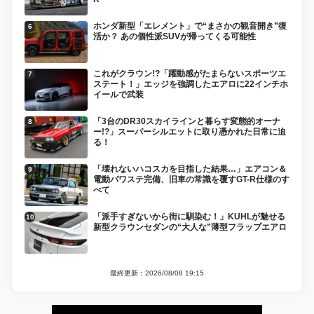
ホンダ新型「エレメント」で“まさかの観音開き”復
活か？ あの個性派SUVが帰ってくる可能性
これがクラウン!?「躍動感がたまらないスポーツエ
ステート！」エッジを強調したエアロに22インチホ
イールで武装
「3台のDR30スカイラインと暮らす変態的オーナ
ー!?」スーパーシルエットに取り憑かれた日常に迫
る！
「壊れないハコスカを目指した結果…」エアコン＆
電動パワステ完備、旧車の常識を覆すGT-R仕様のす
べて
「派手すぎないから街に馴染む！」KUHLが魅せる
新型クラウンセダンの“大人な”薄型フラップエアロ
最終更新：2026/08/08 19:15