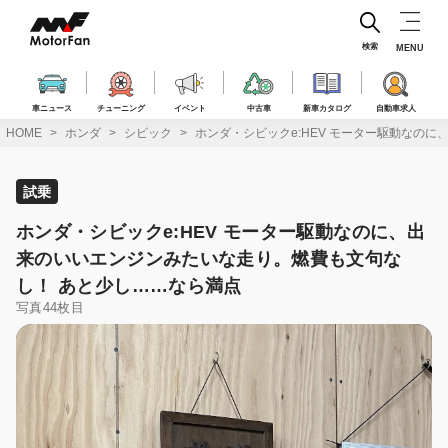
コ
ン
テ
検索
MENU
ン
ツ
へ
車ニュース
チューニング
イベント
中古車
新車カタログ
自動車求人
ス
HOME
ホンダ
シビック
ホンダ・シビックe:HEV モーター駆動なの
キ
ッ
プ
試乗
ホンダ・シビックe:HEV モーター駆動なのに、出
来のいいエンジンみたいな走り。燃費も文句な
し！ あと少し……なら満点
写真44枚目