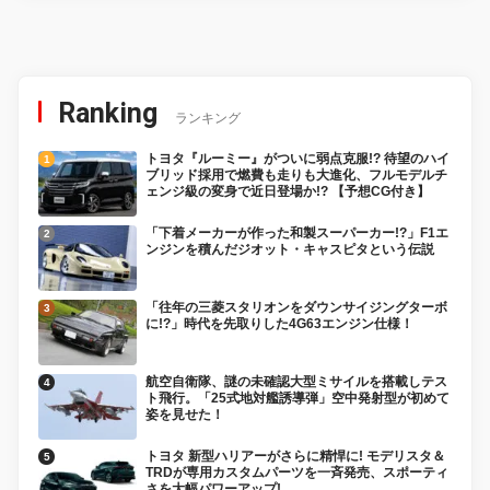
Ranking
ランキング
トヨタ『ルーミー』がついに弱点克服!? 待望のハイ
ブリッド採用で燃費も走りも大進化、フルモデルチ
ェンジ級の変身で近日登場か!? 【予想CG付き】
「下着メーカーが作った和製スーパーカー!?」F1エ
ンジンを積んだジオット・キャスピタという伝説
「往年の三菱スタリオンをダウンサイジングターボ
に!?」時代を先取りした4G63エンジン仕様！
航空自衛隊、謎の未確認大型ミサイルを搭載しテス
ト飛行。「25式地対艦誘導弾」空中発射型が初めて
姿を見せた！
トヨタ 新型ハリアーがさらに精悍に! モデリスタ＆
TRDが専用カスタムパーツを一斉発売、スポーティ
さを大幅パワーアップ!