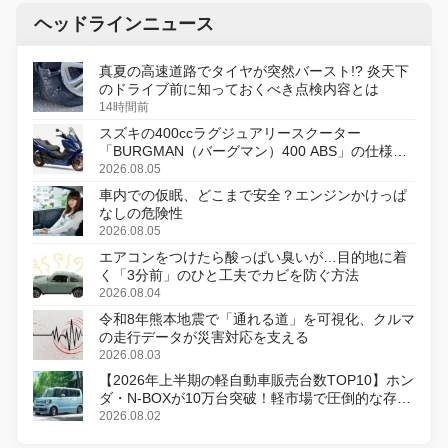
ヘッドラインニュース
真夏の高速道路でタイヤが突然バースト!? 炎天下
のドライブ前に知っておくべき点検内容とは
14時間前
スズキの400ccラグジュアリースクーター
「BURGMAN（バーグマン）400 ABS」の仕様を
変更し、8月18日に発売
2026.08.05
車内での仮眠、どこまで安全？エンジンかけっぱ
なしの危険性
2026.08.05
エアコンをつけたら酸っぱい臭いが…目的地に着
く「3分前」のひと工夫でカビを防ぐ方法
2026.08.04
令和8年熊本地震で「通れる道」を可視化、クルマ
の走行データが災害対応を支える
2026.08.03
【2026年上半期の軽自動車販売台数TOP10】ホン
ダ・N-BOXが10万台突破！軽市場で圧倒的な存在
感
2026.08.02