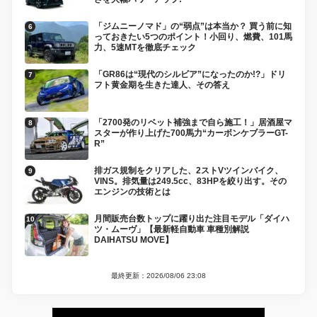
「ジムニーノマド」の“弱点”は本当か？ 買う前に知
っておきたい5つのポイント！小回り、燃費、101馬
力、5速MTを徹底チェック
「GR86は“現代のシルビア”になったのか!?」ドリ
フト黄金期を生きた達人、その答え
「2700発のリベット補強まで自ら施工！」居酒屋マ
スターが作り上げた700馬力“カーボンケブラーGT-
R”
排ガス規制をクリアした、2ストVツインバイク、
VINS。排気量は249.5cc、83HPを絞り出す。その
エンジンの技術とは
月間販売台数トップに躍り出た注目モデル「ダイハ
ツ・ムーヴ」【最新軽自動車 車種別解説
DAIHATSU MOVE】
最終更新：2026/08/06 23:08