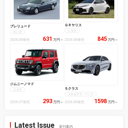
ＧＲヤリス
プレリュード
トヨタ
ホンダ
631
845
2026.08発売
万円
～
2026.08発売
万円
～
ジムニーノマド
Ｓクラス
スズキ
メルセデス・ベンツ
293
1598
2026.07発売
万円
～
2026.06発売
万円
～
Latest Issue
新刊案内