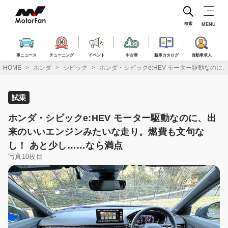
コ
ン
テ
検索
MENU
ン
ツ
へ
車ニュース
チューニング
イベント
中古車
新車カタログ
自動車求人
ス
HOME
ホンダ
シビック
ホンダ・シビックe:HEV モーター駆動なの
キ
ッ
プ
試乗
ホンダ・シビックe:HEV モーター駆動なのに、出
来のいいエンジンみたいな走り。燃費も文句な
し！ あと少し……なら満点
写真10枚目