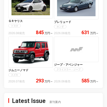
ＧＲヤリス
プレリュード
トヨタ
ホンダ
845
631
2026.08発売
万円
～
2026.08発売
万円
～
ジープ・アベンジャー
クライスラー・ジープ
ジムニーノマド
スズキ
293
585
2026.07発売
万円
～
2026.06発売
万円
～
Latest Issue
新刊案内