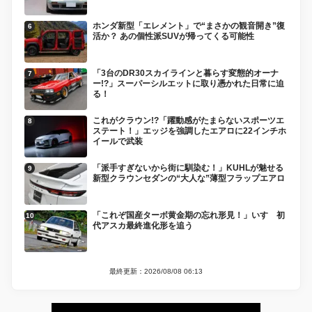
ホンダ新型「エレメント」で“まさかの観音開き”復
活か？ あの個性派SUVが帰ってくる可能性
「3台のDR30スカイラインと暮らす変態的オーナ
ー!?」スーパーシルエットに取り憑かれた日常に迫
る！
これがクラウン!?「躍動感がたまらないスポーツエ
ステート！」エッジを強調したエアロに22インチホ
イールで武装
「派手すぎないから街に馴染む！」KUHLが魅せる
新型クラウンセダンの“大人な”薄型フラップエアロ
「これぞ国産ターボ黄金期の忘れ形見！」いすゞ初
代アスカ最終進化形を追う
最終更新：2026/08/08 06:13