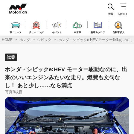
コ
ン
テ
検索
MENU
ン
ツ
へ
車ニュース
チューニング
イベント
中古車
新車カタログ
自動車求人
ス
HOME
ホンダ
シビック
ホンダ・シビックe:HEV モーター駆動なの
キ
ッ
プ
試乗
ホンダ・シビックe:HEV モーター駆動なのに、出
来のいいエンジンみたいな走り。燃費も文句な
し！ あと少し……なら満点
写真9枚目