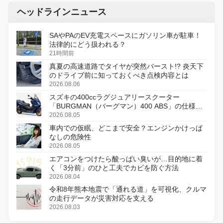
ヘッドラインニュース
SAやPAのEV充電スペースにガソリン車が駐車！
法律的にどう扱われる？
21時間前
真夏の高速道路でタイヤが突然バースト!? 炎天下
のドライブ前に知っておくべき点検内容とは
2026.08.06
スズキの400ccラグジュアリースクーター
「BURGMAN（バーグマン）400 ABS」の仕様を
変更し、8月18日に発売
2026.08.05
車内での仮眠、どこまで安全？エンジンかけっぱ
なしの危険性
2026.08.05
エアコンをつけたら酸っぱい臭いが…目的地に着
く「3分前」のひと工夫でカビを防ぐ方法
2026.08.04
令和8年熊本地震で「通れる道」を可視化、クルマ
の走行データが災害対応を支える
2026.08.03