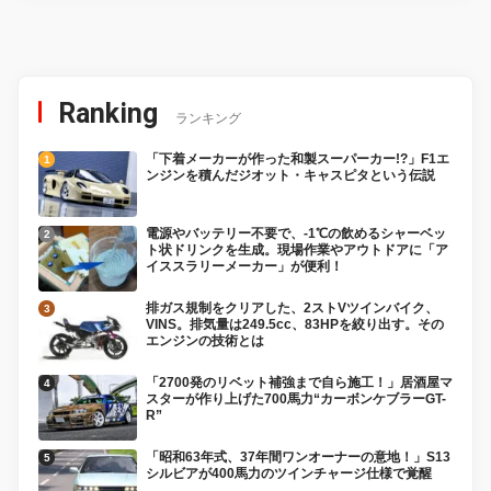
Ranking
ランキング
「下着メーカーが作った和製スーパーカー!?」F1エ
ンジンを積んだジオット・キャスピタという伝説
電源やバッテリー不要で、-1℃の飲めるシャーベッ
ト状ドリンクを生成。現場作業やアウトドアに「ア
イススラリーメーカー」が便利！
排ガス規制をクリアした、2ストVツインバイク、
VINS。排気量は249.5cc、83HPを絞り出す。その
エンジンの技術とは
「2700発のリベット補強まで自ら施工！」居酒屋マ
スターが作り上げた700馬力“カーボンケブラーGT-
R”
「昭和63年式、37年間ワンオーナーの意地！」S13
シルビアが400馬力のツインチャージ仕様で覚醒