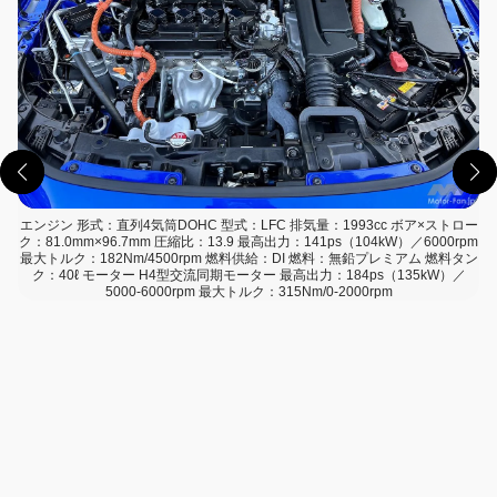
エンジン 形式：直列4気筒DOHC 型式：LFC 排気量：1993cc ボア×ストロー
ク：81.0mm×96.7mm 圧縮比：13.9 最高出力：141ps（104kW）／6000rpm
最大トルク：182Nm/4500rpm 燃料供給：DI 燃料：無鉛プレミアム 燃料タン
ク：40ℓ モーター H4型交流同期モーター 最高出力：184ps（135kW）／
5000-6000rpm 最大トルク：315Nm/0-2000rpm
この画像の記事を読む