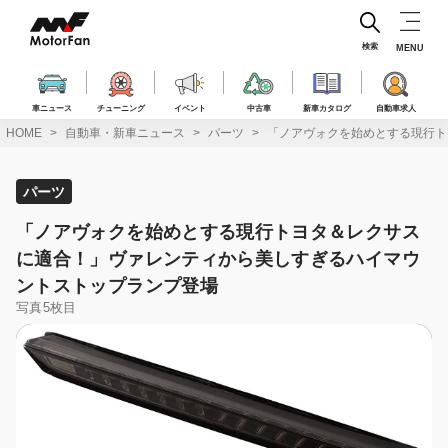
コ
ン
テ
検索
MENU
ン
ツ
へ
車ニュース
チューニング
イベント
中古車
新車カタログ
自動車求人
ス
HOME
自動車・新車ニュース
パーツ
「ノアヴォクを始めとする現行ト
キ
ッ
プ
パーツ
「ノアヴォクを始めとする現行トヨタ＆レクサス
に適合！」ヴァレンティから美しすぎるハイマウ
ントストップランプ登場
写真5枚目