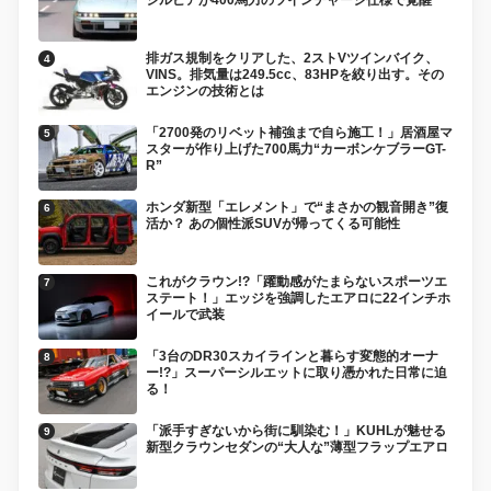
排ガス規制をクリアした、2ストVツインバイク、
VINS。排気量は249.5cc、83HPを絞り出す。その
エンジンの技術とは
「2700発のリベット補強まで自ら施工！」居酒屋マ
スターが作り上げた700馬力“カーボンケブラーGT-
R”
ホンダ新型「エレメント」で“まさかの観音開き”復
活か？ あの個性派SUVが帰ってくる可能性
これがクラウン!?「躍動感がたまらないスポーツエ
ステート！」エッジを強調したエアロに22インチホ
イールで武装
「3台のDR30スカイラインと暮らす変態的オーナ
ー!?」スーパーシルエットに取り憑かれた日常に迫
る！
「派手すぎないから街に馴染む！」KUHLが魅せる
新型クラウンセダンの“大人な”薄型フラップエアロ