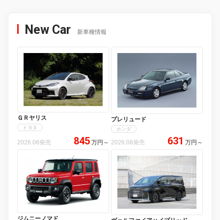
New Car
新車種情報
ＧＲヤリス
プレリュード
トヨタ
ホンダ
845
631
2026.08発売
万円
～
2026.08発売
万円
～
ジムニーノマド