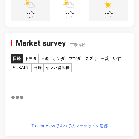
33°C
33°C
31°C
24°C
23°C
21°C
Market survey
市場情報
日経
トヨタ
日産
ホンダ
マツダ
スズキ
三菱
いすゞ
SUBARU
日野
ヤマハ発動機
TradingViewですべてのマーケットを追跡