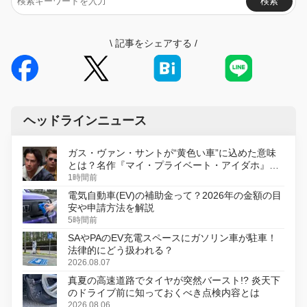
検索
\
記事をシェアする
/
ヘッドラインニュース
ガス・ヴァン・サントが“黄色い車”に込めた意味
とは？名作『マイ・プライベート・アイダホ』が
初のデジタルリマスター版で復活
1時間前
電気自動車(EV)の補助金って？2026年の金額の目
安や申請方法を解説
5時間前
SAやPAのEV充電スペースにガソリン車が駐車！
法律的にどう扱われる？
2026.08.07
真夏の高速道路でタイヤが突然バースト!? 炎天下
のドライブ前に知っておくべき点検内容とは
2026.08.06