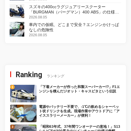
スズキの400ccラグジュアリースクーター
「BURGMAN（バーグマン）400 ABS」の仕様を
変更し、8月18日に発売
2026.08.05
車内での仮眠、どこまで安全？エンジンかけっぱ
なしの危険性
2026.08.05
Ranking
ランキング
「下着メーカーが作った和製スーパーカー!?」F1エ
ンジンを積んだジオット・キャスピタという伝説
電源やバッテリー不要で、-1℃の飲めるシャーベッ
ト状ドリンクを生成。現場作業やアウトドアに「ア
イススラリーメーカー」が便利！
「昭和63年式、37年間ワンオーナーの意地！」S13
シルビアが400馬力のツインチャージ仕様で覚醒