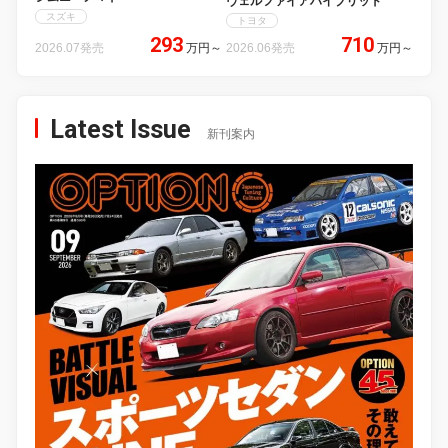
ヴェルファイアハイブリッド
スズキ
トヨタ
293
710
2026.07発売
万円
～
2026.06発売
万円
～
Latest Issue
新刊案内