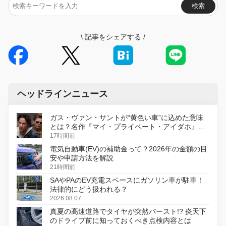
検索
\
記事をシェアする
/
ヘッドラインニュース
ガス・ヴァン・サントが“黄色い車”に込めた意味
とは？名作『マイ・プライベート・アイダホ』が
初のデジタルリマスター版で復活
17時間前
電気自動車(EV)の補助金って？2026年の金額の目
安や申請方法を解説
21時間前
SAやPAのEV充電スペースにガソリン車が駐車！
法律的にどう扱われる？
2026.08.07
真夏の高速道路でタイヤが突然バースト!? 炎天下
のドライブ前に知っておくべき点検内容とは