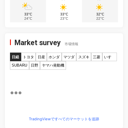
33°C
33°C
32°C
24°C
23°C
22°C
Market survey
市場情報
日経
トヨタ
日産
ホンダ
マツダ
スズキ
三菱
いすゞ
SUBARU
日野
ヤマハ発動機
TradingViewですべてのマーケットを追跡