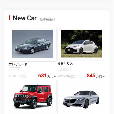
New Car
新車種情報
ＧＲヤリス
プレリュード
トヨタ
ホンダ
631
845
2026.08発売
万円
～
2026.08発売
万円
～