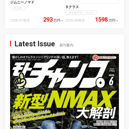
ジムニーノマド
Ｓクラス
スズキ
メルセデス・ベンツ
293
1598
2026.07発売
万円
～
2026.06発売
万円
～
Latest Issue
新刊案内