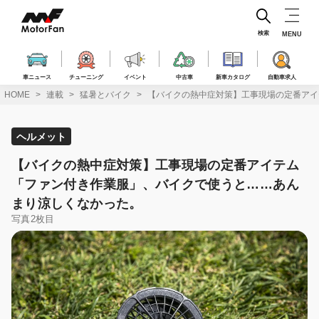
コ
ン
テ
検索
MENU
ン
ツ
へ
車ニュース
チューニング
イベント
中古車
新車カタログ
自動車求人
ス
HOME
連載
猛暑とバイク
【バイクの熱中症対策】工事現場の定番アイ
キ
ッ
プ
ヘルメット
【バイクの熱中症対策】工事現場の定番アイテム
「ファン付き作業服」、バイクで使うと……あん
まり涼しくなかった。
写真2枚目