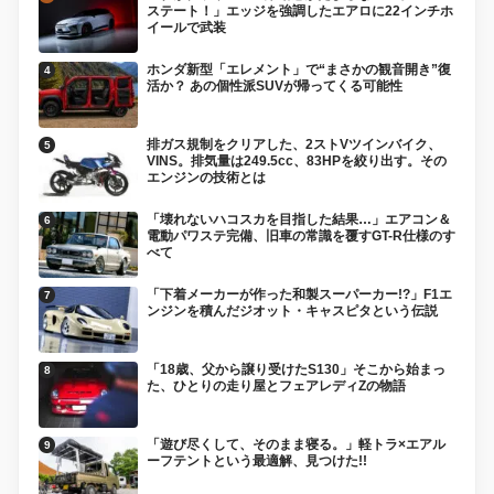
ステート！」エッジを強調したエアロに22インチホ
イールで武装
ホンダ新型「エレメント」で“まさかの観音開き”復
活か？ あの個性派SUVが帰ってくる可能性
排ガス規制をクリアした、2ストVツインバイク、
VINS。排気量は249.5cc、83HPを絞り出す。その
エンジンの技術とは
「壊れないハコスカを目指した結果…」エアコン＆
電動パワステ完備、旧車の常識を覆すGT-R仕様のす
べて
「下着メーカーが作った和製スーパーカー!?」F1エ
ンジンを積んだジオット・キャスピタという伝説
「18歳、父から譲り受けたS130」そこから始まっ
た、ひとりの走り屋とフェアレディZの物語
「遊び尽くして、そのまま寝る。」軽トラ×エアル
ーフテントという最適解、見つけた!!