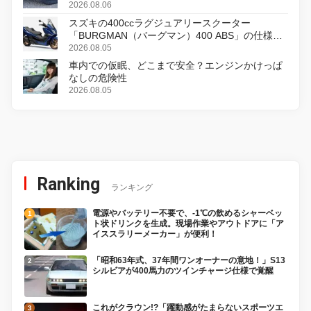
2026.08.06
スズキの400ccラグジュアリースクーター
「BURGMAN（バーグマン）400 ABS」の仕様を
変更し、8月18日に発売
2026.08.05
車内での仮眠、どこまで安全？エンジンかけっぱ
なしの危険性
2026.08.05
Ranking
ランキング
電源やバッテリー不要で、-1℃の飲めるシャーベッ
ト状ドリンクを生成。現場作業やアウトドアに「ア
イススラリーメーカー」が便利！
「昭和63年式、37年間ワンオーナーの意地！」S13
シルビアが400馬力のツインチャージ仕様で覚醒
これがクラウン!?「躍動感がたまらないスポーツエ