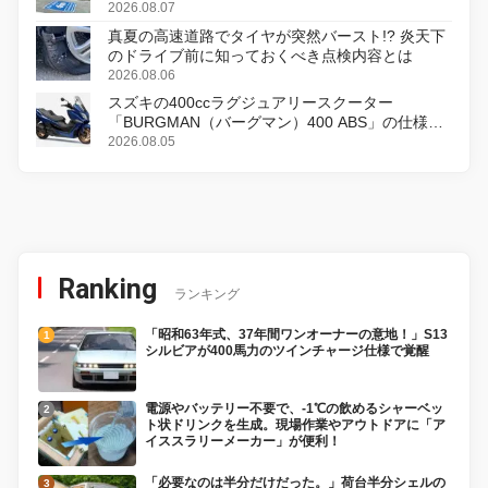
2026.08.07
真夏の高速道路でタイヤが突然バースト!? 炎天下
のドライブ前に知っておくべき点検内容とは
2026.08.06
スズキの400ccラグジュアリースクーター
「BURGMAN（バーグマン）400 ABS」の仕様を
変更し、8月18日に発売
2026.08.05
Ranking
ランキング
「昭和63年式、37年間ワンオーナーの意地！」S13
シルビアが400馬力のツインチャージ仕様で覚醒
電源やバッテリー不要で、-1℃の飲めるシャーベッ
ト状ドリンクを生成。現場作業やアウトドアに「ア
イススラリーメーカー」が便利！
「必要なのは半分だけだった。」荷台半分シェルの