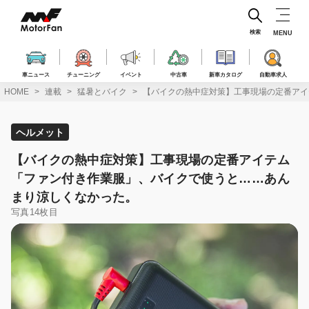
コ
ン
テ
検索
MENU
ン
ツ
へ
車ニュース
チューニング
イベント
中古車
新車カタログ
自動車求人
ス
HOME
連載
猛暑とバイク
【バイクの熱中症対策】工事現場の定番アイ
キ
ッ
プ
ヘルメット
【バイクの熱中症対策】工事現場の定番アイテム
「ファン付き作業服」、バイクで使うと……あん
まり涼しくなかった。
写真14枚目