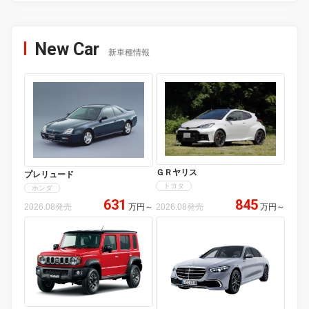
New Car
新車種情報
ＧＲヤリス
プレリュード
トヨタ
ホンダ
631
845
2026.08発売
万円
～
2026.08発売
万円
～