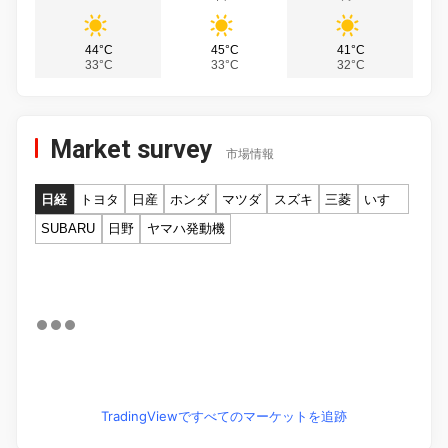
44°C
45°C
41°C
33°C
33°C
32°C
Market survey
市場情報
日経
トヨタ
日産
ホンダ
マツダ
スズキ
三菱
いすゞ
SUBARU
日野
ヤマハ発動機
TradingViewですべてのマーケットを追跡