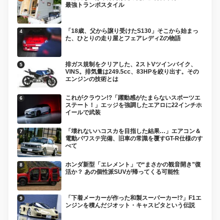
最強トランポスタイル
「18歳、父から譲り受けたS130」そこから始まっ
た、ひとりの走り屋とフェアレディZの物語
排ガス規制をクリアした、2ストVツインバイク、
VINS。排気量は249.5cc、83HPを絞り出す。その
エンジンの技術とは
これがクラウン!?「躍動感がたまらないスポーツエ
ステート！」エッジを強調したエアロに22インチホ
イールで武装
「壊れないハコスカを目指した結果…」エアコン＆
電動パワステ完備、旧車の常識を覆すGT-R仕様のす
べて
ホンダ新型「エレメント」で“まさかの観音開き”復
活か？ あの個性派SUVが帰ってくる可能性
「下着メーカーが作った和製スーパーカー!?」F1エ
ンジンを積んだジオット・キャスピタという伝説