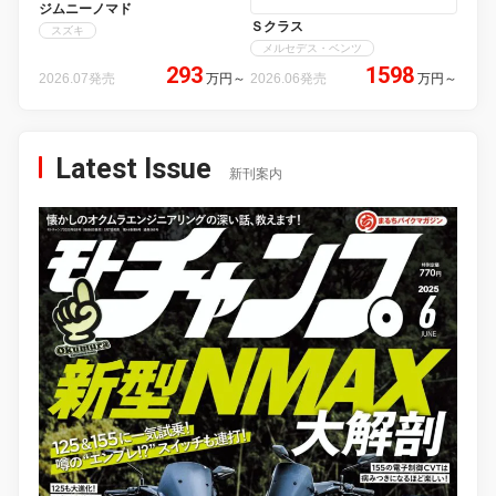
ジムニーノマド
Ｓクラス
スズキ
メルセデス・ベンツ
293
1598
2026.07発売
万円
～
2026.06発売
万円
～
Latest Issue
新刊案内