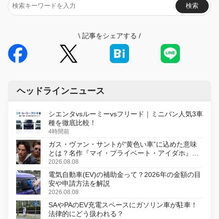
検索
\
記事をシェアする
/
ヘッドラインニュース
シエンタvsルーミーvsフリード｜ミニバン人気3車
種を徹底比較！
4時間前
ガス・ヴァン・サントが“黄色い車”に込めた意味
とは？名作『マイ・プライベート・アイダホ』が
初のデジタルリマスター版で復活
2026.08.08
電気自動車(EV)の補助金って？2026年の金額の目
安や申請方法を解説
2026.08.08
SAやPAのEV充電スペースにガソリン車が駐車！
法律的にどう扱われる？