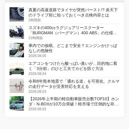
真夏の高速道路でタイヤが突然バースト!? 炎天下
のドライブ前に知っておくべき点検内容とは
2時間前
スズキの400ccラグジュアリースクーター
「BURGMAN（バーグマン）400 ABS」の仕様を
変更し、8月18日に発売
22時間前
車内での仮眠、どこまで安全？エンジンかけっぱ
なしの危険性
2026.08.05
エアコンをつけたら酸っぱい臭いが…目的地に着
く「3分前」のひと工夫でカビを防ぐ方法
2026.08.04
令和8年熊本地震で「通れる道」を可視化、クルマ
の走行データが災害対応を支える
2026.08.03
【2026年上半期の軽自動車販売台数TOP10】ホン
ダ・N-BOXが10万台突破！軽市場で圧倒的な存在
感
2026.08.02