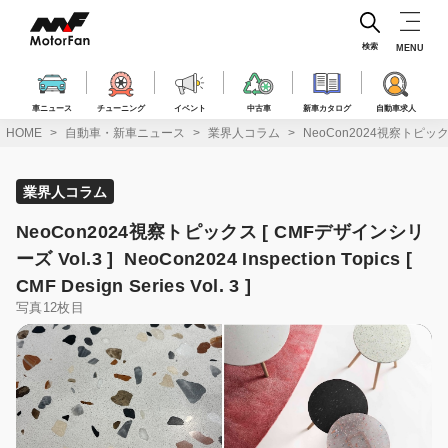
コ
ン
テ
検索
MENU
ン
ツ
へ
車ニュース
チューニング
イベント
中古車
新車カタログ
自動車求人
ス
HOME
自動車・新車ニュース
業界人コラム
NeoCon2024視察トピックス [ C
キ
ッ
プ
業界人コラム
NeoCon2024視察トピックス [ CMFデザインシリ
ーズ Vol.3 ] NeoCon2024 Inspection Topics [
CMF Design Series Vol. 3 ]
写真12枚目