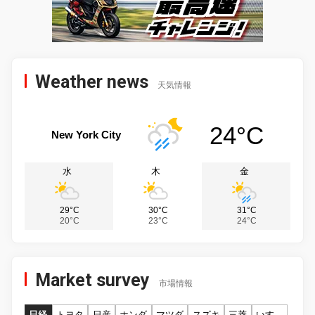
Weather news
天気情報
24°C
New York City
水
木
金
29°C
30°C
31°C
20°C
23°C
24°C
Market survey
市場情報
日経
トヨタ
日産
ホンダ
マツダ
スズキ
三菱
いすゞ