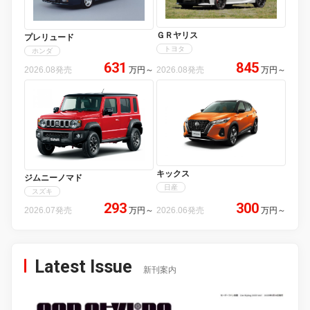
ＧＲヤリス
プレリュード
トヨタ
ホンダ
631
845
2026.08発売
万円
～
2026.08発売
万円
～
キックス
ジムニーノマド
日産
スズキ
293
300
2026.07発売
万円
～
2026.06発売
万円
～
Latest Issue
新刊案内