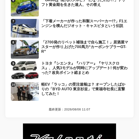
「GR86は“現代のシルビア”になったのか!?」ドリ
フト黄金期を生きた達人、その答え
「下着メーカーが作った和製スーパーカー!?」F1エ
ンジンを積んだジオット・キャスピタという伝説
「2700発のリベット補強まで自ら施工！」居酒屋マ
スターが作り上げた700馬力“カーボンケブラーGT-
R”
トヨタ『シエンタ』『ハリアー』『ヤリスクロ
ス』、人気3モデルが同時にアップデート! 何が変わ
った? 改良ポイント総まとめ
軽EV「ラッコ」の受注速報は？ オープンしたばか
りの「BYD AUTO 東京杉並」で東福寺社長に直撃
してみた！
最終更新：2026/08/06 11:07