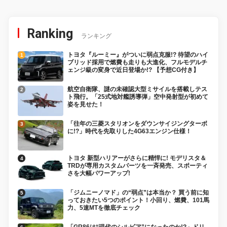
Ranking
ランキング
トヨタ『ルーミー』がついに弱点克服!? 待望のハイ
ブリッド採用で燃費も走りも大進化、フルモデルチ
ェンジ級の変身で近日登場か!? 【予想CG付き】
航空自衛隊、謎の未確認大型ミサイルを搭載しテス
ト飛行。「25式地対艦誘導弾」空中発射型が初めて
姿を見せた！
「往年の三菱スタリオンをダウンサイジングターボ
に!?」時代を先取りした4G63エンジン仕様！
トヨタ 新型ハリアーがさらに精悍に! モデリスタ＆
TRDが専用カスタムパーツを一斉発売、スポーティ
さを大幅パワーアップ!
「ジムニーノマド」の“弱点”は本当か？ 買う前に知
っておきたい5つのポイント！小回り、燃費、101馬
力、5速MTを徹底チェック