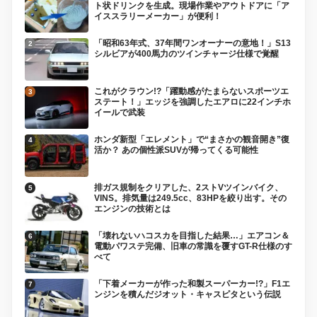
ト状ドリンクを生成。現場作業やアウトドアに「ア
イススラリーメーカー」が便利！
「昭和63年式、37年間ワンオーナーの意地！」S13
シルビアが400馬力のツインチャージ仕様で覚醒
これがクラウン!?「躍動感がたまらないスポーツエ
ステート！」エッジを強調したエアロに22インチホ
イールで武装
ホンダ新型「エレメント」で“まさかの観音開き”復
活か？ あの個性派SUVが帰ってくる可能性
排ガス規制をクリアした、2ストVツインバイク、
VINS。排気量は249.5cc、83HPを絞り出す。その
エンジンの技術とは
「壊れないハコスカを目指した結果…」エアコン＆
電動パワステ完備、旧車の常識を覆すGT-R仕様のす
べて
「下着メーカーが作った和製スーパーカー!?」F1エ
ンジンを積んだジオット・キャスピタという伝説