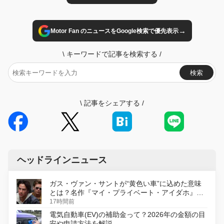
→
Motor Fan のニュースをGoogle検索で優先表示
\
キーワードで記事を検索する
/
検索
\
記事をシェアする
/
ヘッドラインニュース
ガス・ヴァン・サントが“黄色い車”に込めた意味
とは？名作『マイ・プライベート・アイダホ』が
初のデジタルリマスター版で復活
17時間前
電気自動車(EV)の補助金って？2026年の金額の目
安や申請方法を解説