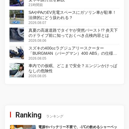
21時間前
SAやPAのEV充電スペースにガソリン車が駐車！
法律的にどう扱われる？
2026.08.07
真夏の高速道路でタイヤが突然バースト!? 炎天下
のドライブ前に知っておくべき点検内容とは
2026.08.06
スズキの400ccラグジュアリースクーター
「BURGMAN（バーグマン）400 ABS」の仕様を
変更し、8月18日に発売
2026.08.05
車内での仮眠、どこまで安全？エンジンかけっぱ
なしの危険性
2026.08.05
Ranking
ランキング
電源やバッテリー不要で、-1℃の飲めるシャーベッ