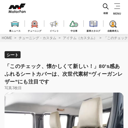
コ
ン
テ
検索
MENU
ン
ツ
へ
車ニュース
チューニング
イベント
中古車
新車カタログ
自動車求人
ス
HOME
チューニング・カスタム
アイテム（カスタム）
「このチェック
キ
ッ
プ
シート
「このチェック、懐かしくて新しい！」80’s感あ
ふれるシートカバーは、次世代素材“ヴィーガンレ
ザー”にも注目です
写真3枚目