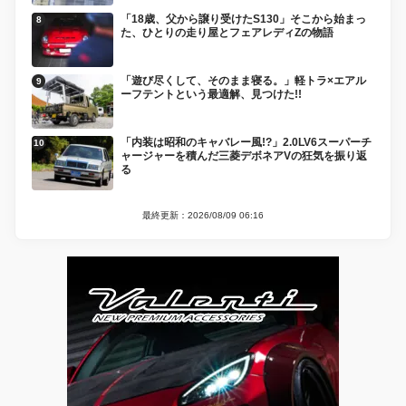
「18歳、父から譲り受けたS130」そこから始まっ
た、ひとりの走り屋とフェアレディZの物語
「遊び尽くして、そのまま寝る。」軽トラ×エアル
ーフテントという最適解、見つけた!!
「内装は昭和のキャバレー風!?」2.0LV6スーパーチ
ャージャーを積んだ三菱デボネアVの狂気を振り返
る
最終更新：2026/08/09 06:16