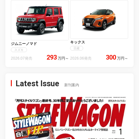
キックス
ジムニーノマド
日産
スズキ
293
300
2026.07発売
万円
～
2026.06発売
万円
～
Latest Issue
新刊案内