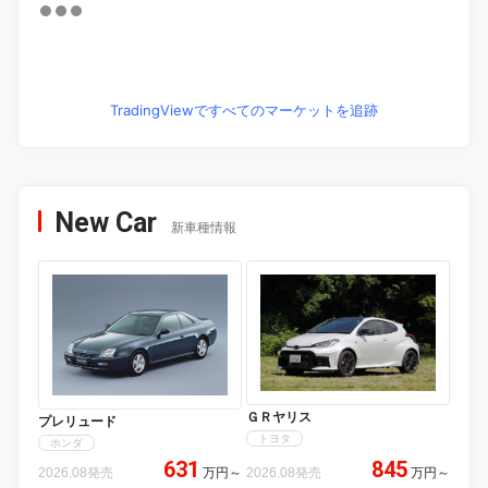
TradingViewですべてのマーケットを追跡
New Car
新車種情報
ＧＲヤリス
プレリュード
トヨタ
ホンダ
631
845
2026.08発売
万円
～
2026.08発売
万円
～