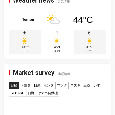
Weather news
天気情報
44°C
Tempe
土
日
月
44°C
45°C
41°C
33°C
33°C
32°C
Market survey
市場情報
日経
トヨタ
日産
ホンダ
マツダ
スズキ
三菱
いすゞ
SUBARU
日野
ヤマハ発動機