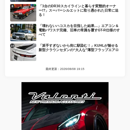
「3台のDR30スカイラインと暮らす変態的オーナ
ー!?」スーパーシルエットに取り憑かれた日常に迫
る！
「壊れないハコスカを目指した結果…」エアコン＆
電動パワステ完備、旧車の常識を覆すGT-R仕様のす
べて
「派手すぎないから街に馴染む！」KUHLが魅せる
新型クラウンセダンの“大人な”薄型フラップエアロ
最終更新：2026/08/08 19:15