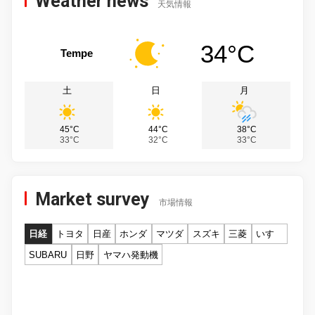
Weather news
天気情報
34°C
Tempe
土
日
月
45°C
44°C
38°C
33°C
32°C
33°C
Market survey
市場情報
日経
トヨタ
日産
ホンダ
マツダ
スズキ
三菱
いすゞ
SUBARU
日野
ヤマハ発動機