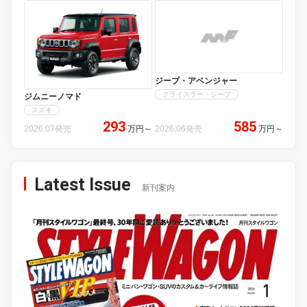
ジープ・アベンジャー
クライスラー・ジープ
ジムニーノマド
スズキ
293
585
2026.07発売
万円
～
2026.06発売
万円
～
Latest Issue
新刊案内