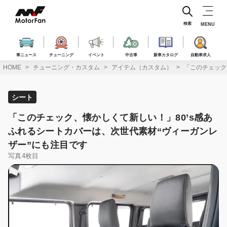
コ
ン
テ
検索
MENU
ン
ツ
へ
車ニュース
チューニング
イベント
中古車
新車カタログ
自動車求人
ス
HOME
チューニング・カスタム
アイテム（カスタム）
「このチェック
キ
ッ
プ
シート
「このチェック、懐かしくて新しい！」80’s感あ
ふれるシートカバーは、次世代素材“ヴィーガンレ
ザー”にも注目です
写真4枚目