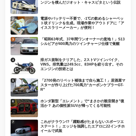
ンジンを積んだジオット・キャスピタという伝説
電源やバッテリー不要で、-1℃の飲めるシャーベッ
ト状ドリンクを生成。現場作業やアウトドアに「ア
イススラリーメーカー」が便利！
「昭和63年式、37年間ワンオーナーの意地！」S13
シルビアが400馬力のツインチャージ仕様で覚醒
排ガス規制をクリアした、2ストVツインバイク、
VINS。排気量は249.5cc、83HPを絞り出す。その
エンジンの技術とは
「2700発のリベット補強まで自ら施工！」居酒屋マ
スターが作り上げた700馬力“カーボンケブラーGT-
R”
ホンダ新型「エレメント」で“まさかの観音開き”復
活か？ あの個性派SUVが帰ってくる可能性
これがクラウン!?「躍動感がたまらないスポーツエ
ステート！」エッジを強調したエアロに22インチホ
イールで武装