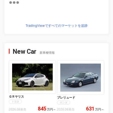
TradingViewですべてのマーケットを追跡
New Car
新車種情報
ＧＲヤリス
プレリュード
トヨタ
ホンダ
845
631
2026.08発売
万円
～
2026.08発売
万円
～