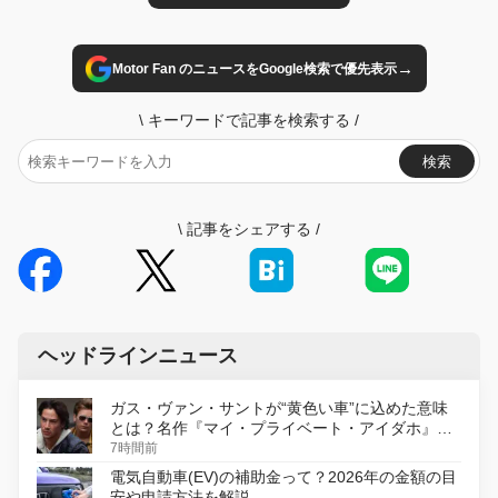
→
Motor Fan のニュースをGoogle検索で優先表示
\
キーワードで記事を検索する
/
検索
\
記事をシェアする
/
ヘッドラインニュース
ガス・ヴァン・サントが“黄色い車”に込めた意味
とは？名作『マイ・プライベート・アイダホ』が
初のデジタルリマスター版で復活
7時間前
電気自動車(EV)の補助金って？2026年の金額の目
安や申請方法を解説