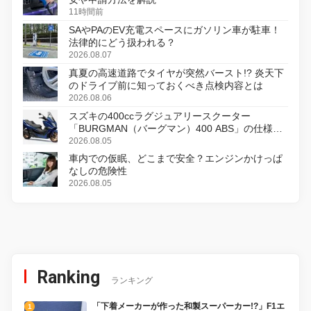
11時間前
SAやPAのEV充電スペースにガソリン車が駐車！
法律的にどう扱われる？
2026.08.07
真夏の高速道路でタイヤが突然バースト!? 炎天下
のドライブ前に知っておくべき点検内容とは
2026.08.06
スズキの400ccラグジュアリースクーター
「BURGMAN（バーグマン）400 ABS」の仕様を
変更し、8月18日に発売
2026.08.05
車内での仮眠、どこまで安全？エンジンかけっぱ
なしの危険性
2026.08.05
Ranking
ランキング
「下着メーカーが作った和製スーパーカー!?」F1エ