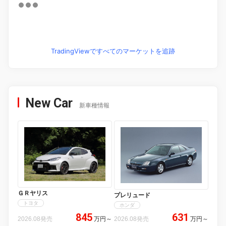
TradingViewですべてのマーケットを追跡
New Car
新車種情報
ＧＲヤリス
プレリュード
トヨタ
ホンダ
845
631
2026.08発売
万円
～
2026.08発売
万円
～