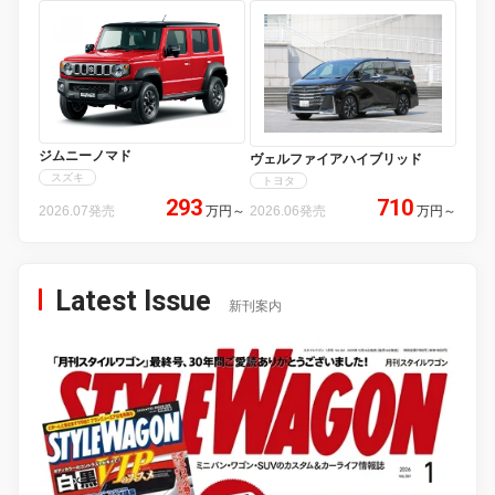
ジムニーノマド
ヴェルファイアハイブリッド
スズキ
トヨタ
293
710
2026.07発売
万円
～
2026.06発売
万円
～
Latest Issue
新刊案内