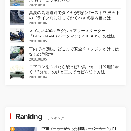
2026.08.07
真夏の高速道路でタイヤが突然バースト!? 炎天下
のドライブ前に知っておくべき点検内容とは
2026.08.06
スズキの400ccラグジュアリースクーター
「BURGMAN（バーグマン）400 ABS」の仕様を
変更し、8月18日に発売
2026.08.05
車内での仮眠、どこまで安全？エンジンかけっぱ
なしの危険性
2026.08.05
エアコンをつけたら酸っぱい臭いが…目的地に着
く「3分前」のひと工夫でカビを防ぐ方法
2026.08.04
Ranking
ランキング
「下着メーカーが作った和製スーパーカー!?」F1エ