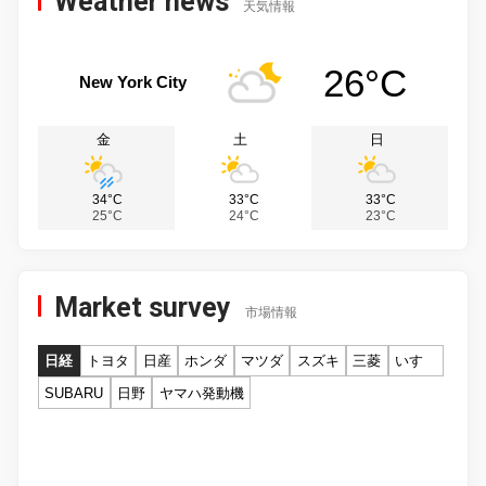
Weather news
天気情報
26°C
New York City
金
土
日
34°C
33°C
33°C
25°C
24°C
23°C
Market survey
市場情報
日経
トヨタ
日産
ホンダ
マツダ
スズキ
三菱
いすゞ
SUBARU
日野
ヤマハ発動機