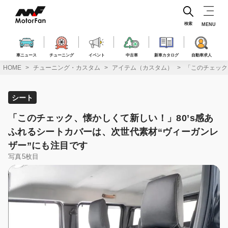
コ
ン
テ
検索
MENU
ン
ツ
へ
車ニュース
チューニング
イベント
中古車
新車カタログ
自動車求人
ス
HOME
チューニング・カスタム
アイテム（カスタム）
「このチェック
キ
ッ
プ
シート
「このチェック、懐かしくて新しい！」80’s感あ
ふれるシートカバーは、次世代素材“ヴィーガンレ
ザー”にも注目です
写真5枚目