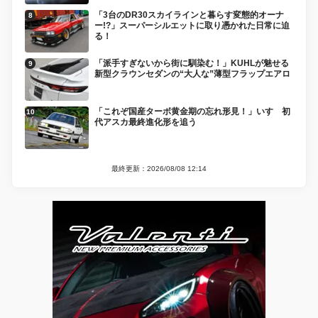
「3台のDR30スカイラインと暮らす変態的オーナ
ー!?」スーパーシルエットに取り憑かれた日常に迫
る！
「派手すぎないから街に馴染む！」KUHLが魅せる
新型クラウンセダンの“大人な”薄型フラップエアロ
「これぞ国産ターボ黄金期の忘れ形見！」いすゞ初
代アスカ最終進化形を追う
最終更新：2026/08/08 12:14