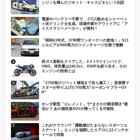
ンジンを積んだジオット・キャスピタという伝説
電源やバッテリー不要で、-1℃の飲めるシャーベッ
ト状ドリンクを生成。現場作業やアウトドアに「ア
イススラリーメーカー」が便利！
「昭和63年式、37年間ワンオーナーの意地！」S13
シルビアが400馬力のツインチャージ仕様で覚醒
排ガス規制をクリアした、2ストVツインバイク、
VINS。排気量は249.5cc、83HPを絞り出す。その
エンジンの技術とは
「2700発のリベット補強まで自ら施工！」居酒屋マ
スターが作り上げた700馬力“カーボンケブラーGT-
R”
ホンダ新型「エレメント」で“まさかの観音開き”復
活か？ あの個性派SUVが帰ってくる可能性
これがクラウン!?「躍動感がたまらないスポーツエ
ステート！」エッジを強調したエアロに22インチホ
イールで武装