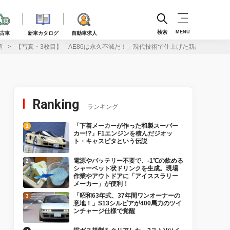
検索
MENU
古車
新車カタログ
自動車求人
近
【写真・3枚目】「AE86は永久不滅だ！」現代技術で仕上げた新品ボディパ
Ranking
ランキング
「下着メーカーが作った和製スーパー
カー!?」F1エンジンを積んだジオッ
ト・キャスピタという伝説
電源やバッテリー不要で、-1℃の飲める
シャーベット状ドリンクを生成。現場
作業やアウトドアに「アイススラリー
メーカー」が便利！
「昭和63年式、37年間ワンオーナーの
意地！」S13シルビアが400馬力のツイ
ンチャージ仕様で覚醒