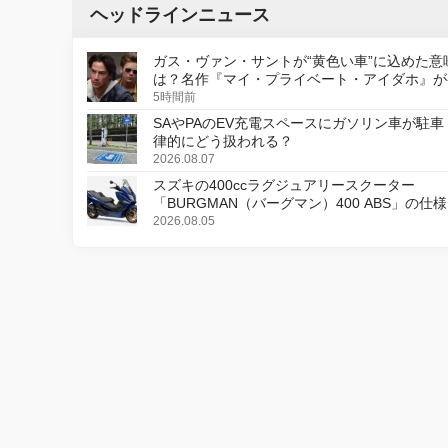
ヘッドラインニュース
ガス・ヴァン・サントが“黄色い車”に込めた意
は？名作『マイ・プライベート・アイダホ』が
デジタルリマスター版で復活
5時間前
SAやPAのEV充電スペースにガソリン車が駐車
律的にどう扱われる？
2026.08.07
スズキの400ccラグジュアリースクーター
「BURGMAN（バーグマン）400 ABS」の仕
更し、8月18日に発売
2026.08.05