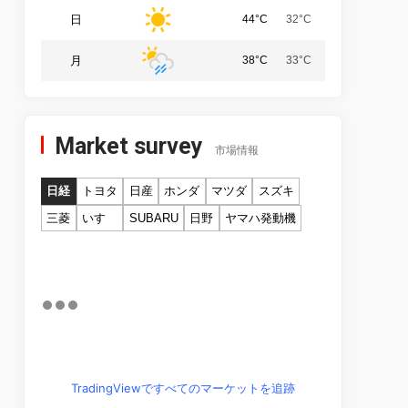
日
44°C
32°C
月
38°C
33°C
Market survey
市場情報
日経
トヨタ
日産
ホンダ
マツダ
スズキ
三菱
いすゞ
SUBARU
日野
ヤマハ発動機
TradingViewですべてのマーケットを追跡