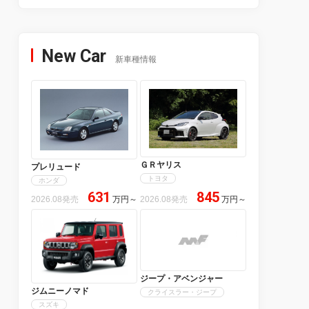
New Car
新車種情報
ＧＲヤリス
プレリュード
トヨタ
ホンダ
631
845
2026.08発売
万円
～
2026.08発売
万円
～
ジープ・アベンジャー
ジムニーノマド
クライスラー・ジープ
スズキ