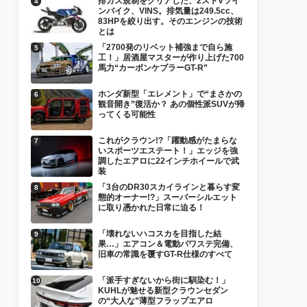
排ガス規制をクリアした、2ストVツイ
ンバイク、VINS。排気量は249.5cc、
83HPを絞り出す。そのエンジンの技術
とは
「2700発のリベット補強まで自ら施
工！」居酒屋マスターが作り上げた700
馬力“カーボンケブラーGT-R”
ホンダ新型「エレメント」で“まさかの
観音開き”復活か？ あの個性派SUVが帰
ってくる可能性
これがクラウン!?「躍動感がたまらな
いスポーツエステート！」エッジを強
調したエアロに22インチホイールで武
装
「3台のDR30スカイラインと暮らす変
態的オーナー!?」スーパーシルエット
に取り憑かれた日常に迫る！
「壊れないハコスカを目指した結
果…」エアコン＆電動パワステ完備、
旧車の常識を覆すGT-R仕様のすべて
「派手すぎないから街に馴染む！」
KUHLが魅せる新型クラウンセダン
の“大人な”薄型フラップエアロ