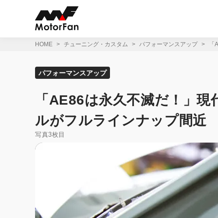
コ
ン
テ
ン
ツ
HOME
チューニング・カスタム
パフォーマンスアップ
「
へ
ス
キ
パフォーマンスアップ
ッ
プ
「AE86は永久不滅だ！」
ルがフルラインナップ間近
写真3枚目