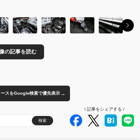
→
のニュースをGoogle検索で優先表示
\
記事をシェアする
/
検索