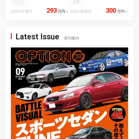
日産
スズキ
293
300
2026.07発売
万円
～
2026.06発売
万円
～
Latest Issue
新刊案内