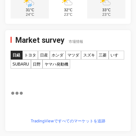
31°C
32°C
33°C
24°C
23°C
23°C
Market survey
市場情報
日経
トヨタ
日産
ホンダ
マツダ
スズキ
三菱
いすゞ
SUBARU
日野
ヤマハ発動機
TradingViewですべてのマーケットを追跡