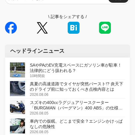
\
記事をシェアする
/
ヘッドラインニュース
SAやPAのEV充電スペースにガソリン車が駐車！
法律的にどう扱われる？
10時間前
真夏の高速道路でタイヤが突然バースト!? 炎天下
のドライブ前に知っておくべき点検内容とは
2026.08.06
スズキの400ccラグジュアリースクーター
「BURGMAN（バーグマン）400 ABS」の仕様を
変更し、8月18日に発売
2026.08.05
車内での仮眠、どこまで安全？エンジンかけっぱ
なしの危険性
2026.08.05