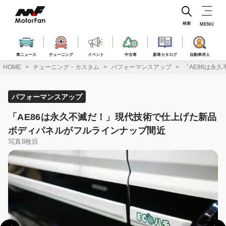
コ
ン
テ
検索
MENU
ン
ツ
へ
車ニュース
チューニング
イベント
中古車
新車カタログ
自動車求人
ス
HOME
チューニング・カスタム
パフォーマンスアップ
「AE86は永
キ
ッ
プ
パフォーマンスアップ
「AE86は永久不滅だ！」現代技術で仕上げた新品
ボディパネルがフルラインナップ間近
写真8枚目