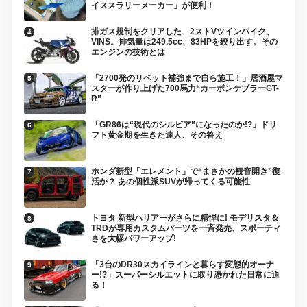
イススラリーメーカー」が便利！
排ガス規制をクリアした、2ストVツインバイク、
VINS。排気量は249.5cc、83HPを絞り出す。その
エンジンの技術とは
「2700発のリベット補強まで自ら施工！」居酒屋マ
スターが作り上げた700馬力“カーボンケブラーGT-
R”
「GR86は“現代のシルビア”になったのか!?」ドリ
フト黄金期を生きた達人、その答え
ホンダ新型「エレメント」で“まさかの観音開き”復
活か？ あの個性派SUVが帰ってくる可能性
トヨタ 新型ハリアーがさらに精悍に! モデリスタ＆
TRDが専用カスタムパーツを一斉発売、スポーティ
さを大幅パワーアップ!
「3台のDR30スカイラインと暮らす変態的オーナ
ー!?」スーパーシルエットに取り憑かれた日常に迫
る！