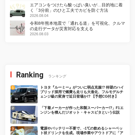
エアコンをつけたら酸っぱい臭いが…目的地に着
く「3分前」のひと工夫でカビを防ぐ方法
2026.08.04
令和8年熊本地震で「通れる道」を可視化、クルマ
の走行データが災害対応を支える
2026.08.03
Ranking
ランキング
トヨタ『ルーミー』がついに弱点克服!? 待望のハイ
ブリッド採用で燃費も走りも大進化、フルモデルチ
ェンジ級の変身で近日登場か!? 【予想CG付き】
「下着メーカーが作った和製スーパーカー!?」F1エ
ンジンを積んだジオット・キャスピタという伝説
電源やバッテリー不要で、-1℃の飲めるシャーベッ
ト状ドリンクを生成。現場作業やアウトドアに「ア