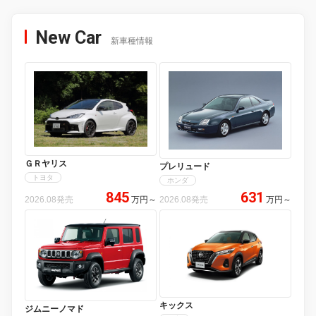
New Car
新車種情報
ＧＲヤリス
プレリュード
トヨタ
ホンダ
845
631
2026.08発売
万円
～
2026.08発売
万円
～
キックス
ジムニーノマド