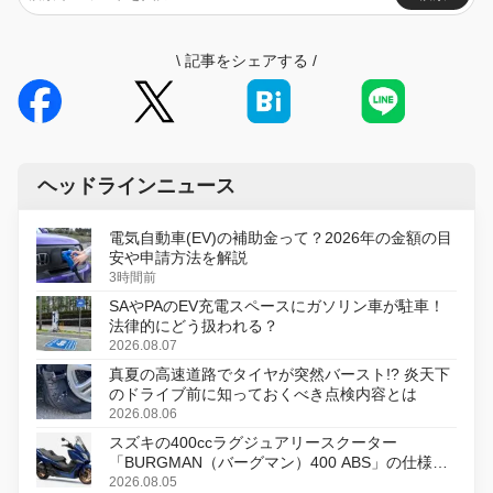
\
記事をシェアする
/
ヘッドラインニュース
電気自動車(EV)の補助金って？2026年の金額の目
安や申請方法を解説
3時間前
SAやPAのEV充電スペースにガソリン車が駐車！
法律的にどう扱われる？
2026.08.07
真夏の高速道路でタイヤが突然バースト!? 炎天下
のドライブ前に知っておくべき点検内容とは
2026.08.06
スズキの400ccラグジュアリースクーター
「BURGMAN（バーグマン）400 ABS」の仕様を
変更し、8月18日に発売
2026.08.05