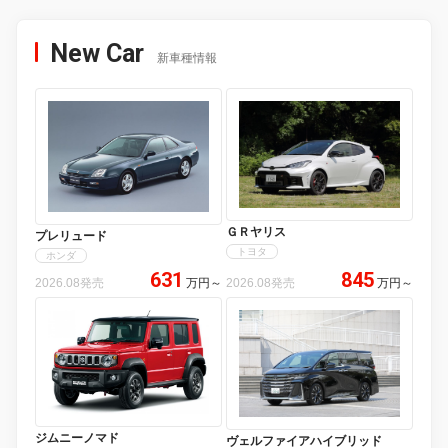
New Car
新車種情報
ＧＲヤリス
プレリュード
トヨタ
ホンダ
631
845
2026.08発売
万円
～
2026.08発売
万円
～
ジムニーノマド
ヴェルファイアハイブリッド