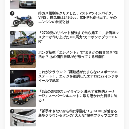
排ガス規制をクリアした、2ストVツインバイク、
VINS。排気量は249.5cc、83HPを絞り出す。その
エンジンの技術とは
「2700発のリベット補強まで自ら施工！」居酒屋マ
スターが作り上げた700馬力“カーボンケブラーGT-
R”
ホンダ新型「エレメント」で“まさかの観音開き”復
活か？ あの個性派SUVが帰ってくる可能性
これがクラウン!?「躍動感がたまらないスポーツエ
ステート！」エッジを強調したエアロに22インチホ
イールで武装
「3台のDR30スカイラインと暮らす変態的オーナ
ー!?」スーパーシルエットに取り憑かれた日常に迫
る！
「派手すぎないから街に馴染む！」KUHLが魅せる
新型クラウンセダンの“大人な”薄型フラップエアロ