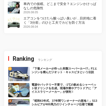
車内での仮眠、どこまで安全？エンジンかけっぱ
なしの危険性
2026.08.05
エアコンをつけたら酸っぱい臭いが…目的地に着
く「3分前」のひと工夫でカビを防ぐ方法
2026.08.04
Ranking
ランキング
「下着メーカーが作った和製スーパーカー!?」F1エ
ンジンを積んだジオット・キャスピタという伝説
電源やバッテリー不要で、-1℃の飲めるシャーベッ
ト状ドリンクを生成。現場作業やアウトドアに「ア
イススラリーメーカー」が便利！
「昭和63年式、37年間ワンオーナーの意地！」S13
シルビアが400馬力のツインチャージ仕様で覚醒