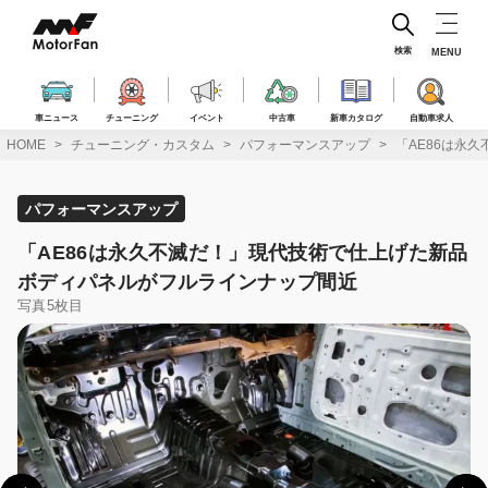
コ
ン
テ
検索
MENU
ン
ツ
へ
車ニュース
チューニング
イベント
中古車
新車カタログ
自動車求人
ス
HOME
チューニング・カスタム
パフォーマンスアップ
「AE86は永
キ
ッ
プ
パフォーマンスアップ
「AE86は永久不滅だ！」現代技術で仕上げた新品
ボディパネルがフルラインナップ間近
写真5枚目