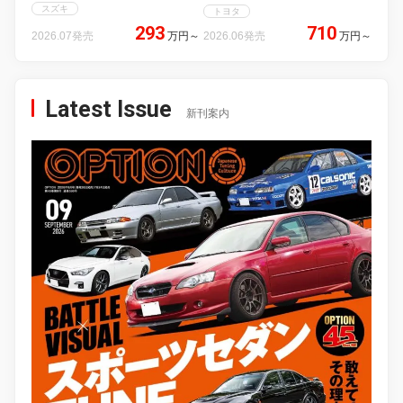
スズキ
トヨタ
293
710
2026.07発売
万円
～
2026.06発売
万円
～
Latest Issue
新刊案内