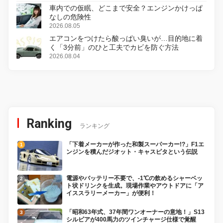
車内での仮眠、どこまで安全？エンジンかけっぱ
なしの危険性
2026.08.05
エアコンをつけたら酸っぱい臭いが…目的地に着
く「3分前」のひと工夫でカビを防ぐ方法
2026.08.04
Ranking
ランキング
「下着メーカーが作った和製スーパーカー!?」F1エ
ンジンを積んだジオット・キャスピタという伝説
電源やバッテリー不要で、-1℃の飲めるシャーベッ
ト状ドリンクを生成。現場作業やアウトドアに「ア
イススラリーメーカー」が便利！
「昭和63年式、37年間ワンオーナーの意地！」S13
シルビアが400馬力のツインチャージ仕様で覚醒