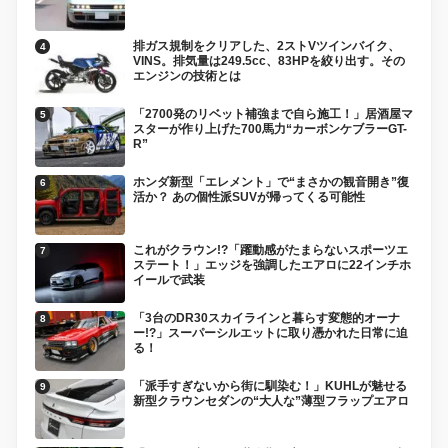
排ガス規制をクリアした、2ストVツインバイク、
VINS。排気量は249.5cc、83HPを絞り出す。その
エンジンの技術とは
「2700発のリベット補強まで自ら施工！」居酒屋マ
スターが作り上げた700馬力“カーボンケブラーGT-
R”
ホンダ新型「エレメント」で“まさかの観音開き”復
活か？ あの個性派SUVが帰ってくる可能性
これがクラウン!?「躍動感がたまらないスポーツエ
ステート！」エッジを強調したエアロに22インチホ
イールで武装
「3台のDR30スカイラインと暮らす変態的オーナ
ー!?」スーパーシルエットに取り憑かれた日常に迫
る！
「派手すぎないから街に馴染む！」KUHLが魅せる
新型クラウンセダンの“大人な”薄型フラップエアロ