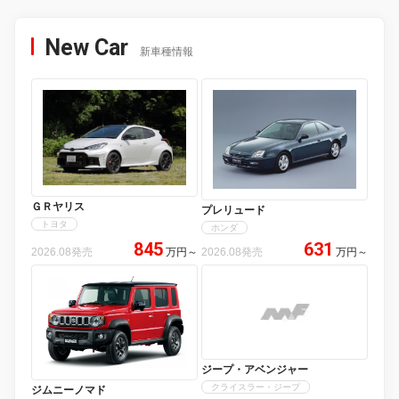
New Car
新車種情報
ＧＲヤリス
プレリュード
トヨタ
ホンダ
845
631
2026.08発売
万円
～
2026.08発売
万円
～
ジープ・アベンジャー
クライスラー・ジープ
ジムニーノマド