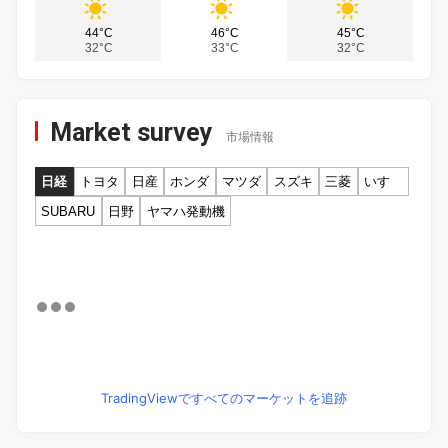
44°C
46°C
45°C
32°C
33°C
32°C
Market survey
市場情報
日経
トヨタ
日産
ホンダ
マツダ
スズキ
三菱
いすゞ
SUBARU
日野
ヤマハ発動機
TradingViewですべてのマーケットを追跡