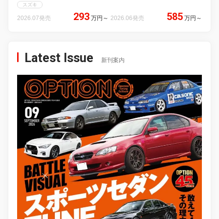
スズキ
293
585
2026.07発売
万円
～
2026.06発売
万円
～
Latest Issue
新刊案内