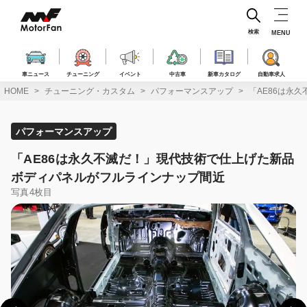
コ
ン
テ
検索
MENU
ン
ツ
へ
車ニュース
チューニング
イベント
中古車
新車カタログ
自動車求人
ス
HOME
チューニング・カスタム
パフォーマンスアップ
「AE86は永
キ
ッ
プ
パフォーマンスアップ
「AE86は永久不滅だ！」現代技術で仕上げた新品
ボディパネルがフルラインナップ間近
写真4枚目