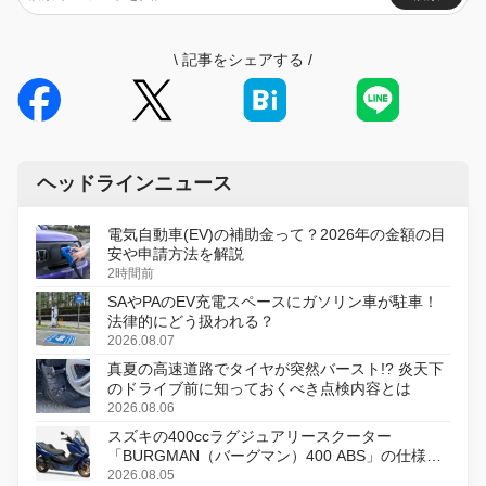
\
記事をシェアする
/
ヘッドラインニュース
電気自動車(EV)の補助金って？2026年の金額の目
安や申請方法を解説
2時間前
SAやPAのEV充電スペースにガソリン車が駐車！
法律的にどう扱われる？
2026.08.07
真夏の高速道路でタイヤが突然バースト!? 炎天下
のドライブ前に知っておくべき点検内容とは
2026.08.06
スズキの400ccラグジュアリースクーター
「BURGMAN（バーグマン）400 ABS」の仕様を
変更し、8月18日に発売
2026.08.05