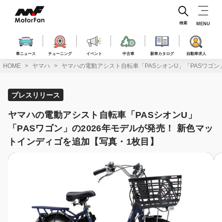
コ
ン
テ
検索
MENU
ン
ツ
へ
車ニュース
チューニング
イベント
中古車
新車カタログ
自動車求人
ス
HOME
ヤマハ
ヤマハの電動アシスト自転車「PASシオンU」「PASワゴン
キ
ッ
プ
プレスリリース
ヤマハの電動アシスト自転車「PASシオンU」
「PASワゴン」の2026年モデルが発売！ 新色マッ
トインディゴを追加【写真・1枚目】