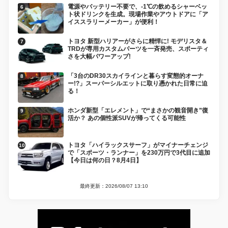
電源やバッテリー不要で、-1℃の飲めるシャーベッ
ト状ドリンクを生成。現場作業やアウトドアに「ア
イススラリーメーカー」が便利！
トヨタ 新型ハリアーがさらに精悍に! モデリスタ＆
TRDが専用カスタムパーツを一斉発売、スポーティ
さを大幅パワーアップ!
「3台のDR30スカイラインと暮らす変態的オーナ
ー!?」スーパーシルエットに取り憑かれた日常に迫
る！
ホンダ新型「エレメント」で“まさかの観音開き”復
活か？ あの個性派SUVが帰ってくる可能性
トヨタ「ハイラックスサーフ」がマイナーチェンジ
で「スポーツ・ランナー」を230万円で3代目に追加
【今日は何の日？8月4日】
最終更新：2026/08/07 13:10