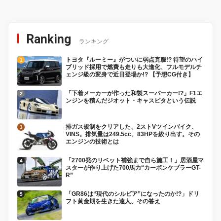
Ranking
ランキング
トヨタ『ルーミー』がついに弱点克服!? 待望のハイ
ブリッド採用で燃費も走りも大進化、フルモデルチ
ェンジ級の変身で近日登場か!? 【予想CG付き】
「下着メーカーが作った和製スーパーカー!?」F1エ
ンジンを積んだジオット・キャスピタという伝説
排ガス規制をクリアした、2ストVツインバイク、
VINS。排気量は249.5cc、83HPを絞り出す。その
エンジンの技術とは
「2700発のリベット補強まで自ら施工！」居酒屋マ
スターが作り上げた700馬力“カーボンケブラーGT-
R”
「GR86は“現代のシルビア”になったのか!?」ドリ
フト黄金期を生きた達人、その答え