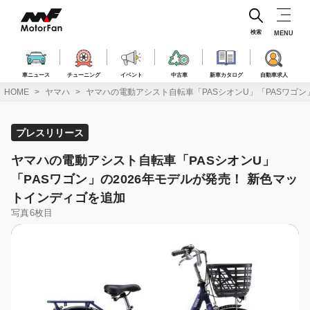
コ
ン
テ
検索
MENU
ン
ツ
へ
車ニュース
チューニング
イベント
中古車
新車カタログ
自動車求人
ス
HOME
ヤマハ
ヤマハの電動アシスト自転車「PASシオンU」「PASワゴン
キ
ッ
プ
プレスリリース
ヤマハの電動アシスト自転車「PASシオンU」
「PASワゴン」の2026年モデルが発売！ 新色マッ
トインディゴを追加
写真6枚目