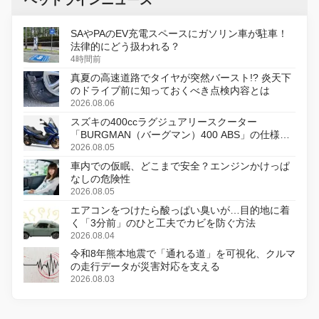
SAやPAのEV充電スペースにガソリン車が駐車！
法律的にどう扱われる？
4時間前
真夏の高速道路でタイヤが突然バースト!? 炎天下
のドライブ前に知っておくべき点検内容とは
2026.08.06
スズキの400ccラグジュアリースクーター
「BURGMAN（バーグマン）400 ABS」の仕様を
変更し、8月18日に発売
2026.08.05
車内での仮眠、どこまで安全？エンジンかけっぱ
なしの危険性
2026.08.05
エアコンをつけたら酸っぱい臭いが…目的地に着
く「3分前」のひと工夫でカビを防ぐ方法
2026.08.04
令和8年熊本地震で「通れる道」を可視化、クルマ
の走行データが災害対応を支える
2026.08.03