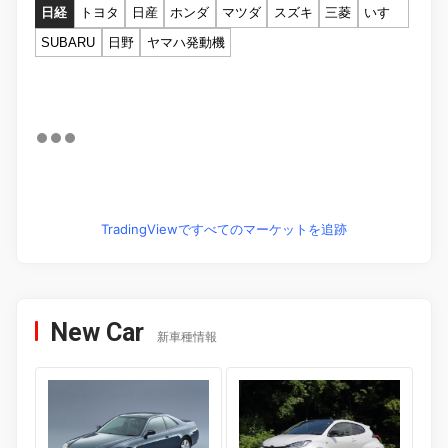
日経
トヨタ
日産
ホンダ
マツダ
スズキ
三菱
いすゞ
SUBARU
日野
ヤマハ発動機
TradingViewですべてのマーケットを追跡
New Car
新車種情報