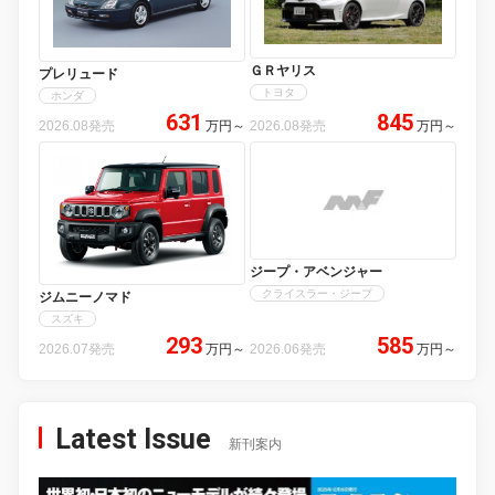
ＧＲヤリス
プレリュード
トヨタ
ホンダ
631
845
2026.08発売
万円
～
2026.08発売
万円
～
ジープ・アベンジャー
クライスラー・ジープ
ジムニーノマド
スズキ
293
585
2026.07発売
万円
～
2026.06発売
万円
～
Latest Issue
新刊案内