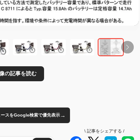
→
のニュースをGoogle検索で優先表示
\
記事をシェアする
/