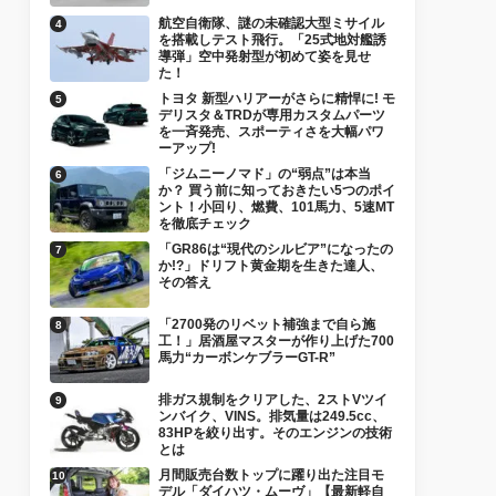
航空自衛隊、謎の未確認大型ミサイル
を搭載しテスト飛行。「25式地対艦誘
導弾」空中発射型が初めて姿を見せ
た！
トヨタ 新型ハリアーがさらに精悍に! モ
デリスタ＆TRDが専用カスタムパーツ
を一斉発売、スポーティさを大幅パワ
ーアップ!
「ジムニーノマド」の“弱点”は本当
か？ 買う前に知っておきたい5つのポイ
ント！小回り、燃費、101馬力、5速MT
を徹底チェック
「GR86は“現代のシルビア”になったの
か!?」ドリフト黄金期を生きた達人、
その答え
「2700発のリベット補強まで自ら施
工！」居酒屋マスターが作り上げた700
馬力“カーボンケブラーGT-R”
排ガス規制をクリアした、2ストVツイ
ンバイク、VINS。排気量は249.5cc、
83HPを絞り出す。そのエンジンの技術
とは
月間販売台数トップに躍り出た注目モ
デル「ダイハツ・ムーヴ」【最新軽自