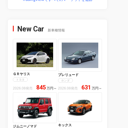
New Car
新車種情報
ＧＲヤリス
プレリュード
トヨタ
ホンダ
845
631
2026.08発売
万円
～
2026.08発売
万円
～
キックス
ジムニーノマド