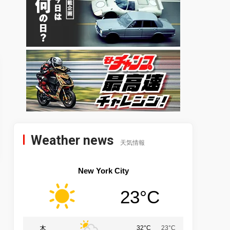
Weather news
天気情報
New York City
23°C
木
32°C
23°C