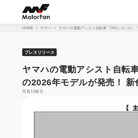
コ
ン
テ
ン
ツ
HOME
ヤマハ
ヤマハの電動アシスト自転車「PASシオンU」「
へ
ス
キ
ッ
プレスリリース
プ
ヤマハの電動アシスト自転車
の2026年モデルが発売！ 
写真15枚目