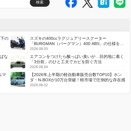
検索
天下の
スズキの400ccラグジュアリースクーター
「BURGMAN（バーグマン）400 ABS」の仕様を変
更し、8月18日に発売
2026.08.05
ぱな
エアコンをつけたら酸っぱい臭いが…目的地に着く
「3分前」のひと工夫でカビを防ぐ方法
2026.08.04
ルマ
【2026年上半期の軽自動車販売台数TOP10】ホン
ダ・N-BOXが10万台突破！軽市場で圧倒的な存在感
2026.08.02