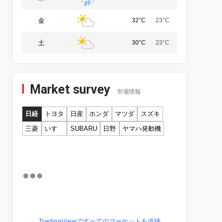
金
32°C
23°C
土
30°C
23°C
Market survey
市場情報
日経
トヨタ
日産
ホンダ
マツダ
スズキ
三菱
いすゞ
SUBARU
日野
ヤマハ発動機
TradingViewですべてのマーケットを追跡