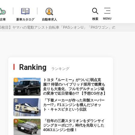
検索
MENU
古車
新車カタログ
自動車求人
5枚目】ヤマハの電動アシスト自転車「PASシオンU」「PASワゴン」の2026年モ
Ranking
ランキング
トヨタ『ルーミー』がついに弱点克
服!? 待望のハイブリッド採用で燃費も
走りも大進化、フルモデルチェンジ級
の変身で近日登場か!? 【予想CG付き】
「下着メーカーが作った和製スーパー
カー!?」F1エンジンを積んだジオッ
ト・キャスピタという伝説
「往年の三菱スタリオンをダウンサイ
ジングターボに!?」時代を先取りした
4G63エンジン仕様！