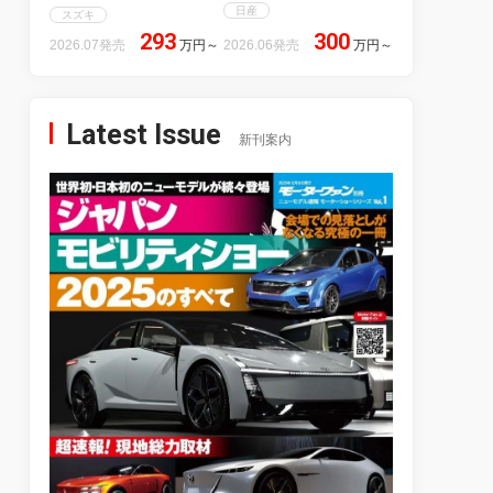
日産
スズキ
293
300
2026.07発売
万円
～
2026.06発売
万円
～
Latest Issue
新刊案内