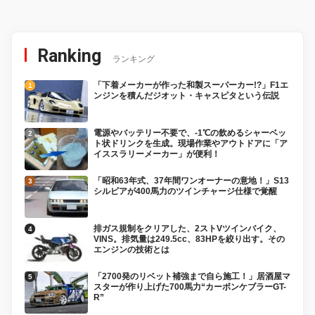
Ranking
ランキング
「下着メーカーが作った和製スーパーカー!?」F1エ
ンジンを積んだジオット・キャスピタという伝説
電源やバッテリー不要で、-1℃の飲めるシャーベッ
ト状ドリンクを生成。現場作業やアウトドアに「ア
イススラリーメーカー」が便利！
「昭和63年式、37年間ワンオーナーの意地！」S13
シルビアが400馬力のツインチャージ仕様で覚醒
排ガス規制をクリアした、2ストVツインバイク、
VINS。排気量は249.5cc、83HPを絞り出す。その
エンジンの技術とは
「2700発のリベット補強まで自ら施工！」居酒屋マ
スターが作り上げた700馬力“カーボンケブラーGT-
R”