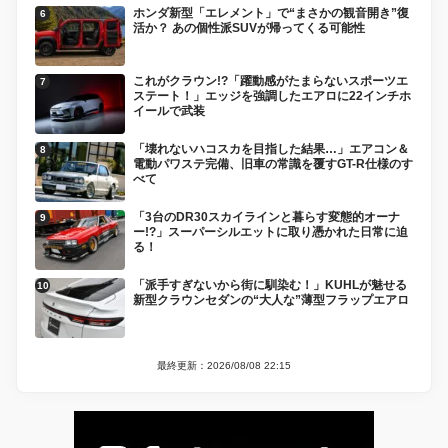
ホンダ新型「エレメント」で“まさかの観音開き”復
活か？ あの個性派SUVが帰ってくる可能性
これがクラウン!?「躍動感がたまらないスポーツエ
ステート！」エッジを強調したエアロに22インチホ
イールで武装
「壊れないハコスカを目指した結果…」エアコン＆
電動パワステ完備、旧車の常識を覆すGT-R仕様のす
べて
「3台のDR30スカイラインと暮らす変態的オーナ
ー!?」スーパーシルエットに取り憑かれた日常に迫
る！
「派手すぎないから街に馴染む！」KUHLが魅せる
新型クラウンセダンの“大人な”薄型フラップエアロ
最終更新：2026/08/08 22:15