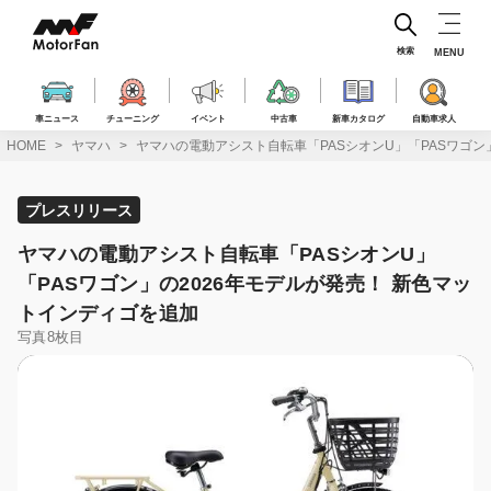
コ
ン
テ
検索
MENU
ン
ツ
へ
車ニュース
チューニング
イベント
中古車
新車カタログ
自動車求人
ス
HOME
ヤマハ
ヤマハの電動アシスト自転車「PASシオンU」「PASワゴン
キ
ッ
プ
プレスリリース
ヤマハの電動アシスト自転車「PASシオンU」
「PASワゴン」の2026年モデルが発売！ 新色マッ
トインディゴを追加
写真8枚目