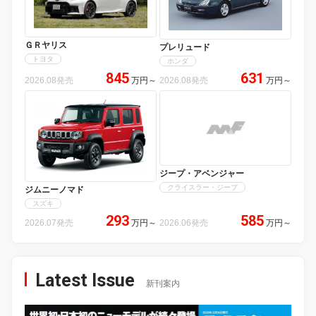
ＧＲヤリス
プレリュード
トヨタ
ホンダ
845
631
2026.08発売
万円
～
2026.08発売
万円
～
ジープ・アベンジャー
クライスラー・ジープ
ジムニーノマド
スズキ
293
585
2026.07発売
万円
～
2026.06発売
万円
～
Latest Issue
新刊案内