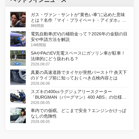
ガス・ヴァン・サントが“黄色い車”に込めた意味
とは？名作『マイ・プライベート・アイダホ』が
初のデジタルリマスター版で復活
9時間前
電気自動車(EV)の補助金って？2026年の金額の目
安や申請方法を解説
14時間前
SAやPAのEV充電スペースにガソリン車が駐車！
法律的にどう扱われる？
2026.08.07
真夏の高速道路でタイヤが突然バースト!? 炎天下
のドライブ前に知っておくべき点検内容とは
2026.08.06
スズキの400ccラグジュアリースクーター
「BURGMAN（バーグマン）400 ABS」の仕様を
変更し、8月18日に発売
2026.08.05
車内での仮眠、どこまで安全？エンジンかけっぱ
なしの危険性
2026.08.05