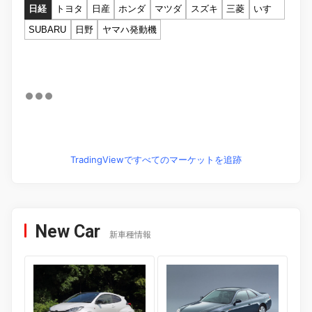
日経
トヨタ
日産
ホンダ
マツダ
スズキ
三菱
いすゞ
SUBARU
日野
ヤマハ発動機
TradingViewですべてのマーケットを追跡
New Car
新車種情報