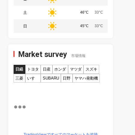
土
46°C
33°C
日
45°C
33°C
Market survey
市場情報
日経
トヨタ
日産
ホンダ
マツダ
スズキ
三菱
いすゞ
SUBARU
日野
ヤマハ発動機
TradingViewですべてのマーケットを追跡