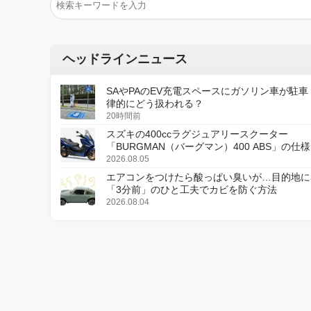
ヘッドラインニュース
SAやPAのEV充電スペースにガソリン車が駐車
律的にどう扱われる？
20時間前
スズキの400ccラグジュアリースクーター
「BURGMAN（バーグマン）400 ABS」の仕
更し、8月18日に発売
2026.08.05
エアコンをつけたら酸っぱい臭いが…目的地に
「3分前」のひと工夫でカビを防ぐ方法
2026.08.04