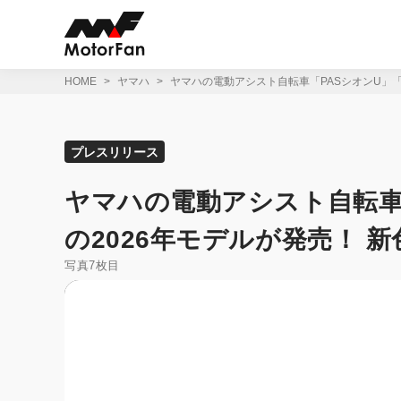
コ
ン
テ
ン
ツ
HOME
ヤマハ
ヤマハの電動アシスト自転車「PASシオンU」「
へ
ス
キ
ッ
プレスリリース
プ
ヤマハの電動アシスト自転車
の2026年モデルが発売！ 
写真7枚目