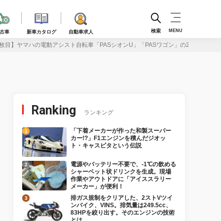
検索
MENU
古車
新車カタログ
自動車求人
枚目】ヤマハの電動アシスト自転車「PASシオンU」「PASワゴン」の2026年モ
Ranking
ランキング
「下着メーカーが作った和製スーパー
カー!?」F1エンジンを積んだジオッ
ト・キャスピタという伝説
電源やバッテリー不要で、-1℃の飲める
シャーベット状ドリンクを生成。現場
作業やアウトドアに「アイススラリー
メーカー」が便利！
排ガス規制をクリアした、2ストVツイ
ンバイク、VINS。排気量は249.5cc、
83HPを絞り出す。そのエンジンの技術
とは