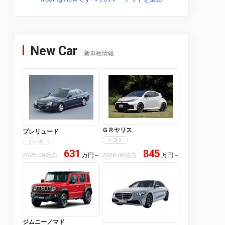
New Car
新車種情報
ＧＲヤリス
プレリュード
トヨタ
ホンダ
631
845
2026.08発売
万円
～
2026.08発売
万円
～
ジムニーノマド