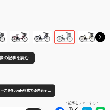
→
のニュースをGoogle検索で優先表示
\
記事をシェアする
/