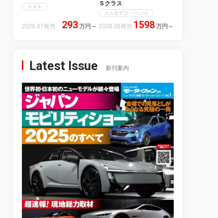
Ｓクラス
スズキ
メルセデス・ベンツ
293
1598
2026.07発売
万円
～
2026.06発売
万円
～
Latest Issue
新刊案内