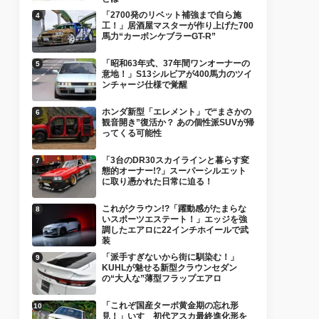
「2700発のリベット補強まで自ら施
工！」居酒屋マスターが作り上げた700
馬力“カーボンケブラーGT-R”
「昭和63年式、37年間ワンオーナーの
意地！」S13シルビアが400馬力のツイ
ンチャージ仕様で覚醒
ホンダ新型「エレメント」で“まさかの
観音開き”復活か？ あの個性派SUVが帰
ってくる可能性
「3台のDR30スカイラインと暮らす変
態的オーナー!?」スーパーシルエット
に取り憑かれた日常に迫る！
これがクラウン!?「躍動感がたまらな
いスポーツエステート！」エッジを強
調したエアロに22インチホイールで武
装
「派手すぎないから街に馴染む！」
KUHLが魅せる新型クラウンセダン
の“大人な”薄型フラップエアロ
「これぞ国産ターボ黄金期の忘れ形
見！」いすゞ初代アスカ最終進化形を