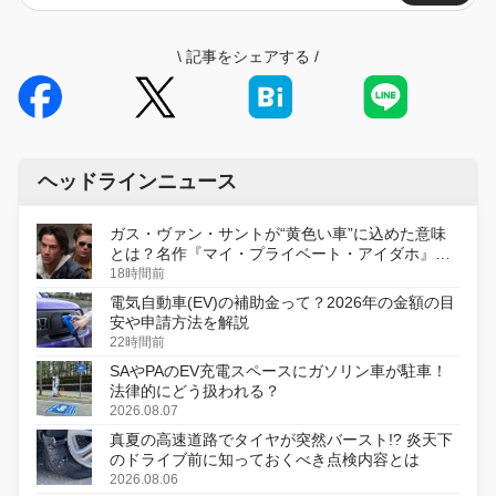
\
記事をシェアする
/
ヘッドラインニュース
ガス・ヴァン・サントが“黄色い車”に込めた意味
とは？名作『マイ・プライベート・アイダホ』が
初のデジタルリマスター版で復活
18時間前
電気自動車(EV)の補助金って？2026年の金額の目
安や申請方法を解説
22時間前
SAやPAのEV充電スペースにガソリン車が駐車！
法律的にどう扱われる？
2026.08.07
真夏の高速道路でタイヤが突然バースト!? 炎天下
のドライブ前に知っておくべき点検内容とは
2026.08.06