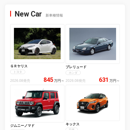
New Car
新車種情報
ＧＲヤリス
プレリュード
トヨタ
ホンダ
845
631
2026.08発売
万円
～
2026.08発売
万円
～
キックス
ジムニーノマド
日産