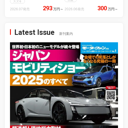
スズキ
293
300
2026.07発売
万円
～
2026.06発売
万円
～
Latest Issue
新刊案内