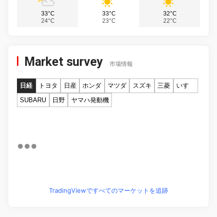
33°C
33°C
32°C
24°C
23°C
22°C
Market survey
市場情報
日経
トヨタ
日産
ホンダ
マツダ
スズキ
三菱
いすゞ
SUBARU
日野
ヤマハ発動機
TradingViewですべてのマーケットを追跡