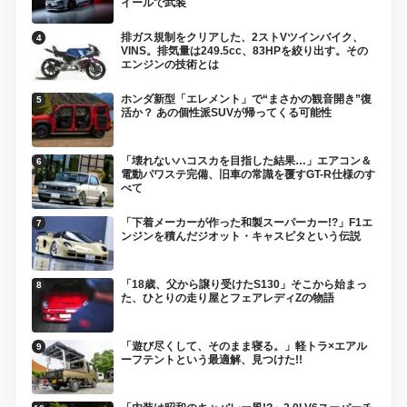
イールで武装
排ガス規制をクリアした、2ストVツインバイク、
VINS。排気量は249.5cc、83HPを絞り出す。その
エンジンの技術とは
ホンダ新型「エレメント」で“まさかの観音開き”復
活か？ あの個性派SUVが帰ってくる可能性
「壊れないハコスカを目指した結果…」エアコン＆
電動パワステ完備、旧車の常識を覆すGT-R仕様のす
べて
「下着メーカーが作った和製スーパーカー!?」F1エ
ンジンを積んだジオット・キャスピタという伝説
「18歳、父から譲り受けたS130」そこから始まっ
た、ひとりの走り屋とフェアレディZの物語
「遊び尽くして、そのまま寝る。」軽トラ×エアル
ーフテントという最適解、見つけた!!