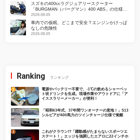
スズキの400ccラグジュアリースクーター
「BURGMAN（バーグマン）400 ABS」の仕様を
変更し、8月18日に発売
2026.08.05
車内での仮眠、どこまで安全？エンジンかけっぱ
なしの危険性
2026.08.05
Ranking
ランキング
電源やバッテリー不要で、-1℃の飲めるシャーベッ
ト状ドリンクを生成。現場作業やアウトドアに「ア
イススラリーメーカー」が便利！
「昭和63年式、37年間ワンオーナーの意地！」S13
シルビアが400馬力のツインチャージ仕様で覚醒
これがクラウン!?「躍動感がたまらないスポーツエ
ステート！」エッジを強調したエアロに22インチホ