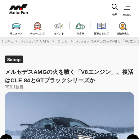
コ
ン
テ
検索
MENU
ン
ツ
へ
車ニュース
チューニング
イベント
中古車
新車カタログ
自動車求人
ス
HOME
メルセデスＡＭＧ
ＣＬＥ
メルセデスAMGの火を噴く「V8エンジ
キ
ッ
プ
Scoop
メルセデスAMGの火を噴く「V8エンジン」、復活
はCLE 84とGTブラックシリーズか
写真1枚目