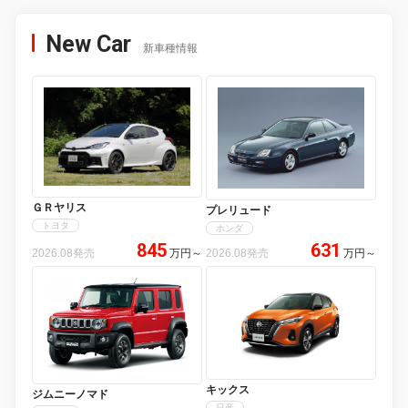
New Car
新車種情報
ＧＲヤリス
プレリュード
トヨタ
ホンダ
845
631
2026.08発売
万円
～
2026.08発売
万円
～
キックス
ジムニーノマド
日産