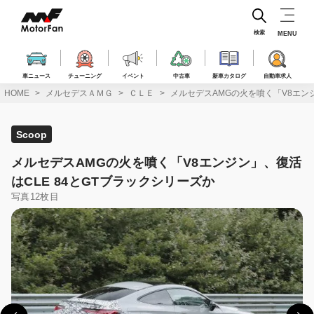
コ
ン
テ
検索
MENU
ン
ツ
へ
車ニュース
チューニング
イベント
中古車
新車カタログ
自動車求人
ス
HOME
メルセデスＡＭＧ
ＣＬＥ
メルセデスAMGの火を噴く「V8エンジ
キ
ッ
プ
Scoop
メルセデスAMGの火を噴く「V8エンジン」、復活
はCLE 84とGTブラックシリーズか
写真12枚目