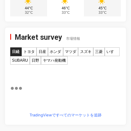
44°C
46°C
45°C
32°C
33°C
33°C
Market survey
市場情報
日経
トヨタ
日産
ホンダ
マツダ
スズキ
三菱
いすゞ
SUBARU
日野
ヤマハ発動機
TradingViewですべてのマーケットを追跡