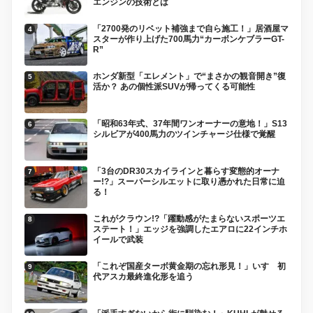
エンジンの技術とは
「2700発のリベット補強まで自ら施工！」居酒屋マ
スターが作り上げた700馬力“カーボンケブラーGT-
R”
ホンダ新型「エレメント」で“まさかの観音開き”復
活か？ あの個性派SUVが帰ってくる可能性
「昭和63年式、37年間ワンオーナーの意地！」S13
シルビアが400馬力のツインチャージ仕様で覚醒
「3台のDR30スカイラインと暮らす変態的オーナ
ー!?」スーパーシルエットに取り憑かれた日常に迫
る！
これがクラウン!?「躍動感がたまらないスポーツエ
ステート！」エッジを強調したエアロに22インチホ
イールで武装
「これぞ国産ターボ黄金期の忘れ形見！」いすゞ初
代アスカ最終進化形を追う