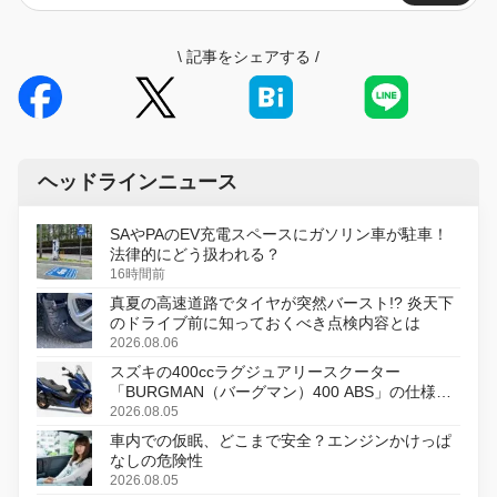
\
記事をシェアする
/
ヘッドラインニュース
SAやPAのEV充電スペースにガソリン車が駐車！
法律的にどう扱われる？
16時間前
真夏の高速道路でタイヤが突然バースト!? 炎天下
のドライブ前に知っておくべき点検内容とは
2026.08.06
スズキの400ccラグジュアリースクーター
「BURGMAN（バーグマン）400 ABS」の仕様を
変更し、8月18日に発売
2026.08.05
車内での仮眠、どこまで安全？エンジンかけっぱ
なしの危険性
2026.08.05