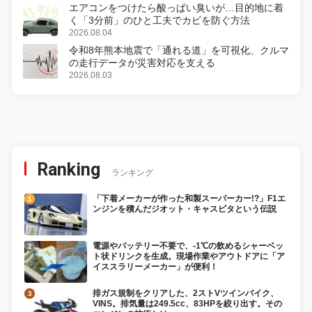
エアコンをつけたら酸っぱい臭いが…目的地に着
く「3分前」のひと工夫でカビを防ぐ方法
2026.08.04
令和8年熊本地震で「通れる道」を可視化、クルマ
の走行データが災害対応を支える
2026.08.03
Ranking
ランキング
「下着メーカーが作った和製スーパーカー!?」F1エ
ンジンを積んだジオット・キャスピタという伝説
電源やバッテリー不要で、-1℃の飲めるシャーベッ
ト状ドリンクを生成。現場作業やアウトドアに「ア
イススラリーメーカー」が便利！
排ガス規制をクリアした、2ストVツインバイク、
VINS。排気量は249.5cc、83HPを絞り出す。その