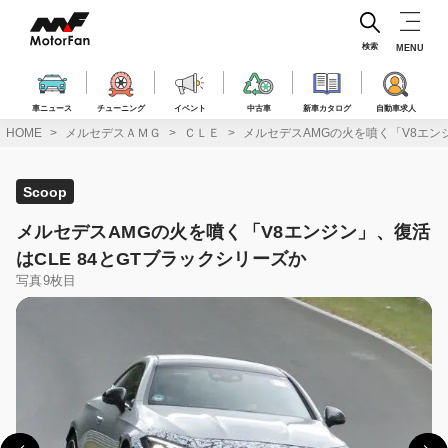
コ
ン
テ
検索
MENU
ン
ツ
へ
車ニュース
チューニング
イベント
中古車
新車カタログ
自動車求人
ス
HOME
メルセデスＡＭＧ
ＣＬＥ
メルセデスAMGの火を噴く「V8エンジ
キ
ッ
プ
Scoop
メルセデスAMGの火を噴く「V8エンジン」、復活
はCLE 84とGTブラックシリーズか
写真9枚目