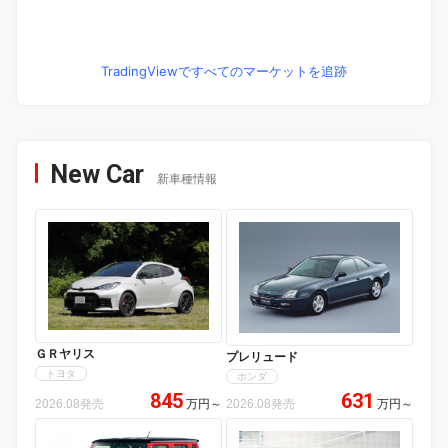
TradingViewですべてのマーケットを追跡
New Car
新車種情報
ＧＲヤリス
プレリュード
トヨタ
ホンダ
845
631
2026.08発売
万円
～
2026.08発売
万円
～