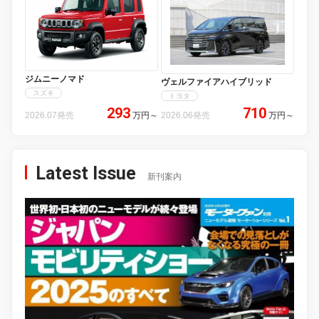
ジムニーノマド
ヴェルファイアハイブリッド
スズキ
トヨタ
293
710
2026.07発売
万円
～
2026.06発売
万円
～
Latest Issue
新刊案内