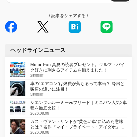
\
記事をシェアする
/
ヘッドラインニュース
Motor-Fan 真夏の読者プレゼント。クルマ・バイ
ク好きに刺さるアイテムを揃えました！
2時間前
車の“エアコン”は燃費が落ちるって本当？ 冷房と
暖房の違いに注目！
5時間前
シエンタvsルーミーvsフリード｜ミニバン人気3車
種を徹底比較！
2026.08.09
ガス・ヴァン・サントが“黄色い車”に込めた意味
とは？名作『マイ・プライベート・アイダホ』が
初のデジタルリマスター版で復活
2026.08.08