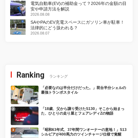
電気自動車(EV)の補助金って？2026年の金額の目
安や申請方法を解説
2026.08.08
SAやPAのEV充電スペースにガソリン車が駐車！
法律的にどう扱われる？
2026.08.07
Ranking
ランキング
「必要なのは半分だけだった。」荷台半分シェルの
最強トランポスタイル
「18歳、父から譲り受けたS130」そこから始まっ
た、ひとりの走り屋とフェアレディZの物語
「昭和63年式、37年間ワンオーナーの意地！」S13
シルビアが400馬力のツインチャージ仕様で覚醒