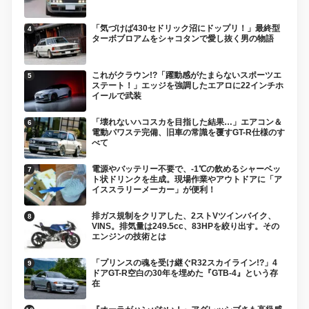
「気づけば430セドリック沼にドップリ！」最終型
ターボブロアムをシャコタンで愛し抜く男の物語
これがクラウン!?「躍動感がたまらないスポーツエ
ステート！」エッジを強調したエアロに22インチホ
イールで武装
「壊れないハコスカを目指した結果…」エアコン＆
電動パワステ完備、旧車の常識を覆すGT-R仕様のす
べて
電源やバッテリー不要で、-1℃の飲めるシャーベッ
ト状ドリンクを生成。現場作業やアウトドアに「ア
イススラリーメーカー」が便利！
排ガス規制をクリアした、2ストVツインバイク、
VINS。排気量は249.5cc、83HPを絞り出す。その
エンジンの技術とは
「プリンスの魂を受け継ぐR32スカイライン!?」4
ドアGT-R空白の30年を埋めた『GTB-4』という存
在