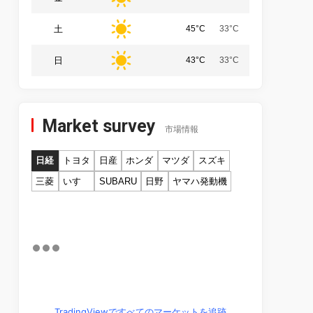
土
45°C
33°C
日
43°C
33°C
Market survey
市場情報
日経
トヨタ
日産
ホンダ
マツダ
スズキ
三菱
いすゞ
SUBARU
日野
ヤマハ発動機
TradingViewですべてのマーケットを追跡