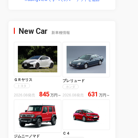
New Car
新車種情報
ＧＲヤリス
プレリュード
トヨタ
ホンダ
845
631
2026.08発売
万円
～
2026.08発売
万円
～
Ｃ４
ジムニーノマド