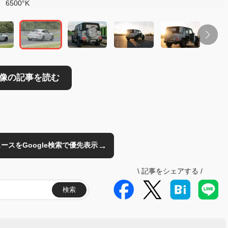
6500°K
→
のニュースをGoogle検索で優先表示
\
記事をシェアする
/
検索