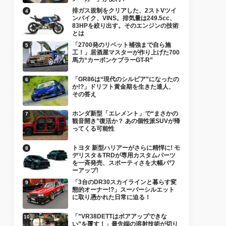
排ガス規制をクリアした、2ストVツイ
ンバイク、VINS。排気量は249.5cc、
83HPを絞り出す。そのエンジンの技術
とは
「2700発のリベット補強まで自ら施
工！」居酒屋マスターが作り上げた700
馬力“カーボンケブラーGT-R”
「GR86は“現代のシルビア”になったの
か!?」ドリフト黄金期を生きた達人、
その答え
ホンダ新型「エレメント」で“まさかの
観音開き”復活か？ あの個性派SUVが帰
ってくる可能性
トヨタ 新型ハリアーがさらに精悍に! モ
デリスタ＆TRDが専用カスタムパーツ
を一斉発売、スポーティさを大幅パワ
ーアップ!
「3台のDR30スカイラインと暮らす変
態的オーナー!?」スーパーシルエット
に取り憑かれた日常に迫る！
「”VR38DETTはボアアップできな
い”を覆す！」最先端の溶射技術が切り