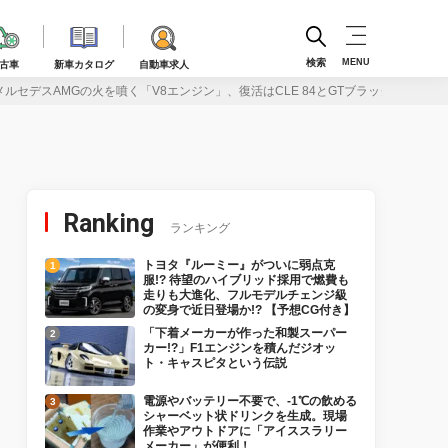
検索
MENU
古車
新車カタログ
自動車求人
メルセデスAMGの火を噴く「V8エンジン」、復活はCLE 84とGTブラックシリーズ
Ranking
ランキング
トヨタ『ルーミー』がついに弱点克
服!? 待望のハイブリッド採用で燃費も
走りも大進化、フルモデルチェンジ級
の変身で近日登場か!? 【予想CG付き】
「下着メーカーが作った和製スーパー
カー!?」F1エンジンを積んだジオッ
ト・キャスピタという伝説
電源やバッテリー不要で、-1℃の飲める
シャーベット状ドリンクを生成。現場
作業やアウトドアに「アイススラリー
メーカー」が便利！