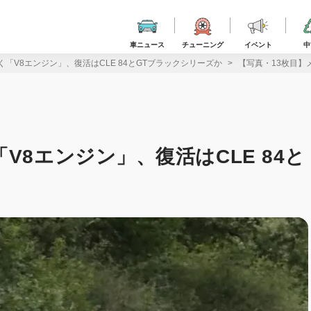
車ニュース
チューニング
イベント
中
「V8エンジン」、復活はCLE 84とGTブラックシリーズか
【写真・13枚目】
V8エンジン」、復活はCLE 84と