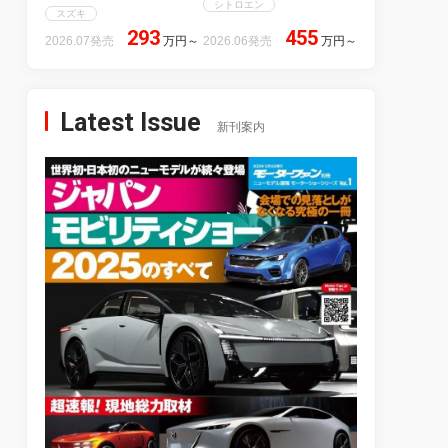
シトロエン
スズキ
293
455
2026.07発売
万円
～
2026.06発売
万円
～
Latest Issue
新刊案内