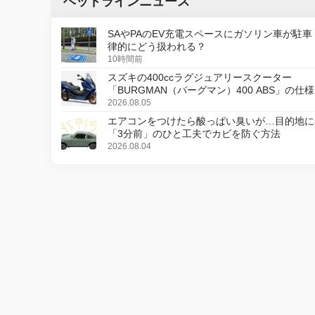
ヘッドラインニュース
SAやPAのEV充電スペースにガソリン車が駐車
律的にどう扱われる？
10時間前
スズキの400ccラグジュアリースクーター
「BURGMAN（バーグマン）400 ABS」の仕
更し、8月18日に発売
2026.08.05
エアコンをつけたら酸っぱい臭いが…目的地に
「3分前」のひと工夫でカビを防ぐ方法
2026.08.04