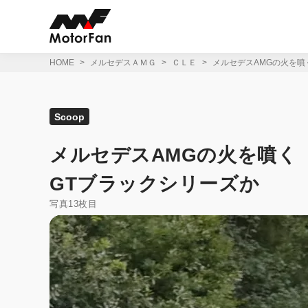
コ
ン
テ
ン
ツ
HOME
メルセデスＡＭＧ
ＣＬＥ
メルセデスAMGの火を噴く
へ
ス
キ
ッ
Scoop
プ
メルセデスAMGの火を噴く「
GTブラックシリーズか
写真13枚目