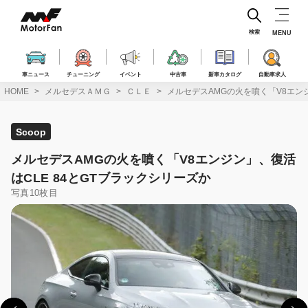
コ
ン
テ
検索
MENU
ン
ツ
へ
車ニュース
チューニング
イベント
中古車
新車カタログ
自動車求人
ス
HOME
メルセデスＡＭＧ
ＣＬＥ
メルセデスAMGの火を噴く「V8エンジ
キ
ッ
プ
Scoop
メルセデスAMGの火を噴く「V8エンジン」、復活
はCLE 84とGTブラックシリーズか
写真10枚目