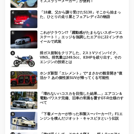
イススラリーメーカー」が便利！
「18歳、父から譲り受けたS130」そこから始まっ
た、ひとりの走り屋とフェアレディZの物語
これがクラウン!?「躍動感がたまらないスポーツエ
ステート！」エッジを強調したエアロに22インチホ
イールで武装
排ガス規制をクリアした、2ストVツインバイク、
VINS。排気量は249.5cc、83HPを絞り出す。その
エンジンの技術とは
ホンダ新型「エレメント」で“まさかの観音開き”復
活か？ あの個性派SUVが帰ってくる可能性
「壊れないハコスカを目指した結果…」エアコン＆
電動パワステ完備、旧車の常識を覆すGT-R仕様のす
べて
「下着メーカーが作った和製スーパーカー!?」F1エ
ンジンを積んだジオット・キャスピタという伝説