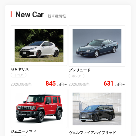
New Car
新車種情報
ＧＲヤリス
プレリュード
トヨタ
ホンダ
845
631
2026.08発売
万円
～
2026.08発売
万円
～
ジムニーノマド
ヴェルファイアハイブリッド