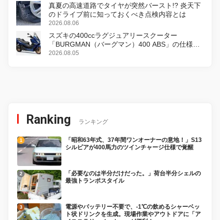
真夏の高速道路でタイヤが突然バースト!? 炎天下
のドライブ前に知っておくべき点検内容とは
2026.08.06
スズキの400ccラグジュアリースクーター
「BURGMAN（バーグマン）400 ABS」の仕様を
変更し、8月18日に発売
2026.08.05
Ranking
ランキング
「昭和63年式、37年間ワンオーナーの意地！」S13
シルビアが400馬力のツインチャージ仕様で覚醒
「必要なのは半分だけだった。」荷台半分シェルの
最強トランポスタイル
電源やバッテリー不要で、-1℃の飲めるシャーベッ
ト状ドリンクを生成。現場作業やアウトドアに「ア