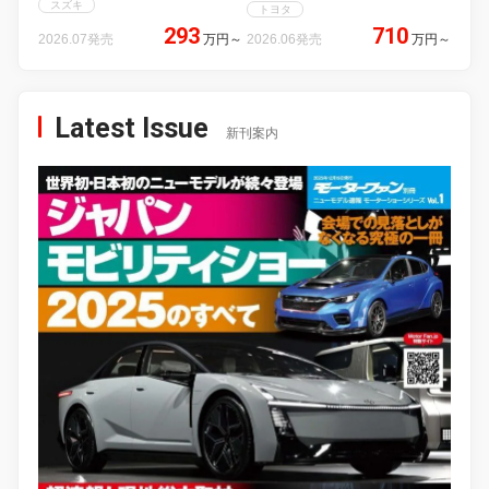
スズキ
トヨタ
293
710
2026.07発売
万円
～
2026.06発売
万円
～
Latest Issue
新刊案内