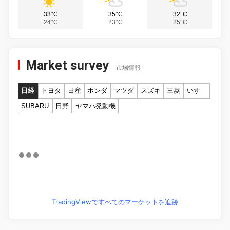
33°C
35°C
32°C
24°C
23°C
25°C
Market survey
市場情報
日経
トヨタ
日産
ホンダ
マツダ
スズキ
三菱
いすゞ
SUBARU
日野
ヤマハ発動機
TradingViewですべてのマーケットを追跡