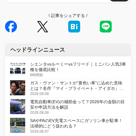
\
記事をシェアする
/
ヘッドラインニュース
シエンタvsルーミーvsフリード｜ミニバン人気3車
種を徹底比較！
8時間前
ガス・ヴァン・サントが“黄色い車”に込めた意味
とは？名作『マイ・プライベート・アイダホ』が
初のデジタルリマスター版で復活
2026.08.08
電気自動車(EV)の補助金って？2026年の金額の目
安や申請方法を解説
2026.08.08
SAやPAのEV充電スペースにガソリン車が駐車！
法律的にどう扱われる？
2026.08.07