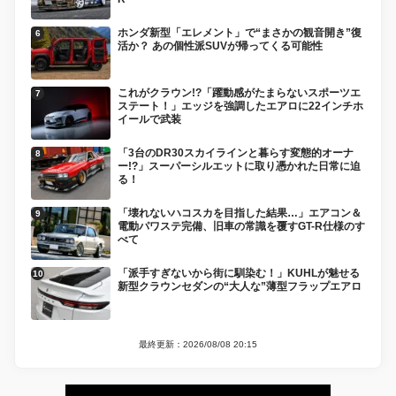
ホンダ新型「エレメント」で“まさかの観音開き”復
活か？ あの個性派SUVが帰ってくる可能性
これがクラウン!?「躍動感がたまらないスポーツエ
ステート！」エッジを強調したエアロに22インチホ
イールで武装
「3台のDR30スカイラインと暮らす変態的オーナ
ー!?」スーパーシルエットに取り憑かれた日常に迫
る！
「壊れないハコスカを目指した結果…」エアコン＆
電動パワステ完備、旧車の常識を覆すGT-R仕様のす
べて
「派手すぎないから街に馴染む！」KUHLが魅せる
新型クラウンセダンの“大人な”薄型フラップエアロ
最終更新：2026/08/08 20:15