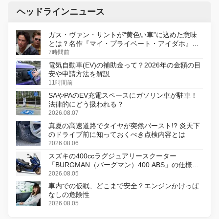
ヘッドラインニュース
ガス・ヴァン・サントが“黄色い車”に込めた意味
とは？名作『マイ・プライベート・アイダホ』が
初のデジタルリマスター版で復活
7時間前
電気自動車(EV)の補助金って？2026年の金額の目
安や申請方法を解説
11時間前
SAやPAのEV充電スペースにガソリン車が駐車！
法律的にどう扱われる？
2026.08.07
真夏の高速道路でタイヤが突然バースト!? 炎天下
のドライブ前に知っておくべき点検内容とは
2026.08.06
スズキの400ccラグジュアリースクーター
「BURGMAN（バーグマン）400 ABS」の仕様を
変更し、8月18日に発売
2026.08.05
車内での仮眠、どこまで安全？エンジンかけっぱ
なしの危険性
2026.08.05