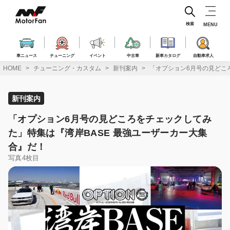
コ
ン
テ
検索
MENU
ン
ツ
へ
車ニュース
チューニング
イベント
中古車
新車カタログ
自動車求人
ス
HOME
チューニング・カスタム
新刊案内
「オプション6月号の見どこ
キ
ッ
プ
新刊案内
「オプション6月号の見どころをチェックしてみ
た」特集は『湾岸BASE 最強ユーザーカー大集
合』だ！
写真4枚目