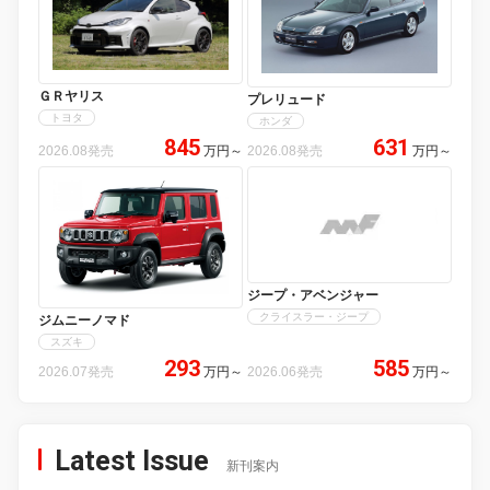
ＧＲヤリス
プレリュード
トヨタ
ホンダ
845
631
2026.08発売
万円
～
2026.08発売
万円
～
ジープ・アベンジャー
クライスラー・ジープ
ジムニーノマド
スズキ
293
585
2026.07発売
万円
～
2026.06発売
万円
～
Latest Issue
新刊案内