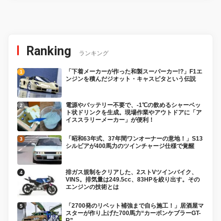
Ranking
ランキング
「下着メーカーが作った和製スーパーカー!?」F1エ
ンジンを積んだジオット・キャスピタという伝説
電源やバッテリー不要で、-1℃の飲めるシャーベッ
ト状ドリンクを生成。現場作業やアウトドアに「ア
イススラリーメーカー」が便利！
「昭和63年式、37年間ワンオーナーの意地！」S13
シルビアが400馬力のツインチャージ仕様で覚醒
排ガス規制をクリアした、2ストVツインバイク、
VINS。排気量は249.5cc、83HPを絞り出す。その
エンジンの技術とは
「2700発のリベット補強まで自ら施工！」居酒屋マ
スターが作り上げた700馬力“カーボンケブラーGT-
R”