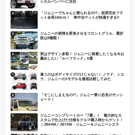
シカルバンパーに注目
「ジムニーでちゃんと寝られるの!?」前席完全フラ
ット全長184cm！ 車中泊マットが快適すぎる!!
ジムニーの表情を変身させるフロントグリル、選択
肢は8種類！
実はデザイン多彩！ ジムニーに装着したくなる今お
薦めしたい「ルーフラック」6選
違うのはボディサイズだけじゃない！ ノマド、シエ
ラ、ジムニーの3モデルを徹底比較してみた
「そこにしまえるの!?」ジムニー乗り必見のサンシ
ェード！
ジムニーコンプリートカー「7選」！ 魅力的なカ
スタムで仕上げた仕様をクルマ購入時からゲット！
｜JB64W／JB74W・ジムニー＆ジムニーシエラ