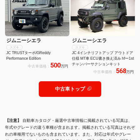
ジムニーシエラ
ジムニーシエラ
スズキ
スズキ
JC TRUSTターボ/GReddy
JC 4インチリフトアップ アウトドア
Performance Edition
仕様 MT車 ECU書き換え済み hfー1st
500
チャンバーサクションキット
中古車価格：
万円
568
中古車価格：
万円
中古車トップ
【注意】
自動車カタログ・厳選中古車情報に掲載されている写真は、
年式やグレードの違う車種が含まれます。掲載されている写真はそれぞ
れの車種用でないものも含まれています。また、対応は年式やグレー