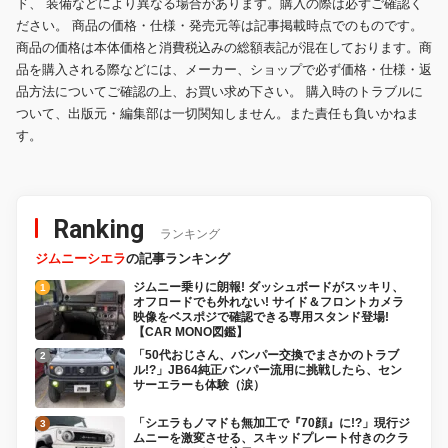
ド、 装備などにより異なる場合があります。購入の際は必ずご確認く
ださい。 商品の価格・仕様・発売元等は記事掲載時点でのものです。
商品の価格は本体価格と消費税込みの総額表記が混在しております。商
品を購入される際などには、メーカー、ショップで必ず価格・仕様・返
品方法についてご確認の上、お買い求め下さい。 購入時のトラブルに
ついて、出版元・編集部は一切関知しません。また責任も負いかねま
す。
Ranking
ランキング
ジムニーシエラ
の記事ランキング
ジムニー乗りに朗報! ダッシュボードがスッキリ、
オフロードでも外れない! サイド＆フロントカメラ
映像をベスポジで確認できる専用スタンド登場!
【CAR MONO図鑑】
「50代おじさん、バンパー交換でまさかのトラブ
ル!?」JB64純正バンパー流用に挑戦したら、セン
サーエラーも体験（涙）
「シエラもノマドも無加工で『70顔』に!?」現行ジ
ムニーを激変させる、スキッドプレート付きのクラ