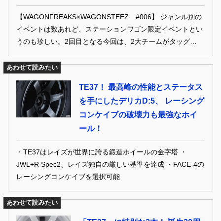
【WAGONFREAKS×WAGONSTEEZ #006】 ジャンル別の
イベントは数あれど、ステーションワゴン限定イベントとい
うのも珍しい。2回目となる今回は、2大チームがタッグを組
んで開催。北は北海道から南は宮崎まで200台以上のステー
ションワゴンが集まった。そんなビッグインベトで見つけた
あわせて読みたい
個性はオーナー達をピックアップ！
TE37！ 最高峰の性能とステータス
を手にしたデリカD:5、 レーシング
コンケイブの破壊力も最強なホイ
ール！
・TE37はレイズが世界に誇る鍛造ホイールの金字塔 ・
JWL+R Spec2、レイズ独自の厳しい基準を達成 ・FACE‐4の
レーシングコンケイブを選択可能
あわせて読みたい