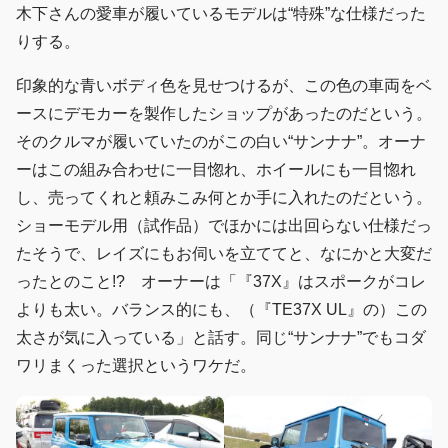
木下さんの愛車が履いているモデルは“特殊”な仕様だった
りする。
印象的な青いボディ色を見せつけるが、この色の車両をベ
ースにデモカーを製作したショップがあったのだという。
そのクルマが履いていたのがこの白い“サンナナ”。オーナ
ーはこの組み合わせに一目惚れ、ホイールにも一目惚れ
し、売ってくれと頼みこみ何とか手に入れたのだという。
ショーモデル用（試作品）でほかには出回らない仕様だっ
たそうで、レイズにもお伺いを立ててと、なにかと大変だ
ったとのこと!? オーナーは「『37X』はスポークがコレ
よりも太い。バランス的にも、（『TE37X UL』の）この
太さが気に入っている」と話す。同じ“サンナナ”でもコダ
ワリまくった選択というワケだ。