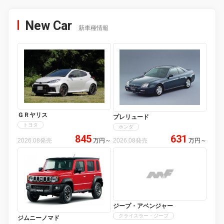
New Car
新車種情報
ＧＲヤリス
プレリュード
トヨタ
ホンダ
845
631
2026.08発売
万円
～
2026.08発売
万円
～
ジープ・アベンジャー
クライスラー・ジープ
ジムニーノマド