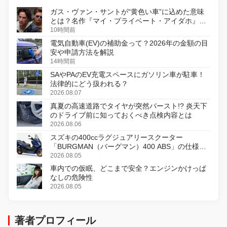
ガス・ヴァン・サントが“黄色い車”に込めた意味
とは？名作『マイ・プライベート・アイダホ』が
初のデジタルリマスター版で復活
10時間前
電気自動車(EV)の補助金って？2026年の金額の目
安や申請方法を解説
14時間前
SAやPAのEV充電スペースにガソリン車が駐車！
法律的にどう扱われる？
2026.08.07
真夏の高速道路でタイヤが突然バースト!? 炎天下
のドライブ前に知っておくべき点検内容とは
2026.08.06
スズキの400ccラグジュアリースクーター
「BURGMAN（バーグマン）400 ABS」の仕様を
変更し、8月18日に発売
2026.08.05
車内での仮眠、どこまで安全？エンジンかけっぱ
なしの危険性
2026.08.05
著者プロフィール