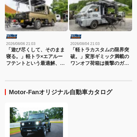
PIT京都
2026/08/06 21:03
2026/08/04 21:03
「遊び尽くして、そのまま
「軽トラカスタムの限界突
寝る。」軽トラ×エアルー
破。」変形ギミック満載の
フテントという最適解、見
ワンオフ荷箱は衝撃のガル
つけた!!
ウイング仕様!!
Motor-Fanオリジナル自動車カタログ