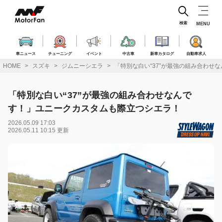
コ
ン
テ
検索
MENU
ン
ツ
へ
車ニュース
チューニング
イベント
中古車
新車カタログ
自動車求人
ス
HOME
スズキ
ジムニーシエラ
「特別な白い“37”が最強の組み合わせ
キ
ッ
プ
「特別な白い“37”が最強の組み合わせなんで
す！」ユニークカスタムも際立つシエラ！
2026.05.09 17:03
2026.05.11 10:15 更新