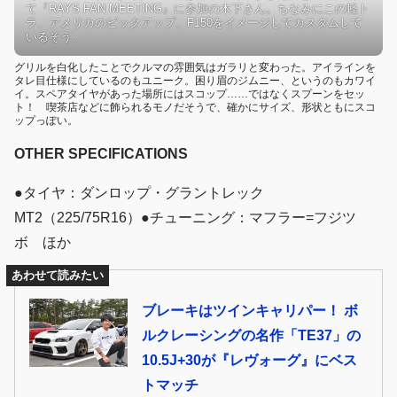
て『RAYS FAN MEETING』に参加の木下さん。ちなみにこの軽ト
ラ、アメリカのピックアップ、F150をイメージしてカスタムして
いるそう。
グリルを白化したことでクルマの雰囲気はガラリと変わった。アイラインを
タレ目仕様にしているのもユニーク。困り眉のジムニー、というのもカワイ
イ。スペアタイヤがあった場所にはスコップ……ではなくスプーンをセッ
ト！ 喫茶店などに飾られるモノだそうで、確かにサイズ、形状ともにスコ
ップっぽい。
OTHER SPECIFICATIONS
●タイヤ：ダンロップ・グラントレック
MT2（225/75R16）●チューニング：マフラー=フジツ
ボ ほか
あわせて読みたい
ブレーキはツインキャリパー！ ボ
ルクレーシングの名作「TE37」の
10.5J+30が『レヴォーグ』にベス
トマッチ