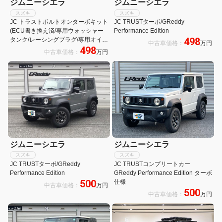
ジムニーシエラ
ジムニーシエラ
スズキ
スズキ
JC トラストボルトオンターボキット
JC TRUSTターボ/GReddy
(ECU書き換え済/専用ウォッシャー
Performance Edition
498
タンク/レーシングプラグ/専用オイル
中古車価格：
万円
498
パン)/LEDテール/HKS車高調サス/ア
中古車価格：
万円
ルパインナビ/ブーストメーター/18
インチAW
ジムニーシエラ
ジムニーシエラ
スズキ
スズキ
JC TRUSTターボ/GReddy
JC TRUSTコンプリートカー
Performance Edition
GReddy Performance Edition ターボ
500
仕様
中古車価格：
万円
500
中古車価格：
万円