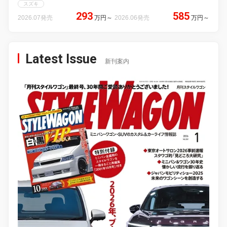
スズキ
293
585
2026.07発売
万円
～
2026.06発売
万円
～
Latest Issue
新刊案内