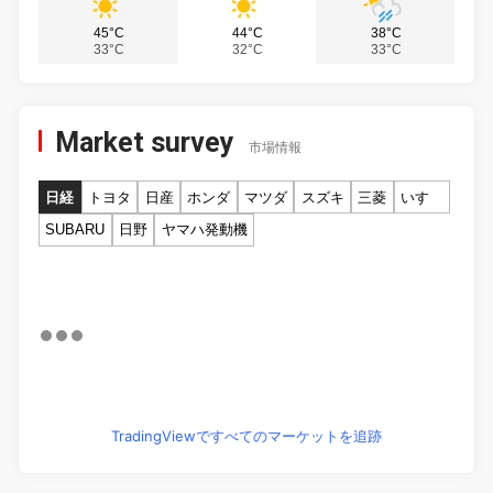
45°C
44°C
38°C
33°C
32°C
33°C
Market survey
市場情報
日経
トヨタ
日産
ホンダ
マツダ
スズキ
三菱
いすゞ
SUBARU
日野
ヤマハ発動機
TradingViewですべてのマーケットを追跡