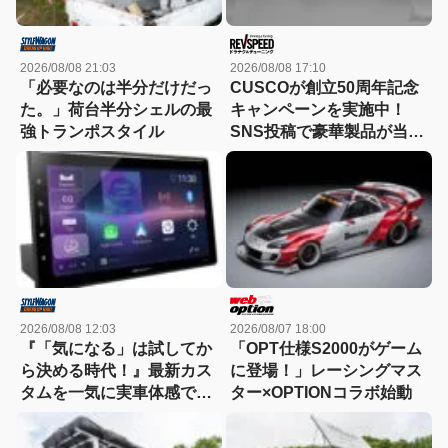
2026/08/08 21:03
2026/08/08 17:10
「必要なのは半分だけだっ
CUSCOが創立50周年記念
た。」荷台半分シェルの最
キャンペーンを実施中！
強トランポスタイル
SNS投稿で豪華製品が当た
る『CUSCOと走った記
憶』
2026/08/08 12:03
2026/08/07 18:00
『「気になる」は試してか
「OPT仕様S2000がゲーム
ら決める時代！』最新カス
に登場！」レーシングマス
タムを一気に実車体感でき
ター×OPTIONコラボ始動
る【BLITZ×carrozzeria】
9/5（土）・6（日）in A