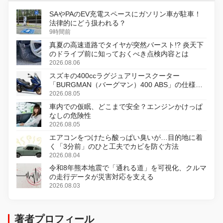
SAやPAのEV充電スペースにガソリン車が駐車！
法律的にどう扱われる？
9時間前
真夏の高速道路でタイヤが突然バースト!? 炎天下
のドライブ前に知っておくべき点検内容とは
2026.08.06
スズキの400ccラグジュアリースクーター
「BURGMAN（バーグマン）400 ABS」の仕様を
変更し、8月18日に発売
2026.08.05
車内での仮眠、どこまで安全？エンジンかけっぱ
なしの危険性
2026.08.05
エアコンをつけたら酸っぱい臭いが…目的地に着
く「3分前」のひと工夫でカビを防ぐ方法
2026.08.04
令和8年熊本地震で「通れる道」を可視化、クルマ
の走行データが災害対応を支える
2026.08.03
著者プロフィール