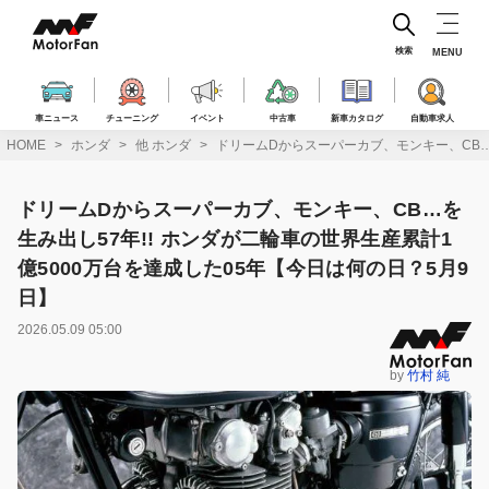
コ
ン
テ
検索
MENU
ン
ツ
へ
車ニュース
チューニング
イベント
中古車
新車カタログ
自動車求人
ス
HOME
ホンダ
他 ホンダ
ドリームDからスーパーカブ、モンキー、CB…を
キ
ッ
プ
ドリームDからスーパーカブ、モンキー、CB…を
生み出し57年!! ホンダが二輪車の世界生産累計1
億5000万台を達成した05年【今日は何の日？5月9
日】
2026.05.09 05:00
by
竹村 純