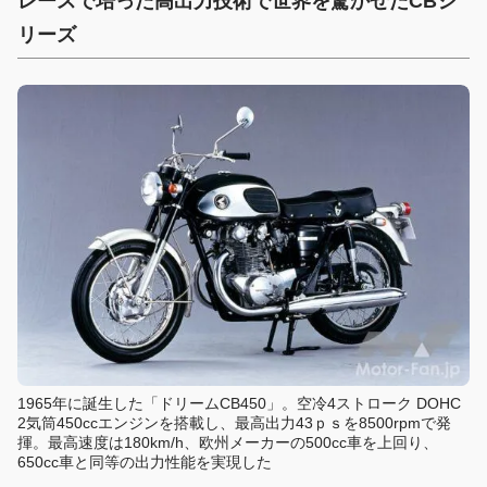
レースで培った高出力技術で世界を驚かせたCBシ
リーズ
1965年に誕生した「ドリームCB450」。空冷4ストローク DOHC
2気筒450ccエンジンを搭載し、最高出力43ｐｓを8500rpmで発
揮。最高速度は180km/h、欧州メーカーの500cc車を上回り、
650cc車と同等の出力性能を実現した