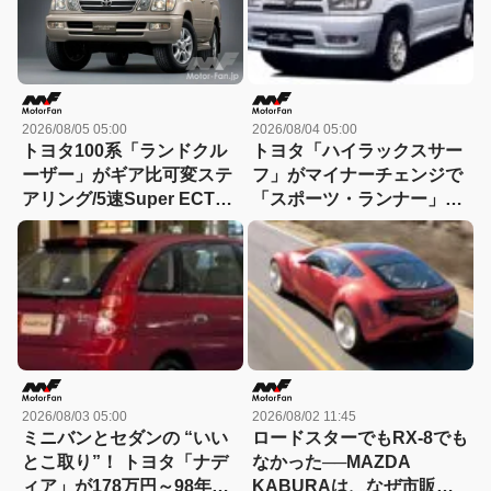
2026/08/05 05:00
2026/08/04 05:00
トヨタ100系「ランドクル
トヨタ「ハイラックスサー
ーザー」がギア比可変ステ
フ」がマイナーチェンジで
アリング/5速Super ECTを
「スポーツ・ランナー」を
採用し380万円～02年にマ
230万円で3代目に追加【今
イナーチェンジ！【今日は
日は何の日？8月4日】
何の日？8月5日】
2026/08/03 05:00
2026/08/02 11:45
ミニバンとセダンの “いい
ロードスターでもRX-8でも
とこ取り”！ トヨタ「ナデ
なかった──MAZDA
ィア」が178万円～98年に
KABURAは、なぜ市販さ