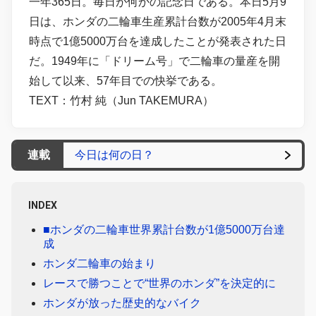
一年365日。毎日が何かの記念日である。本日5月9
日は、ホンダの二輪車生産累計台数が2005年4月末
時点で1億5000万台を達成したことが発表された日
だ。1949年に「ドリーム号」で二輪車の量産を開
始して以来、57年目での快挙である。
TEXT：竹村 純（Jun TAKEMURA）
連載
今日は何の日？
INDEX
■ホンダの二輪車世界累計台数が1億5000万台達
成
ホンダ二輪車の始まり
レースで勝つことで“世界のホンダ”を決定的に
ホンダが放った歴史的なバイク