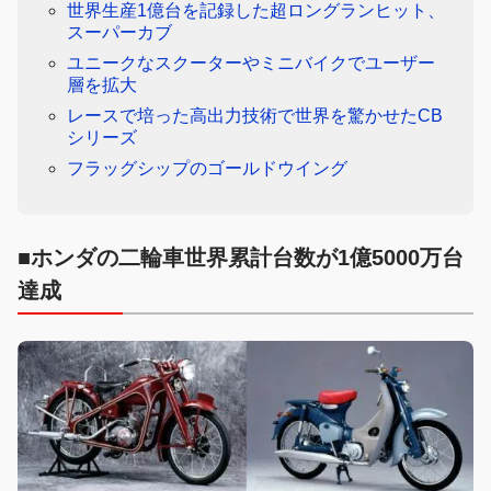
世界生産1億台を記録した超ロングランヒット、
スーパーカブ
ユニークなスクーターやミニバイクでユーザー
層を拡大
レースで培った高出力技術で世界を驚かせたCB
シリーズ
フラッグシップのゴールドウイング
■ホンダの二輪車世界累計台数が1億5000万台
達成