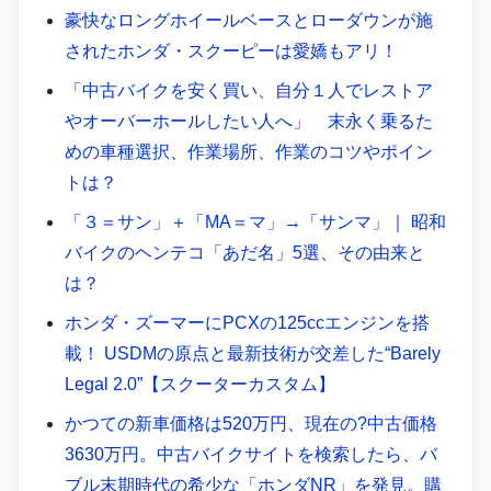
豪快なロングホイールベースとローダウンが施
されたホンダ・スクーピーは愛嬌もアリ！
「中古バイクを安く買い、自分１人でレストア
やオーバーホールしたい人へ」 末永く乗るた
めの車種選択、作業場所、作業のコツやポイン
トは？
「３＝サン」＋「MA＝マ」→「サンマ」｜ 昭和
バイクのヘンテコ「あだ名」5選、その由来と
は？
ホンダ・ズーマーにPCXの125ccエンジンを搭
載！ USDMの原点と最新技術が交差した“Barely
Legal 2.0”【スクーターカスタム】
かつての新車価格は520万円、現在の?中古価格
3630万円。中古バイクサイトを検索したら、バ
ブル末期時代の希少な「ホンダNR」を発見。購