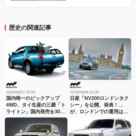
歴史の関連記事
2026/08/07 05:00
2026/08/06 05:00
国内唯一のピックアップ
日産「NV200ロンドンタク
4WD、タイ生産の三菱「ト
シー」を公開、発表！…
ライトン」国内発売を300
が、ロンドンでの運用は実
万台限定/294万円で06年に
現できず(涙)【今日は何の
先行予約スタート！【今日
日？8月6日】
は何の日？8月7日】