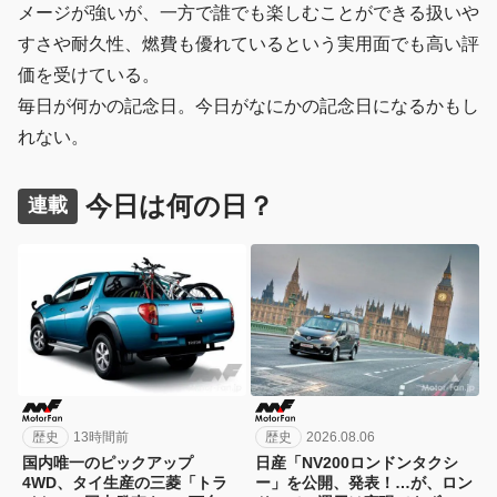
メージが強いが、一方で誰でも楽しむことができる扱いや
すさや耐久性、燃費も優れているという実用面でも高い評
価を受けている。
毎日が何かの記念日。今日がなにかの記念日になるかもし
れない。
今日は何の日？
連載
歴史
13時間前
歴史
2026.08.06
国内唯一のピックアップ
日産「NV200ロンドンタクシ
4WD、タイ生産の三菱「トラ
ー」を公開、発表！…が、ロン