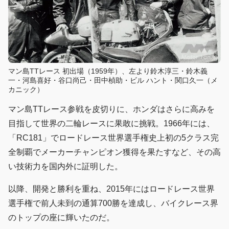
マン島TTレース 初出場（1959年）、左より鈴木淳三・鈴木義
一・河島喜好・谷口尚己・田中楨助・ビル ハント・関口久一（メ
カニック）
マン島TTレース参戦を皮切りに、ホンダはさらに高みを
目指して世界の二輪レースに果敢に挑戦。1966年には、
「RC181」でロードレース世界選手権史上初の5クラス完
全制覇でメーカーチャンピオン獲得を果たすなど、その高
い技術力を国内外に証明した。
以降、開発と勝利を重ね、2015年にはロードレース世界
選手権で前人未到の通算700勝を達成し、バイクレース界
のトップの座に輝いたのだ。