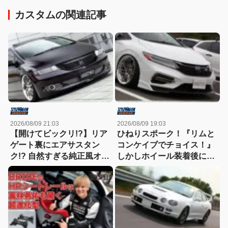
カスタムの関連記事
2026/08/09 21:03
2026/08/09 19:03
【開けてビックリ!?】リア
ひねりスポーク！『リムと
ゲート裏にエアサスタン
コンケイブでチョイス！』
ク!? 自然すぎる純正風オバ
しかしホイール装着後にリ
フェンとキャンディレッド
アアームを投入した結果、
の目元で魅せるRB1オデッ
ツラ具合があまくなってし
セイが凄すぎる！
まうという事態に！