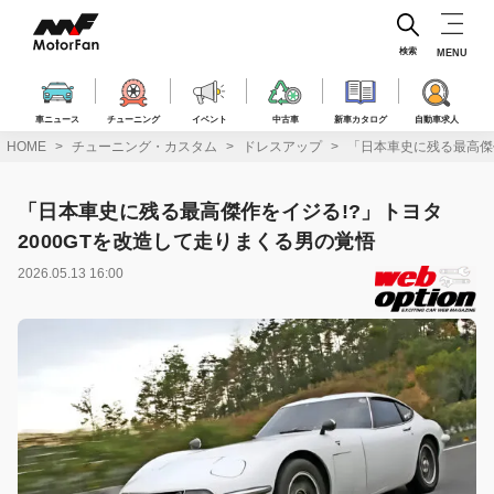
コ
ン
テ
検索
MENU
ン
ツ
へ
車ニュース
チューニング
イベント
中古車
新車カタログ
自動車求人
ス
HOME
チューニング・カスタム
ドレスアップ
「日本車史に残る最高傑作
キ
ッ
プ
「日本車史に残る最高傑作をイジる!?」トヨタ
2000GTを改造して走りまくる男の覚悟
2026.05.13 16:00