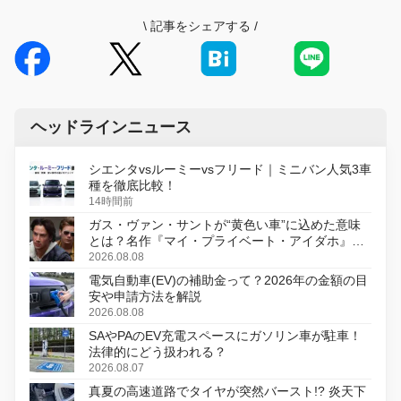
\
記事をシェアする
/
ヘッドラインニュース
シエンタvsルーミーvsフリード｜ミニバン人気3車
種を徹底比較！
14時間前
ガス・ヴァン・サントが“黄色い車”に込めた意味
とは？名作『マイ・プライベート・アイダホ』が
初のデジタルリマスター版で復活
2026.08.08
電気自動車(EV)の補助金って？2026年の金額の目
安や申請方法を解説
2026.08.08
SAやPAのEV充電スペースにガソリン車が駐車！
法律的にどう扱われる？
2026.08.07
真夏の高速道路でタイヤが突然バースト!? 炎天下