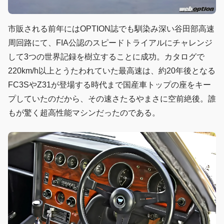
市販される前年にはOPTION誌でも馴染み深い谷田部高速
周回路にて、FIA公認のスピードトライアルにチャレンジ
して3つの世界記録を樹立することに成功。カタログで
220km/h以上とうたわれていた最高速は、約20年後となる
FC3SやZ31が登場する時代まで国産車トップの座をキー
プしていたのだから、その速さたるやまさに空前絶後。誰
もが驚く超高性能マシンだったのである。