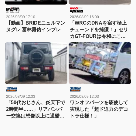
2026/08/09 17:10
2026/08/09 16:00
【動画】BRIDEニュルマン
「WRCのDNAを宿す極上
ヌグレ 冨林勇佑インプレ
チューンドを捕獲！」セリ
カGT-FOURは令和にこそ
刺さる逸材だ
2026/08/09 12:33
2026/08/09 12:03
「50代おじさん、炎天下で
ワンオフパーツを駆使して
2時間半……」リアバンパ
実現した「超ド迫力のデコ
ー交換は想像以上に過酷だ
トラ仕様！」
った