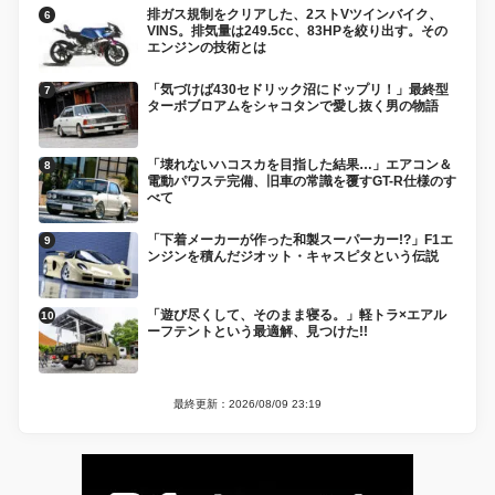
排ガス規制をクリアした、2ストVツインバイク、
VINS。排気量は249.5cc、83HPを絞り出す。その
エンジンの技術とは
「気づけば430セドリック沼にドップリ！」最終型
ターボブロアムをシャコタンで愛し抜く男の物語
「壊れないハコスカを目指した結果…」エアコン＆
電動パワステ完備、旧車の常識を覆すGT-R仕様のす
べて
「下着メーカーが作った和製スーパーカー!?」F1エ
ンジンを積んだジオット・キャスピタという伝説
「遊び尽くして、そのまま寝る。」軽トラ×エアル
ーフテントという最適解、見つけた!!
最終更新：2026/08/09 23:19