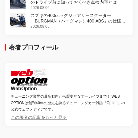
のドライブ前に知っておくべき点検内容とは
2026.08.06
スズキの400ccラグジュアリースクーター
「BURGMAN（バーグマン）400 ABS」の仕様を
変更し、8月18日に発売
2026.08.05
著者プロフィール
WebOption
チューニング業界の最新動向から歴史的なアーカイブまで！ WEB
OPTIONは創刊40年の歴史を誇るチューニングカー雑誌『Option』の
公式ウェブメディアです。
この著者の記事をもっと見る