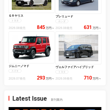
ＧＲヤリス
プレリュード
トヨタ
ホンダ
845
631
2026.08発売
万円
～
2026.08発売
万円
～
ジムニーノマド
ヴェルファイアハイブリッド
スズキ
トヨタ
293
710
2026.07発売
万円
～
2026.06発売
万円
～
Latest Issue
新刊案内