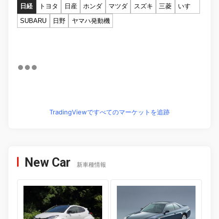
日経
トヨタ
日産
ホンダ
マツダ
スズキ
三菱
いすゞ
SUBARU
日野
ヤマハ発動機
TradingViewですべてのマーケットを追跡
New Car
新車種情報