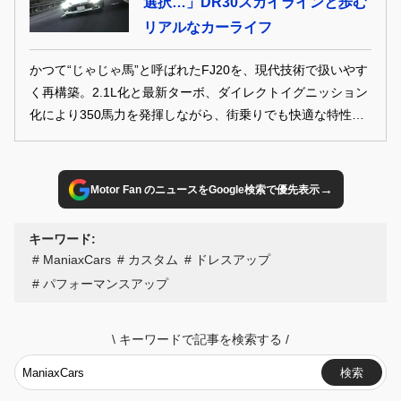
選択…」DR30スカイラインと歩む
リアルなカーライフ
かつて“じゃじゃ馬”と呼ばれたFJ20を、現代技術で扱いやす
く再構築。2.1L化と最新ターボ、ダイレクトイグニッション
化により350馬力を発揮しながら、街乗りでも快適な特性を
実現。速さだけでなく質を追求した、大人のためのDR30
だ。
→
Motor Fan のニュースをGoogle検索で優先表示
キーワード:
ManiaxCars
カスタム
ドレスアップ
パフォーマンスアップ
\
キーワードで記事を検索する
/
検索