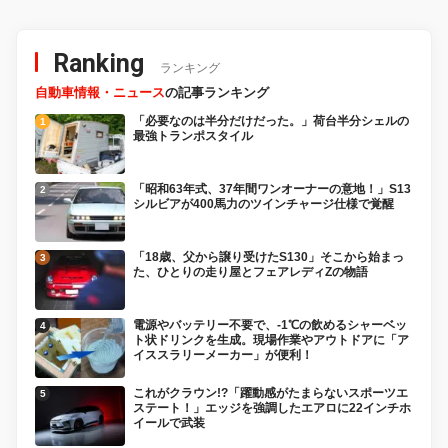
Ranking
ランキング
自動車情報・ニュース
の記事ランキング
「必要なのは半分だけだった。」荷台半分シェルの
最強トランポスタイル
「昭和63年式、37年間ワンオーナーの意地！」S13
シルビアが400馬力のツインチャージ仕様で覚醒
「18歳、父から譲り受けたS130」そこから始まっ
た、ひとりの走り屋とフェアレディZの物語
電源やバッテリー不要で、-1℃の飲めるシャーベッ
ト状ドリンクを生成。現場作業やアウトドアに「ア
イススラリーメーカー」が便利！
これがクラウン!?「躍動感がたまらないスポーツエ
ステート！」エッジを強調したエアロに22インチホ
イールで武装