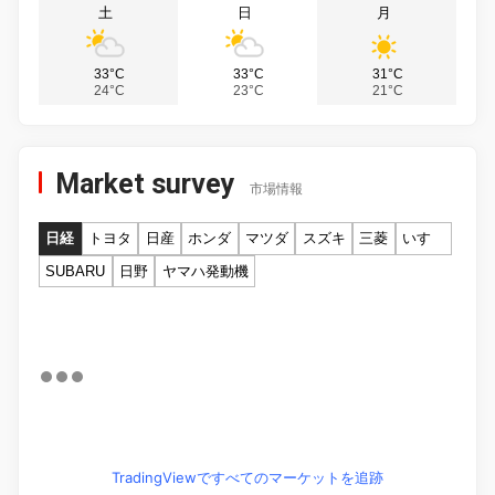
土
日
月
33°C
33°C
31°C
24°C
23°C
21°C
Market survey
市場情報
日経
トヨタ
日産
ホンダ
マツダ
スズキ
三菱
いすゞ
SUBARU
日野
ヤマハ発動機
TradingViewですべてのマーケットを追跡