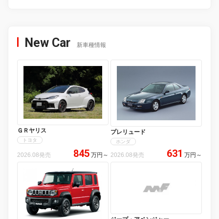
New Car
新車種情報
ＧＲヤリス
プレリュード
トヨタ
ホンダ
845
631
2026.08発売
万円
～
2026.08発売
万円
～