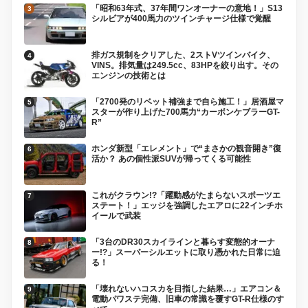
「昭和63年式、37年間ワンオーナーの意地！」S13
シルビアが400馬力のツインチャージ仕様で覚醒
排ガス規制をクリアした、2ストVツインバイク、
VINS。排気量は249.5cc、83HPを絞り出す。その
エンジンの技術とは
「2700発のリベット補強まで自ら施工！」居酒屋マ
スターが作り上げた700馬力“カーボンケブラーGT-
R”
ホンダ新型「エレメント」で“まさかの観音開き”復
活か？ あの個性派SUVが帰ってくる可能性
これがクラウン!?「躍動感がたまらないスポーツエ
ステート！」エッジを強調したエアロに22インチホ
イールで武装
「3台のDR30スカイラインと暮らす変態的オーナ
ー!?」スーパーシルエットに取り憑かれた日常に迫
る！
「壊れないハコスカを目指した結果…」エアコン＆
電動パワステ完備、旧車の常識を覆すGT-R仕様のす