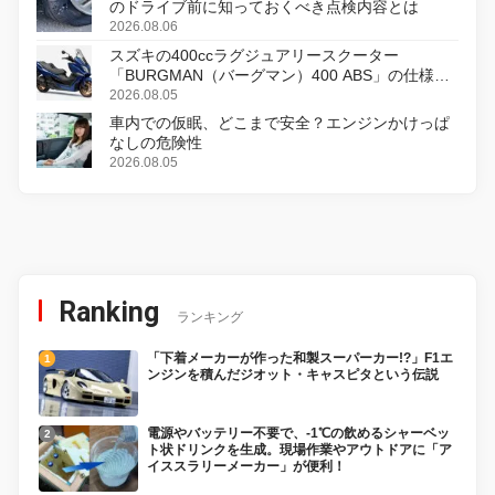
のドライブ前に知っておくべき点検内容とは
2026.08.06
スズキの400ccラグジュアリースクーター
「BURGMAN（バーグマン）400 ABS」の仕様を
変更し、8月18日に発売
2026.08.05
車内での仮眠、どこまで安全？エンジンかけっぱ
なしの危険性
2026.08.05
Ranking
ランキング
「下着メーカーが作った和製スーパーカー!?」F1エ
ンジンを積んだジオット・キャスピタという伝説
電源やバッテリー不要で、-1℃の飲めるシャーベッ
ト状ドリンクを生成。現場作業やアウトドアに「ア
イススラリーメーカー」が便利！