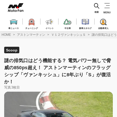
コ
ン
テ
検索
MENU
ン
ツ
へ
車ニュース
チューニング
イベント
中古車
新車カタログ
自動車求人
ス
HOME
アストンマーティン
Ｖ１２ヴァンキッシュＳ
謎の排気口はどう
キ
ッ
プ
Scoop
謎の排気口はどう機能する？ 電気パワー無しで脅
威の850ps超え！ アストンマーティンのフラッグ
シップ「ヴァンキッシュ」に8年ぶり「S」が復活
か！
写真3枚目