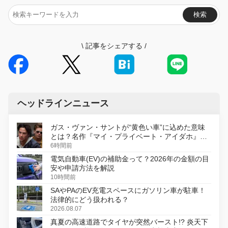
検索
\
記事をシェアする
/
ヘッドラインニュース
ガス・ヴァン・サントが“黄色い車”に込めた意味
とは？名作『マイ・プライベート・アイダホ』が
初のデジタルリマスター版で復活
6時間前
電気自動車(EV)の補助金って？2026年の金額の目
安や申請方法を解説
10時間前
SAやPAのEV充電スペースにガソリン車が駐車！
法律的にどう扱われる？
2026.08.07
真夏の高速道路でタイヤが突然バースト!? 炎天下