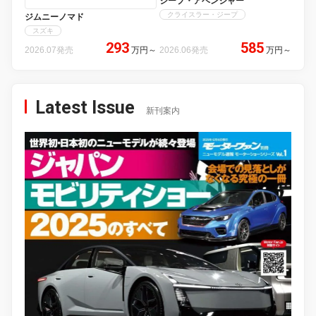
ジープ・アベンジャー
クライスラー・ジープ
ジムニーノマド
スズキ
293
585
2026.07発売
万円
～
2026.06発売
万円
～
Latest Issue
新刊案内