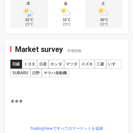
木
金
土
32°C
32°C
30°C
23°C
23°C
23°C
Market survey
市場情報
日経
トヨタ
日産
ホンダ
マツダ
スズキ
三菱
いすゞ
SUBARU
日野
ヤマハ発動機
TradingViewですべてのマーケットを追跡