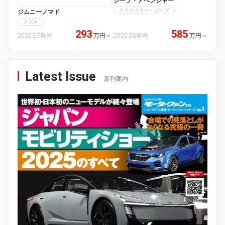
ジープ・アベンジャー
クライスラー・ジープ
ジムニーノマド
スズキ
293
585
2026.07発売
万円
～
2026.06発売
万円
～
Latest Issue
新刊案内