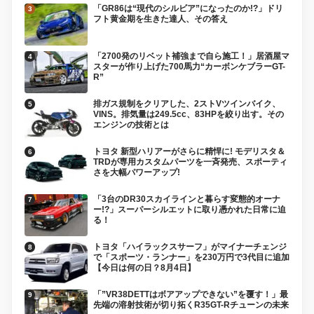
「GR86は“現代のシルビア”になったのか!?」ドリ
フト黄金期を生きた達人、その答え
「2700発のリベット補強まで自ら施工！」居酒屋マ
スターが作り上げた700馬力“カーボンケブラーGT-
R”
排ガス規制をクリアした、2ストVツインバイク、
VINS。排気量は249.5cc、83HPを絞り出す。その
エンジンの技術とは
トヨタ 新型ハリアーがさらに精悍に! モデリスタ＆
TRDが専用カスタムパーツを一斉発売、スポーティ
さを大幅パワーアップ!
「3台のDR30スカイラインと暮らす変態的オーナ
ー!?」スーパーシルエットに取り憑かれた日常に迫
る！
トヨタ「ハイラックスサーフ」がマイナーチェンジ
で「スポーツ・ランナー」を230万円で3代目に追加
【今日は何の日？8月4日】
「”VR38DETTはボアアップできない”を覆す！」最
先端の溶射技術が切り拓くR35GT-Rチューンの未来