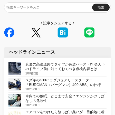
検索
\
記事をシェアする
/
ヘッドラインニュース
真夏の高速道路でタイヤが突然バースト!? 炎天下
のドライブ前に知っておくべき点検内容とは
20時間前
スズキの400ccラグジュアリースクーター
「BURGMAN（バーグマン）400 ABS」の仕様を
変更し、8月18日に発売
2026.08.05
車内での仮眠、どこまで安全？エンジンかけっぱ
なしの危険性
2026.08.05
エアコンをつけたら酸っぱい臭いが…目的地に着