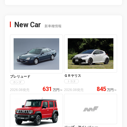
New Car
新車種情報
ＧＲヤリス
プレリュード
トヨタ
ホンダ
631
845
2026.08発売
万円
～
2026.08発売
万円
～