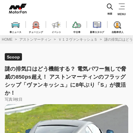
コ
ン
テ
検索
MENU
ン
ツ
へ
車ニュース
チューニング
イベント
中古車
新車カタログ
自動車求人
ス
HOME
アストンマーティン
Ｖ１２ヴァンキッシュＳ
謎の排気口はどう
キ
ッ
プ
Scoop
謎の排気口はどう機能する？ 電気パワー無しで脅
威の850ps超え！ アストンマーティンのフラッグ
シップ「ヴァンキッシュ」に8年ぶり「S」が復活
か！
写真9枚目