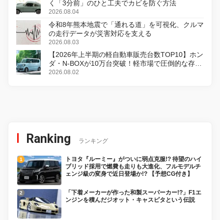
く「3分前」のひと工夫でカビを防ぐ方法
2026.08.04
令和8年熊本地震で「通れる道」を可視化、クルマ
の走行データが災害対応を支える
2026.08.03
【2026年上半期の軽自動車販売台数TOP10】ホン
ダ・N-BOXが10万台突破！軽市場で圧倒的な存在
感
2026.08.02
Ranking
ランキング
トヨタ『ルーミー』がついに弱点克服!? 待望のハイ
ブリッド採用で燃費も走りも大進化、フルモデルチ
ェンジ級の変身で近日登場か!? 【予想CG付き】
「下着メーカーが作った和製スーパーカー!?」F1エ
ンジンを積んだジオット・キャスピタという伝説