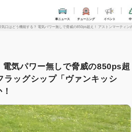
車ニュース
チューニング
イベント
中
排気口はどう機能する？ 電気パワー無しで脅威の850ps超え！ アストンマーティ
電気パワー無しで脅威の850ps超
フラッグシップ「ヴァンキッシ
か！