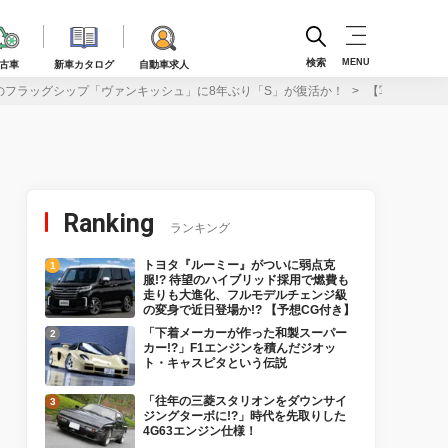
検索
MENU
古車
新車カタログ
自動車求人
ンのフラッグシップ「ヴァンキッシュ」に8年ぶり「S」が復活か！
【写真・4枚目
Ranking
ランキング
トヨタ『ルーミー』がついに弱点克
服!? 待望のハイブリッド採用で燃費も
走りも大進化、フルモデルチェンジ級
の変身で近日登場か!? 【予想CG付き】
「下着メーカーが作った和製スーパー
カー!?」F1エンジンを積んだジオッ
ト・キャスピタという伝説
「往年の三菱スタリオンをダウンサイ
ジングターボに!?」時代を先取りした
4G63エンジン仕様！