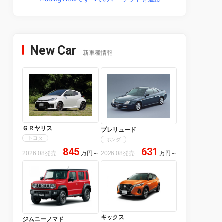
New Car
新車種情報
ＧＲヤリス
プレリュード
トヨタ
ホンダ
845
631
2026.08発売
万円
～
2026.08発売
万円
～
キックス
ジムニーノマド