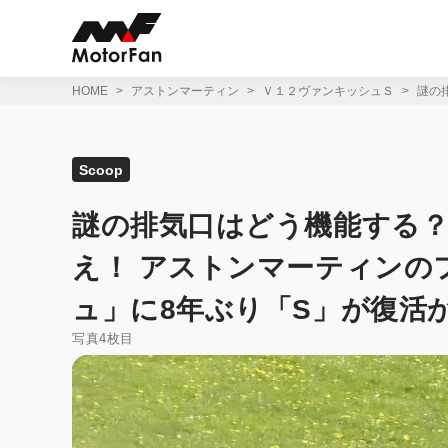
コ
ン
テ
ン
ツ
HOME
アストンマーティン
Ｖ１２ヴァンキッシュＳ
謎の
へ
ス
キ
ッ
Scoop
プ
謎の排気口はどう機能する？ 
え！ アストンマーティンの
ュ」に8年ぶり「S」が復活
写真4枚目