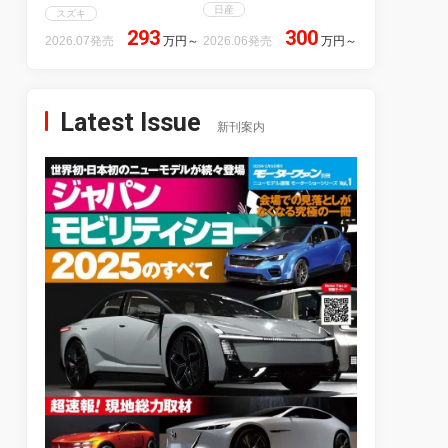
日産
スズキ
293
300
2026.07発売
万円
～
2026.06発売
万円
～
Latest Issue
新刊案内