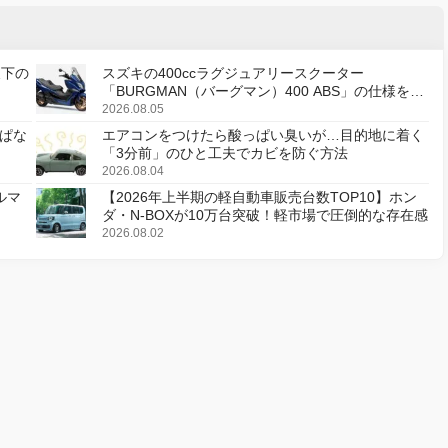
天下の
スズキの400ccラグジュアリースクーター
「BURGMAN（バーグマン）400 ABS」の仕様を変
更し、8月18日に発売
2026.08.05
ぱな
エアコンをつけたら酸っぱい臭いが…目的地に着く
「3分前」のひと工夫でカビを防ぐ方法
2026.08.04
ルマ
【2026年上半期の軽自動車販売台数TOP10】ホン
ダ・N-BOXが10万台突破！軽市場で圧倒的な存在感
2026.08.02