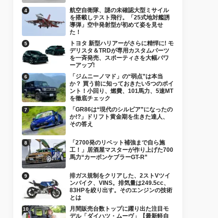
航空自衛隊、謎の未確認大型ミサイル
を搭載しテスト飛行。「25式地対艦誘
導弾」空中発射型が初めて姿を見せ
た！
トヨタ 新型ハリアーがさらに精悍に! モ
デリスタ＆TRDが専用カスタムパーツ
を一斉発売、スポーティさを大幅パワ
ーアップ!
「ジムニーノマド」の“弱点”は本当
か？ 買う前に知っておきたい5つのポイ
ント！小回り、燃費、101馬力、5速MT
を徹底チェック
「GR86は“現代のシルビア”になったの
か!?」ドリフト黄金期を生きた達人、
その答え
「2700発のリベット補強まで自ら施
工！」居酒屋マスターが作り上げた700
馬力“カーボンケブラーGT-R”
排ガス規制をクリアした、2ストVツイ
ンバイク、VINS。排気量は249.5cc、
83HPを絞り出す。そのエンジンの技術
とは
月間販売台数トップに躍り出た注目モ
デル「ダイハツ・ムーヴ」【最新軽自