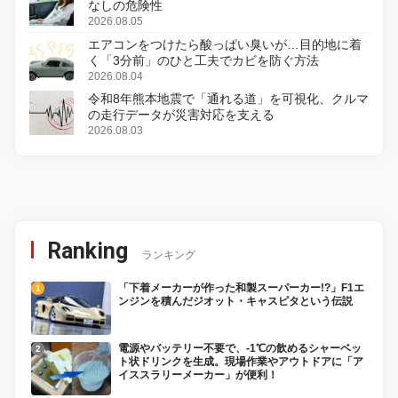
なしの危険性
2026.08.05
エアコンをつけたら酸っぱい臭いが…目的地に着
く「3分前」のひと工夫でカビを防ぐ方法
2026.08.04
令和8年熊本地震で「通れる道」を可視化、クルマ
の走行データが災害対応を支える
2026.08.03
Ranking
ランキング
「下着メーカーが作った和製スーパーカー!?」F1エ
ンジンを積んだジオット・キャスピタという伝説
電源やバッテリー不要で、-1℃の飲めるシャーベッ
ト状ドリンクを生成。現場作業やアウトドアに「ア
イススラリーメーカー」が便利！