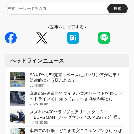
検索
\
記事をシェアする
/
ヘッドラインニュース
SAやPAのEV充電スペースにガソリン車が駐車！
法律的にどう扱われる？
22時間前
真夏の高速道路でタイヤが突然バースト!? 炎天下
のドライブ前に知っておくべき点検内容とは
2026.08.06
スズキの400ccラグジュアリースクーター
「BURGMAN（バーグマン）400 ABS」の仕様を
変更し、8月18日に発売
2026.08.05
車内での仮眠、どこまで安全？エンジンかけっぱ