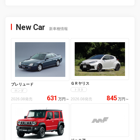
New Car
新車種情報
ＧＲヤリス
プレリュード
トヨタ
ホンダ
631
845
2026.08発売
万円
～
2026.08発売
万円
～