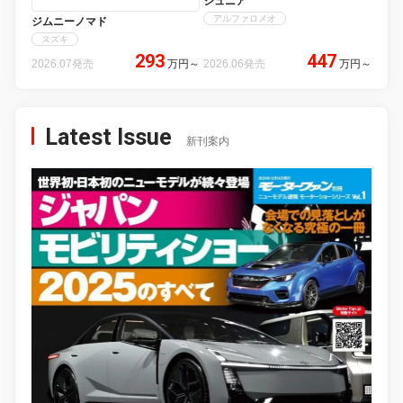
ジュニア
アルファロメオ
ジムニーノマド
スズキ
293
447
2026.07発売
万円
～
2026.06発売
万円
～
Latest Issue
新刊案内