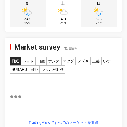
金
土
日
33°C
32°C
32°C
25°C
24°C
24°C
Market survey
市場情報
日経
トヨタ
日産
ホンダ
マツダ
スズキ
三菱
いすゞ
SUBARU
日野
ヤマハ発動機
TradingViewですべてのマーケットを追跡