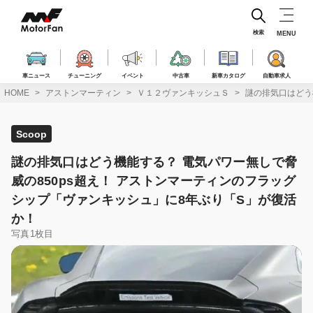
コ
ン
テ
検索
MENU
ン
ツ
へ
車ニュース
チューニング
イベント
中古車
新車カタログ
自動車求人
ス
HOME
アストンマーティン
Ｖ１２ヴァンキッシュＳ
謎の排気口はどう
キ
ッ
プ
Scoop
謎の排気口はどう機能する？ 電気パワー無しで脅
威の850ps超え！ アストンマーティンのフラッグ
シップ「ヴァンキッシュ」に8年ぶり「S」が復活
か！
写真1枚目