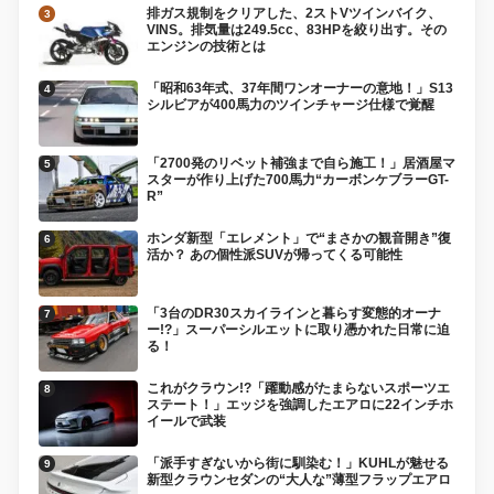
排ガス規制をクリアした、2ストVツインバイク、
VINS。排気量は249.5cc、83HPを絞り出す。その
エンジンの技術とは
「昭和63年式、37年間ワンオーナーの意地！」S13
シルビアが400馬力のツインチャージ仕様で覚醒
「2700発のリベット補強まで自ら施工！」居酒屋マ
スターが作り上げた700馬力“カーボンケブラーGT-
R”
ホンダ新型「エレメント」で“まさかの観音開き”復
活か？ あの個性派SUVが帰ってくる可能性
「3台のDR30スカイラインと暮らす変態的オーナ
ー!?」スーパーシルエットに取り憑かれた日常に迫
る！
これがクラウン!?「躍動感がたまらないスポーツエ
ステート！」エッジを強調したエアロに22インチホ
イールで武装
「派手すぎないから街に馴染む！」KUHLが魅せる
新型クラウンセダンの“大人な”薄型フラップエアロ