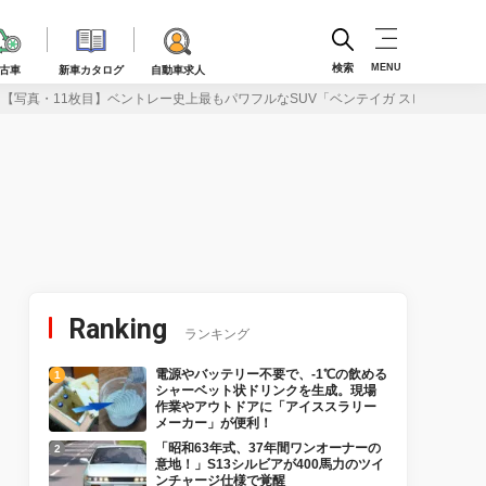
検索
MENU
古車
新車カタログ
自動車求人
【写真・11枚目】ベントレー史上最もパワフルなSUV「ベンテイガ スピード」改
Ranking
ランキング
電源やバッテリー不要で、-1℃の飲める
シャーベット状ドリンクを生成。現場
作業やアウトドアに「アイススラリー
メーカー」が便利！
「昭和63年式、37年間ワンオーナーの
意地！」S13シルビアが400馬力のツイ
ンチャージ仕様で覚醒