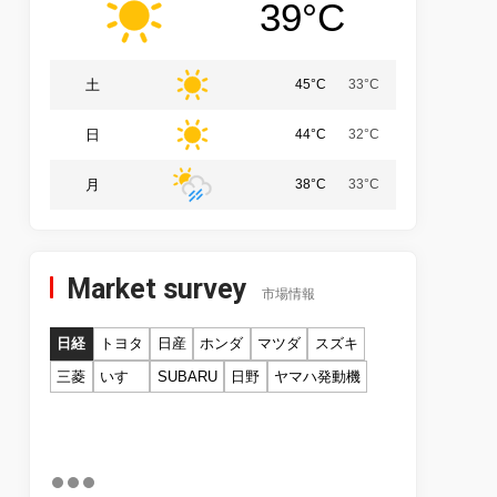
39°C
土
45°C
33°C
日
44°C
32°C
月
38°C
33°C
Market survey
市場情報
日経
トヨタ
日産
ホンダ
マツダ
スズキ
三菱
いすゞ
SUBARU
日野
ヤマハ発動機