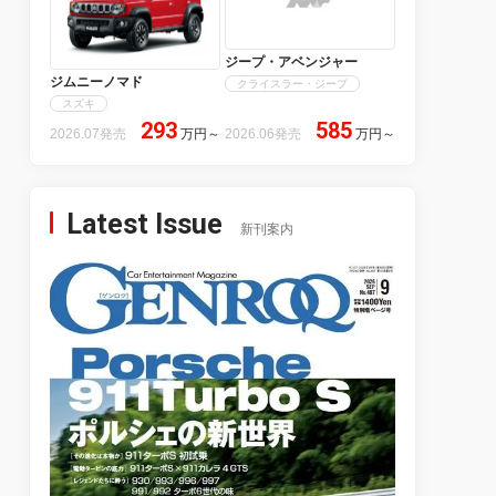
ジープ・アベンジャー
ジムニーノマド
クライスラー・ジープ
スズキ
293
585
2026.07発売
万円
～
2026.06発売
万円
～
Latest Issue
新刊案内