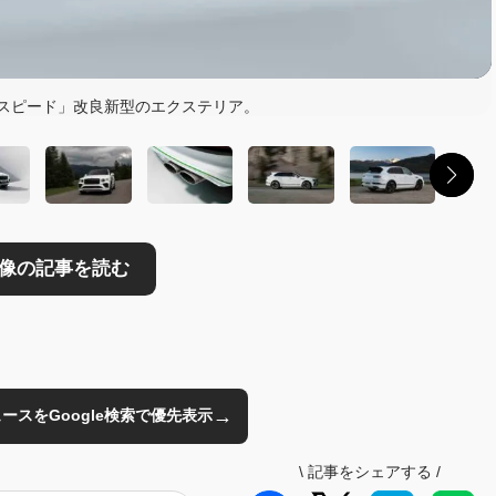
読む
 スピード」改良新型のエクステリア。
→
のニュースをGoogle検索で優先表示
\
記事をシェアする
/