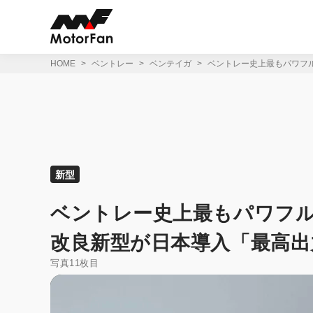
コ
ン
テ
ン
ツ
HOME
ベントレー
ベンテイガ
ベントレー史上最もパワフル
へ
ス
キ
ッ
プ
新型
ベントレー史上最もパワフル
改良新型が日本導入「最高出
写真11枚目