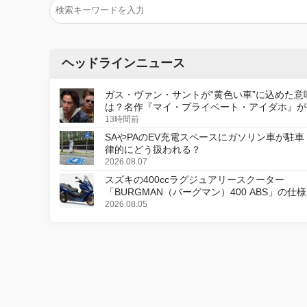
ヘッドラインニュース
ガス・ヴァン・サントが“黄色い車”に込めた意
は？名作『マイ・プライベート・アイダホ』が
デジタルリマスター版で復活
13時間前
SAやPAのEV充電スペースにガソリン車が駐車
律的にどう扱われる？
2026.08.07
スズキの400ccラグジュアリースクーター
「BURGMAN（バーグマン）400 ABS」の仕
更し、8月18日に発売
2026.08.05