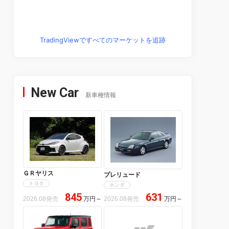
TradingViewですべてのマーケットを追跡
New Car
新車種情報
ＧＲヤリス
プレリュード
トヨタ
ホンダ
845
631
2026.08発売
万円
～
2026.08発売
万円
～