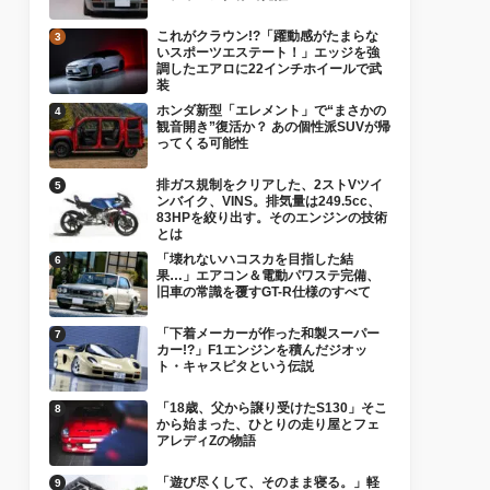
これがクラウン!?「躍動感がたまらな
いスポーツエステート！」エッジを強
調したエアロに22インチホイールで武
装
ホンダ新型「エレメント」で“まさかの
観音開き”復活か？ あの個性派SUVが帰
ってくる可能性
排ガス規制をクリアした、2ストVツイ
ンバイク、VINS。排気量は249.5cc、
83HPを絞り出す。そのエンジンの技術
とは
「壊れないハコスカを目指した結
果…」エアコン＆電動パワステ完備、
旧車の常識を覆すGT-R仕様のすべて
「下着メーカーが作った和製スーパー
カー!?」F1エンジンを積んだジオッ
ト・キャスピタという伝説
「18歳、父から譲り受けたS130」そこ
から始まった、ひとりの走り屋とフェ
アレディZの物語
「遊び尽くして、そのまま寝る。」軽