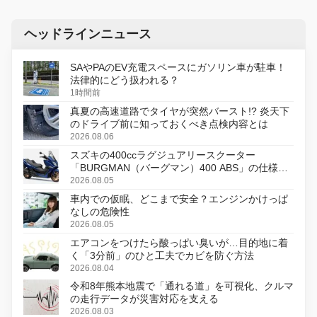
ヘッドラインニュース
SAやPAのEV充電スペースにガソリン車が駐車！
法律的にどう扱われる？
1時間前
真夏の高速道路でタイヤが突然バースト!? 炎天下
のドライブ前に知っておくべき点検内容とは
2026.08.06
スズキの400ccラグジュアリースクーター
「BURGMAN（バーグマン）400 ABS」の仕様を
変更し、8月18日に発売
2026.08.05
車内での仮眠、どこまで安全？エンジンかけっぱ
なしの危険性
2026.08.05
エアコンをつけたら酸っぱい臭いが…目的地に着
く「3分前」のひと工夫でカビを防ぐ方法
2026.08.04
令和8年熊本地震で「通れる道」を可視化、クルマ
の走行データが災害対応を支える
2026.08.03