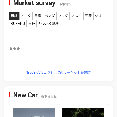
Market survey
市場情報
日経
トヨタ
日産
ホンダ
マツダ
スズキ
三菱
いすゞ
SUBARU
日野
ヤマハ発動機
TradingViewですべてのマーケットを追跡
New Car
新車種情報