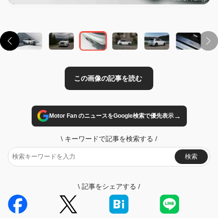
→
Motor Fan のニュースをGoogle検索で優先表示
\
キーワードで記事を検索する
/
検索
\
記事をシェアする
/