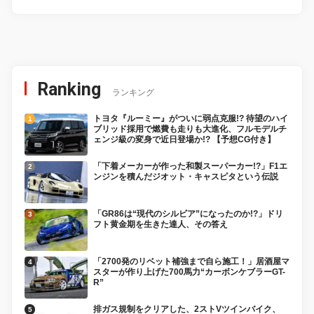
Ranking
ランキング
トヨタ『ルーミー』がついに弱点克服!? 待望のハイ
ブリッド採用で燃費も走りも大進化、フルモデルチ
ェンジ級の変身で近日登場か!? 【予想CG付き】
「下着メーカーが作った和製スーパーカー!?」F1エ
ンジンを積んだジオット・キャスピタという伝説
「GR86は“現代のシルビア”になったのか!?」ドリ
フト黄金期を生きた達人、その答え
「2700発のリベット補強まで自ら施工！」居酒屋マ
スターが作り上げた700馬力“カーボンケブラーGT-
R”
排ガス規制をクリアした、2ストVツインバイク、