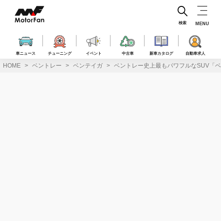
コ
ン
テ
検索
MENU
ン
ツ
へ
車ニュース
チューニング
イベント
中古車
新車カタログ
自動車求人
ス
HOME
ベントレー
ベンテイガ
ベントレー史上最もパワフルなSUV「ベ
キ
ッ
プ