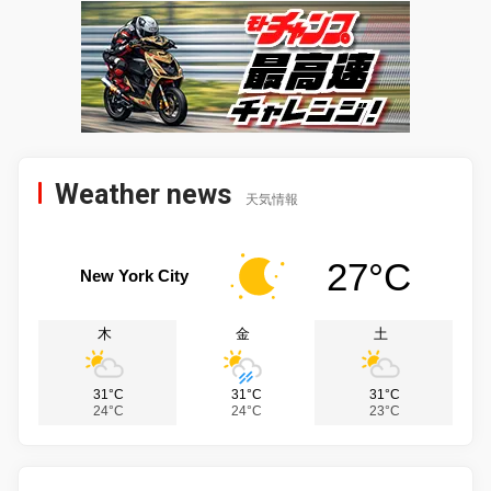
Weather news
天気情報
27°C
New York City
木
金
土
31°C
31°C
31°C
24°C
24°C
23°C