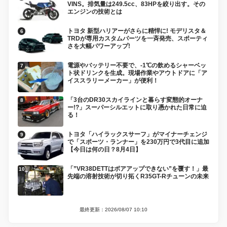
VINS。排気量は249.5cc、83HPを絞り出す。その
エンジンの技術とは
トヨタ 新型ハリアーがさらに精悍に! モデリスタ＆
TRDが専用カスタムパーツを一斉発売、スポーティ
さを大幅パワーアップ!
電源やバッテリー不要で、-1℃の飲めるシャーベッ
ト状ドリンクを生成。現場作業やアウトドアに「ア
イススラリーメーカー」が便利！
「3台のDR30スカイラインと暮らす変態的オーナ
ー!?」スーパーシルエットに取り憑かれた日常に迫
る！
トヨタ「ハイラックスサーフ」がマイナーチェンジ
で「スポーツ・ランナー」を230万円で3代目に追加
【今日は何の日？8月4日】
「”VR38DETTはボアアップできない”を覆す！」最
先端の溶射技術が切り拓くR35GT-Rチューンの未来
最終更新：2026/08/07 10:10