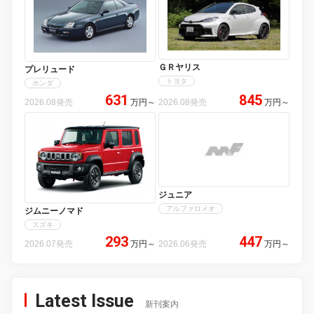
ＧＲヤリス
プレリュード
トヨタ
ホンダ
631
845
2026.08発売
万円
～
2026.08発売
万円
～
ジュニア
アルファロメオ
ジムニーノマド
スズキ
293
447
2026.07発売
万円
～
2026.06発売
万円
～
Latest Issue
新刊案内