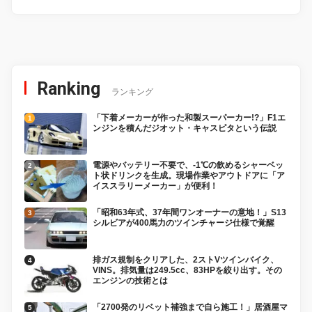
Ranking
ランキング
「下着メーカーが作った和製スーパーカー!?」F1エ
ンジンを積んだジオット・キャスピタという伝説
電源やバッテリー不要で、-1℃の飲めるシャーベッ
ト状ドリンクを生成。現場作業やアウトドアに「ア
イススラリーメーカー」が便利！
「昭和63年式、37年間ワンオーナーの意地！」S13
シルビアが400馬力のツインチャージ仕様で覚醒
排ガス規制をクリアした、2ストVツインバイク、
VINS。排気量は249.5cc、83HPを絞り出す。その
エンジンの技術とは
「2700発のリベット補強まで自ら施工！」居酒屋マ