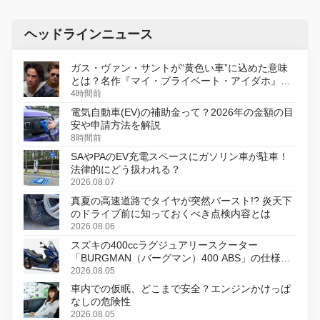
ヘッドラインニュース
ガス・ヴァン・サントが“黄色い車”に込めた意味
とは？名作『マイ・プライベート・アイダホ』が
初のデジタルリマスター版で復活
4時間前
電気自動車(EV)の補助金って？2026年の金額の目
安や申請方法を解説
8時間前
SAやPAのEV充電スペースにガソリン車が駐車！
法律的にどう扱われる？
2026.08.07
真夏の高速道路でタイヤが突然バースト!? 炎天下
のドライブ前に知っておくべき点検内容とは
2026.08.06
スズキの400ccラグジュアリースクーター
「BURGMAN（バーグマン）400 ABS」の仕様を
変更し、8月18日に発売
2026.08.05
車内での仮眠、どこまで安全？エンジンかけっぱ
なしの危険性
2026.08.05