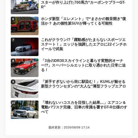
スターが作り上げた700馬力“カーボンケブラーGT-
R”
ホンダ新型「エレメント」で“まさかの観音開き”復
活か？ あの個性派SUVが帰ってくる可能性
これがクラウン!?「躍動感がたまらないスポーツエ
ステート！」エッジを強調したエアロに22インチホ
イールで武装
「3台のDR30スカイラインと暮らす変態的オーナ
ー!?」スーパーシルエットに取り憑かれた日常に迫
る！
「派手すぎないから街に馴染む！」KUHLが魅せる
新型クラウンセダンの“大人な”薄型フラップエアロ
「壊れないハコスカを目指した結果…」エアコン＆
電動パワステ完備、旧車の常識を覆すGT-R仕様のす
べて
最終更新：2026/08/08 17:14