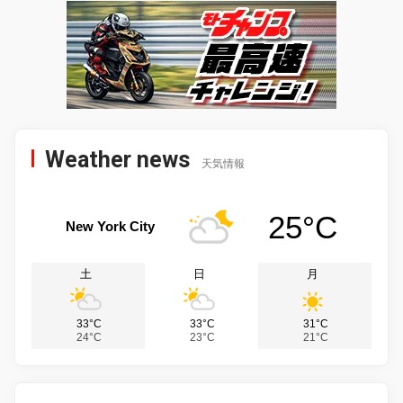
Weather news
天気情報
25°C
New York City
土
日
月
33°C
33°C
31°C
24°C
23°C
21°C