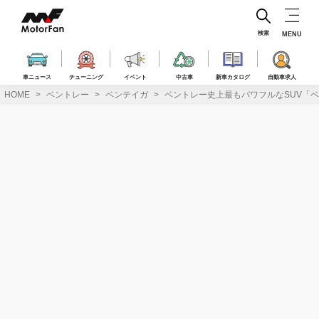
コ
ン
テ
検索
MENU
ン
ツ
へ
車ニュース
チューニング
イベント
中古車
新車カタログ
自動車求人
ス
HOME
ベントレー
ベンテイガ
ベントレー史上最もパワフルなSUV「ベ
キ
ッ
プ