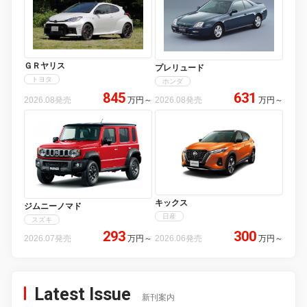
ＧＲヤリス
プレリュード
トヨタ
ホンダ
845
631
2026.08発売
万円
～
2026.08発売
万円
～
キックス
ジムニーノマド
日産
スズキ
293
300
2026.07発売
万円
～
2026.06発売
万円
～
Latest Issue
新刊案内