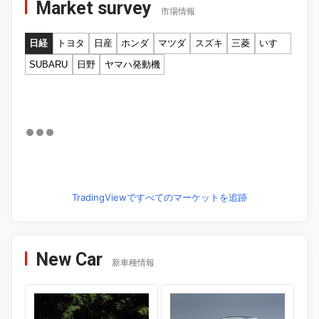
Market survey
市場情報
日経
トヨタ
日産
ホンダ
マツダ
スズキ
三菱
いすゞ
SUBARU
日野
ヤマハ発動機
TradingViewですべてのマーケットを追跡
New Car
新車種情報