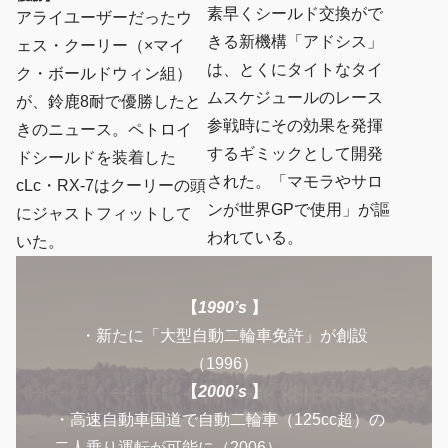
素早くシールド交換がで
アライユーザーだったウ
きる新機構「アドシス」
ェス・クーリー（×マイ
は、とくにタイトなタイ
ク・ボールドウィン組）
ムスケジュールのレース
が、鈴鹿8耐で優勝したと
参戦時にその効果を発揮
きのニュース。ペトロイ
するギミックとして開発
ドシールドを装着した
された。「マモラやサロ
cLc・RX-7はクーリーの頭
ンが世界GPで使用」が謳
にジャストフィットして
われている。
いた。
【
1990’s
】
・新たに「大型自動二輪車免許」が創設
（1996）
【
2000’s
】
・高速自動車国道で自動二輪車（125cc超）の
二人乗り運転が可能に（2006）