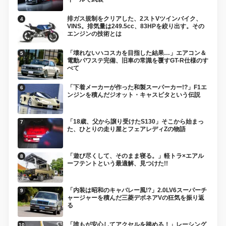
排ガス規制をクリアした、2ストVツインバイク、
VINS。排気量は249.5cc、83HPを絞り出す。その
エンジンの技術とは
「壊れないハコスカを目指した結果…」エアコン＆
電動パワステ完備、旧車の常識を覆すGT-R仕様のす
べて
「下着メーカーが作った和製スーパーカー!?」F1エ
ンジンを積んだジオット・キャスピタという伝説
「18歳、父から譲り受けたS130」そこから始まっ
た、ひとりの走り屋とフェアレディZの物語
「遊び尽くして、そのまま寝る。」軽トラ×エアル
ーフテントという最適解、見つけた!!
「内装は昭和のキャバレー風!?」2.0LV6スーパーチ
ャージャーを積んだ三菱デボネアVの狂気を振り返
る
「誰もが安心してアクセルを踏める！」レーシング