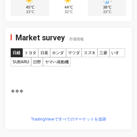
45°C
44°C
38°C
33°C
32°C
33°C
Market survey
市場情報
日経
トヨタ
日産
ホンダ
マツダ
スズキ
三菱
いすゞ
SUBARU
日野
ヤマハ発動機
TradingViewですべてのマーケットを追跡