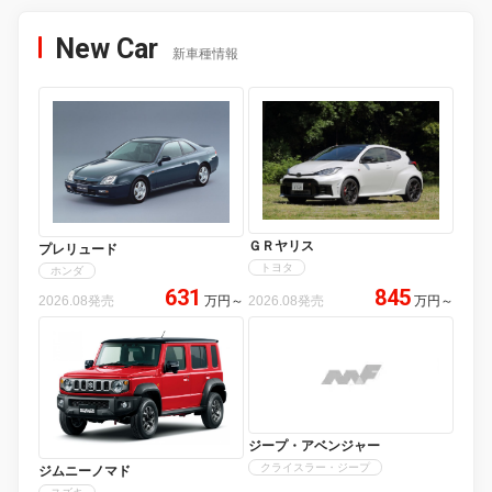
New Car
新車種情報
ＧＲヤリス
プレリュード
トヨタ
ホンダ
631
845
2026.08発売
万円
～
2026.08発売
万円
～
ジープ・アベンジャー
クライスラー・ジープ
ジムニーノマド