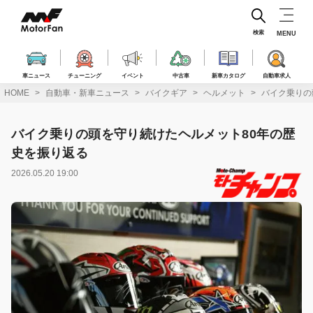
コ
ン
テ
検索
MENU
ン
ツ
へ
車ニュース
チューニング
イベント
中古車
新車カタログ
自動車求人
ス
HOME
自動車・新車ニュース
バイクギア
ヘルメット
バイク乗りの
キ
ッ
プ
バイク乗りの頭を守り続けたヘルメット80年の歴
史を振り返る
2026.05.20 19:00