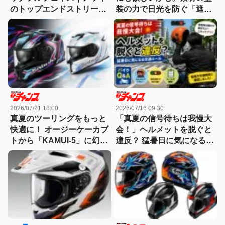
のトップエンドストリート
装の力で日光を防ぐ「遮熱
モデル「X-SNC」登場
ヘルメット」。表面温度差
は約10℃
2026/07/21 18:00
2026/07/16 09:30
真夏のツーリングをもっと
「真夏の信号待ちは我慢大
快適に！ オージーケーカブ
会！」ヘルメットを脱ぐと
トから「KAMUI-5」に幻想
違反？ 猛暑日に気になる交
的な新グラフィック”ルノ
通ルール【バイクQ & A】
ア”登場