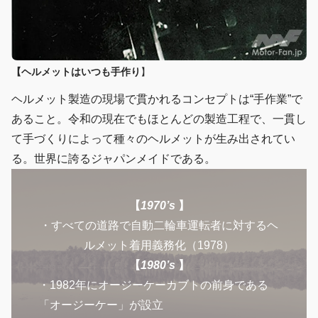
【ヘルメットはいつも手作り
】
ヘルメット製造の現場で貫かれるコンセプトは“手作業”で
あること。令和の現在でもほとんどの製造工程で、一貫し
て手づくりによって種々のヘルメットが生み出されてい
る。世界に誇るジャパンメイドである。
【
1970’s
】
・すべての道路で自動二輪車運転者に対するヘ
ルメット着用義務化（1978）
【
1980’s
】
・1982年にオージーケーカブトの前身である
「オージーケー」が設立