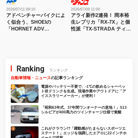
2026/07/11 09:10
2026/07/09 11:00
アドベンチャーバイクによ
アライ新作2連発！ 岡本裕
く似合う、SHOEIの
生レプリカ「RX-7X」と個
「HORNET ADV
性派「TX-STRADA ティラ
INVIGORATE」に新グラフ
ノ」が登場が9月発売
ィック登場
Ranking
ランキング
自動車情報・ニュース
の記事ランキング
電源やバッテリー不要で、-1℃の飲めるシャーベッ
ト状ドリンクを生成。現場作業やアウトドアに「ア
イススラリーメーカー」が便利！
「昭和63年式、37年間ワンオーナーの意地！」S13
シルビアが400馬力のツインチャージ仕様で覚醒
これがクラウン!?「躍動感がたまらないスポーツエ
ステート！」エッジを強調したエアロに22インチホ
イールで武装