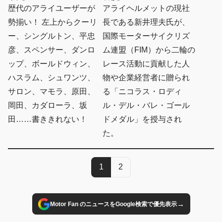
歴代のアライユーザーが
アライヘルメットの現社
勢揃い！ 左上からクーリ
長である新井理夫氏が、
ー、シングルトン、平忠
国際モーターサイクリズ
彦、スペンサー、ダンロ
ム連盟（FIM）から二輪の
ップ、ボールドウィン、
レース活動に貢献した人
ハスラム、シュワンツ、
物や企業経営者に贈られ
サロン、マモラ、原田、
る「ニコラス・ロディ
岡田、カダローラ、坂
ル・デル・バレ・ゴール
田……書ききれない！
ドメダル」を授与され
た。
1
2
→
Motor Fan のニュースをGoogle検索で優先表示