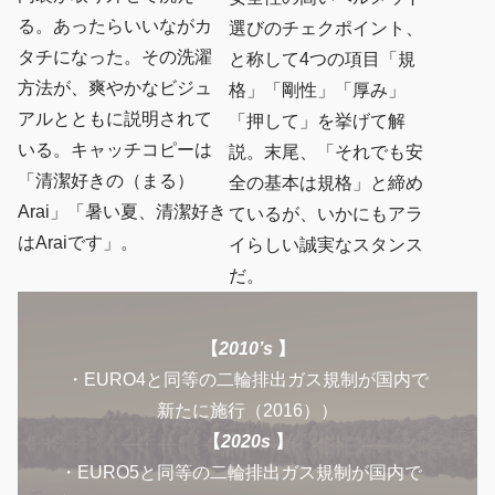
る。あったらいいながカ
選びのチェクポイント、
タチになった。その洗濯
と称して4つの項目「規
方法が、爽やかなビジュ
格」「剛性」「厚み」
アルとともに説明されて
「押して」を挙げて解
いる。キャッチコピーは
説。末尾、「それでも安
「清潔好きの（まる）
全の基本は規格」と締め
Arai」「暑い夏、清潔好き
ているが、いかにもアラ
はAraiです」。
イらしい誠実なスタンス
だ。
【
2010’s
】
・EURO4と同等の二輪排出ガス規制が国内で
新たに施行（2016））
【
2020s
】
・EURO5と同等の二輪排出ガス規制が国内で