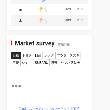
金
32°C
23°C
土
30°C
23°C
Market survey
市場情報
日経
トヨタ
日産
ホンダ
マツダ
スズキ
三菱
いすゞ
SUBARU
日野
ヤマハ発動機
TradingViewですべてのマーケットを追跡