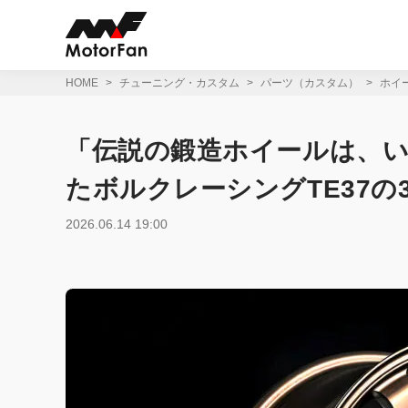
コ
ン
テ
ン
ツ
HOME
チューニング・カスタム
パーツ（カスタム）
ホイ
へ
ス
キ
「伝説の鍛造ホイールは、い
ッ
プ
たボルクレーシングTE37の
2026.06.14 19:00