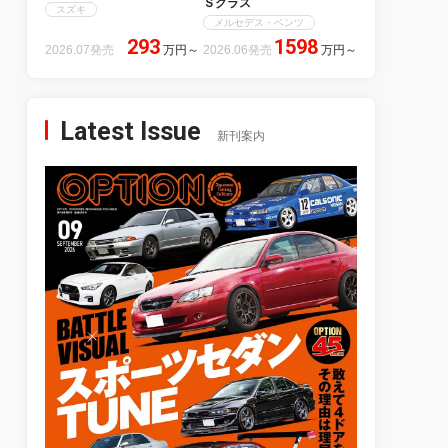
Ｓクラス
スズキ
メルセデス・ベンツ
293
1598
2026.07発売
万円
～
2026.06発売
万円
～
Latest Issue
新刊案内