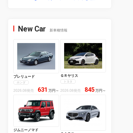
New Car
新車種情報
ＧＲヤリス
プレリュード
トヨタ
ホンダ
631
845
2026.08発売
万円
～
2026.08発売
万円
～
ジムニーノマド