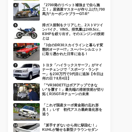
「2700発のリベット補強まで自ら施
工！」居酒屋マスターが作り上げた700
馬力“カーボンケブラーGT-R”
排ガス規制をクリアした、2ストVツイ
ンバイク、VINS。排気量は249.5cc、
83HPを絞り出す。そのエンジンの技術
とは
「3台のDR30スカイラインと暮らす変
態的オーナー!?」スーパーシルエット
に取り憑かれた日常に迫る！
トヨタ「ハイラックスサーフ」がマイ
ナーチェンジで「スポーツ・ランナ
ー」を230万円で3代目に追加【今日は
何の日？8月4日】
「”VR38DETTはボアアップできな
い”を覆す！」最先端の溶射技術が切り
拓くR35GT-Rチューンの未来
「これぞ国産ターボ黄金期の忘れ形
見！」いすゞ初代アスカ最終進化形を
追う
「派手すぎないから街に馴染む！」
KUHLが魅せる新型クラウンセダン