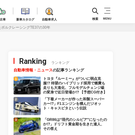
検索
MENU
古車
新車カタログ
自動車求人
ボルクレーシングTE37の30年
Ranking
ランキング
自動車情報・ニュース
の記事ランキング
トヨタ『ルーミー』がついに弱点克
服!? 待望のハイブリッド採用で燃費も
走りも大進化、フルモデルチェンジ級
の変身で近日登場か!? 【予想CG付き】
「下着メーカーが作った和製スーパー
カー!?」F1エンジンを積んだジオッ
ト・キャスピタという伝説
「GR86は“現代のシルビア”になったの
か!?」ドリフト黄金期を生きた達人、
その答え