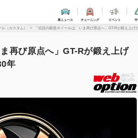
車ニュース
チューニング
イベント
中
ール（カスタム）
「伝説の鍛造ホイールは、いま再び原点へ」GT-Rが鍛え上げた
ま再び原点へ」GT-Rが鍛え上げ
30年