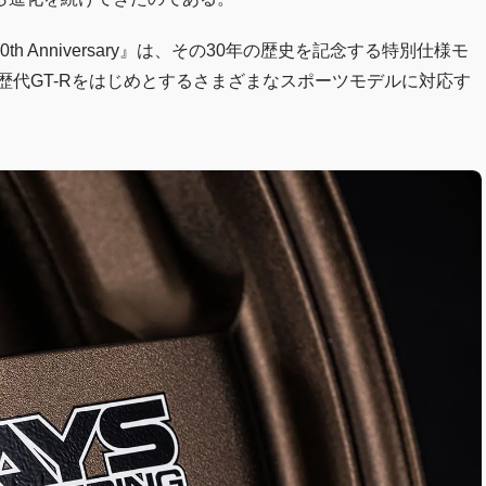
us 30th Anniversary』は、その30年の歴史を記念する特別仕様モ
歴代GT-Rをはじめとするさまざまなスポーツモデルに対応す