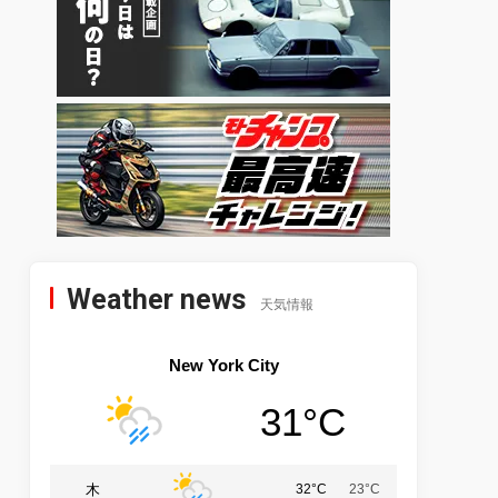
Weather news
天気情報
New York City
31°C
木
32°C
23°C