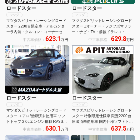
ロードスター
ロードスター
マツダ
マツダ
マツダスピリットレーシングロード
マツダスピリットレーシングロード
スター 2200台限定車・アルカンタ
スター 1オーナー・フジツボマフラ
ーラ内装・クルコン・コーナーセン
ー・ナビ・TV・前後ドラレコ・
623.1
629.8
サー・ETC・ドラレコ・シートヒー
ETC・バックカメラ・親水ブルーミ
中古車価格：
万円
中古車価格：
万円
ター・純正オーディオモニター・フ
ラー・BOSE・RECAROシート・
ルセグ・アップルカープレイ・純正
RAYSホイール・Bremboキャリパ
オプションフジツボ匠マフラー
ー・専用フロアマット・保証継承
ロードスター
ロードスター
マツダ
マツダ
マツダスピリットレーシングロード
マツダスピリットレーシングロード
スター エアロ/登録済未使用車 ソフ
スター 特別限定仕様車 限定2200台
トトップ 2.0Lエンジン搭載 RAYS社
届出済未使用車 国内仕様ソフトトッ
630.1
637.5
鍛造アルミホイール 運転席・助手席
プモデル初2Lエンジン レーダークル
中古車価格：
万円
中古車価格：
万円
シートヒーター 8.8インチディスプ
ーズコントロール 8.8インチディス
レイ AppleCarPlay/AndroidAuto
プレイ ハーフレザーシート 前後セン