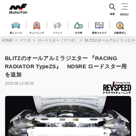
コ
ン
テ
検索
MENU
ン
ツ
へ
車ニュース
チューニング
イベント
中古車
新車カタログ
自動車求人
ス
HOME
マツダ
ロードスター（マツダ）
BLITZのオールアルミラジエター 
キ
ッ
プ
BLITZのオールアルミラジエター 『RACING
RADIATOR TypeZS』 ND5RE ロードスター用
を追加
2026.06.13 06:55