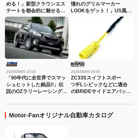
める！」新型クラウンエス
憧れのグリルマーカー
テートを都会的に魅せる、
LOOKをゲット！」US風の
モデリスタのディーラーで
顔を実現できるLEDキット
買える流麗スタイル
【ランクル250/300】
2026/08/05 15:03
2026/08/05 08:05
「90年代に全世界でスマッ
ZC33Sスイフトスポー
シュヒットした銘品!!」伝
ツ/FLシビックなどに適合
説のOZラリーレーシングを
のBRIDEサイドエアバッグ
今だからこそ狙いたい！
キャンセラーが発売
Motor-Fanオリジナル自動車カタログ