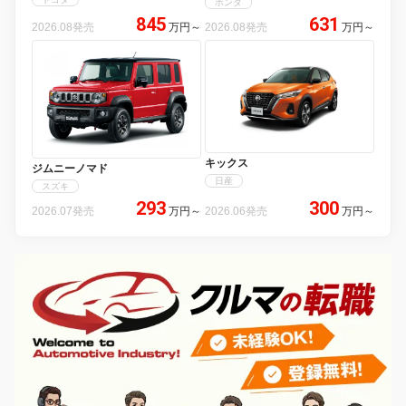
ホンダ
845
631
2026.08発売
万円
～
2026.08発売
万円
～
キックス
ジムニーノマド
日産
スズキ
293
300
2026.07発売
万円
～
2026.06発売
万円
～