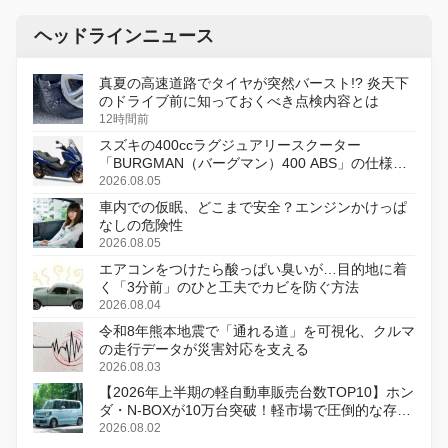
ヘッドラインニュース
真夏の高速道路でタイヤが突然バースト!? 炎天下
のドライブ前に知っておくべき点検内容とは
12時間前
スズキの400ccラグジュアリースクーター
「BURGMAN（バーグマン）400 ABS」の仕様を
変更し、8月18日に発売
2026.08.05
車内での仮眠、どこまで安全？エンジンかけっぱ
なしの危険性
2026.08.05
エアコンをつけたら酸っぱい臭いが…目的地に着
く「3分前」のひと工夫でカビを防ぐ方法
2026.08.04
令和8年熊本地震で「通れる道」を可視化、クルマ
の走行データが災害対応を支える
2026.08.03
【2026年上半期の軽自動車販売台数TOP10】ホン
ダ・N-BOXが10万台突破！軽市場で圧倒的な存在
感
2026.08.02