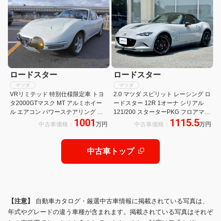
サー LEDヘッドライト
ロードスター
ロードスター
マツダ
マツダ
VRリミテッド 特別仕様限定車 トヨ
2.0 マツダ スピリット レーシング ロ
タ2000GTマスク MT アルミホイー
ードスター 12R 1オーナ シリアル
ル エアコン パワーステアリング パ
121/200 スターターPKG フロアマッ
1001
1115.5
ワーウィンドウ
ト ドラレコ スマートキー 保証書
中古車価格：
万円
中古車価格：
万円
RECARO製フルバケットシート
RAYS製17インチAW マツダコネク
ト 8.8インチディスプレイ
中古車トップ
【注意】
自動車カタログ・厳選中古車情報に掲載されている写真は、
年式やグレードの違う車種が含まれます。掲載されている写真はそれぞ