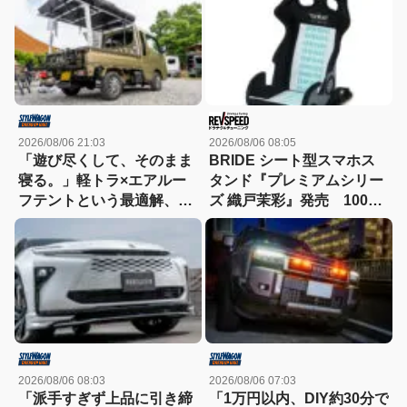
2026/08/06 21:03
2026/08/06 08:05
「遊び尽くして、そのまま
BRIDE シート型スマホス
寝る。」軽トラ×エアルー
タンド『プレミアムシリー
フテントという最適解、見
ズ 織戸茉彩』発売 100個
つけた!!
限定でパッケージには自筆
サイン入り
2026/08/06 08:03
2026/08/06 07:03
「派手すぎず上品に引き締
「1万円以内、DIY約30分で