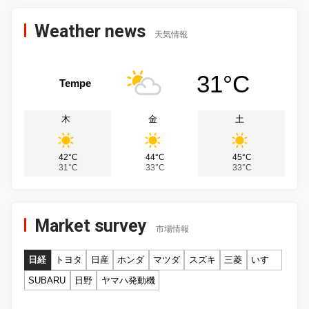
Weather news
天気情報
31°C
Tempe
木
金
土
42°C
44°C
45°C
31°C
33°C
33°C
Market survey
市場情報
日経
トヨタ
日産
ホンダ
マツダ
スズキ
三菱
いすゞ
SUBARU
日野
ヤマハ発動機