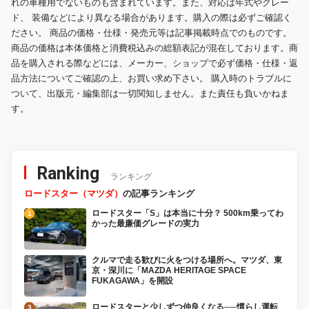
れの車種用でないものも含まれています。また、対応は年式やグレー
ド、 装備などにより異なる場合があります。購入の際は必ずご確認く
ださい。 商品の価格・仕様・発売元等は記事掲載時点でのものです。
商品の価格は本体価格と消費税込みの総額表記が混在しております。商
品を購入される際などには、メーカー、ショップで必ず価格・仕様・返
品方法についてご確認の上、お買い求め下さい。 購入時のトラブルに
ついて、出版元・編集部は一切関知しません。また責任も負いかねま
す。
Ranking
ランキング
ロードスター（マツダ）
の記事ランキング
ロードスター「S」は本当に十分？ 500km乗ってわ
かった最廉価グレードの実力
クルマで走る歓びに火をつける場所へ。マツダ、東
京・深川に「MAZDA HERITAGE SPACE
FUKAGAWA」を開設
ロードスターと少しずつ仲良くなる──慣らし運転