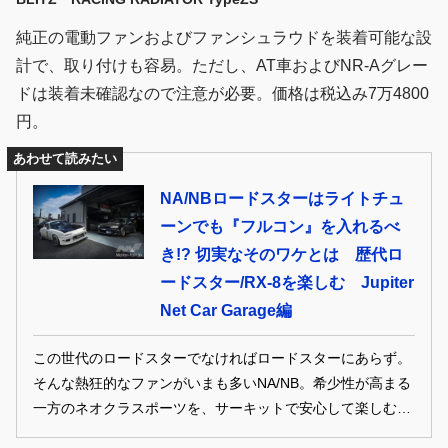
純正の電動ファンおよびファンシュラウドを装着可能な設
計で、取り付けも容易。ただし、AT車およびNR-Aグレー
ドは装着未確認なので注意が必要。価格は税込み7万4800
円。
あわせて読みたい
NA/NBロードスターはライトチュ
ーンでも『フルコン』を入れるべ
き!? 切実なそのワケとは 歴代ロ
ードスター/RX-8を楽しむ Jupiter
Net Car Garage編
この世代のロードスターでなければロードスターにあらず。
そんな熱狂的なファンがいまも多いNA/NB。希少性が高まる
一方のネオクラスポーツを、サーキットで安心して楽しむた
めの方法をジュピターネットガレージが説く Photos/タナカ