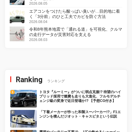
2026.08.05
エアコンをつけたら酸っぱい臭いが…目的地に着
く「3分前」のひと工夫でカビを防ぐ方法
2026.08.04
令和8年熊本地震で「通れる道」を可視化、クルマ
の走行データが災害対応を支える
2026.08.03
Ranking
ランキング
トヨタ『ルーミー』がついに弱点克服!? 待望のハイ
ブリッド採用で燃費も走りも大進化、フルモデルチ
ェンジ級の変身で近日登場か!? 【予想CG付き】
「下着メーカーが作った和製スーパーカー!?」F1エ
ンジンを積んだジオット・キャスピタという伝説
電源やバッテリー不要で、-1℃の飲めるシャーベッ