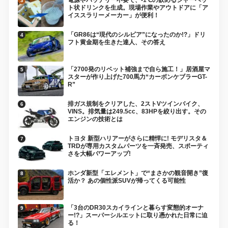
ト状ドリンクを生成。現場作業やアウトドアに「ア
イススラリーメーカー」が便利！
「GR86は“現代のシルビア”になったのか!?」ドリ
フト黄金期を生きた達人、その答え
「2700発のリベット補強まで自ら施工！」居酒屋マ
スターが作り上げた700馬力“カーボンケブラーGT-
R”
排ガス規制をクリアした、2ストVツインバイク、
VINS。排気量は249.5cc、83HPを絞り出す。その
エンジンの技術とは
トヨタ 新型ハリアーがさらに精悍に! モデリスタ＆
TRDが専用カスタムパーツを一斉発売、スポーティ
さを大幅パワーアップ!
ホンダ新型「エレメント」で“まさかの観音開き”復
活か？ あの個性派SUVが帰ってくる可能性
「3台のDR30スカイラインと暮らす変態的オーナ
ー!?」スーパーシルエットに取り憑かれた日常に迫
る！