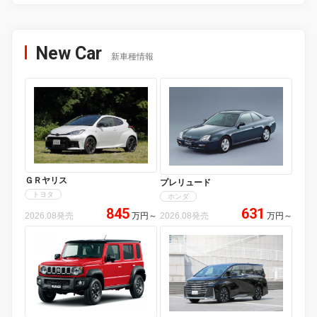
New Car
新車種情報
ＧＲヤリス
プレリュード
トヨタ
ホンダ
845
631
2026.08発売
万円
～
2026.08発売
万円
～