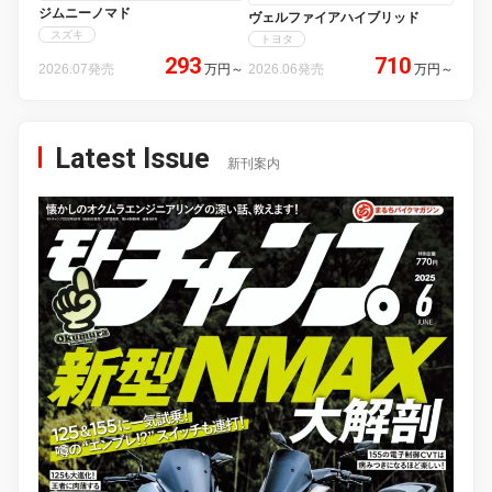
ジムニーノマド
ヴェルファイアハイブリッド
スズキ
トヨタ
293
710
2026.07発売
万円
～
2026.06発売
万円
～
Latest Issue
新刊案内