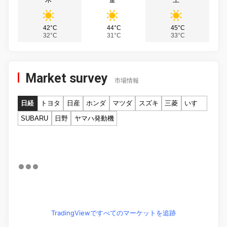
42°C
44°C
45°C
32°C
31°C
33°C
Market survey
市場情報
日経
トヨタ
日産
ホンダ
マツダ
スズキ
三菱
いすゞ
SUBARU
日野
ヤマハ発動機
TradingViewですべてのマーケットを追跡