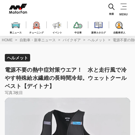
コ
ン
テ
検索
MENU
ン
ツ
へ
車ニュース
チューニング
イベント
中古車
新車カタログ
自動車求人
ス
HOME
自動車・新車ニュース
バイクギア
ヘルメット
電源不要の熱
キ
ッ
プ
ヘルメット
電源不要の熱中症対策ウエア！ 水と走行風で冷
やす特殊給水繊維の長時間冷却。ウェットクール
ベスト【デイトナ】
写真3枚目