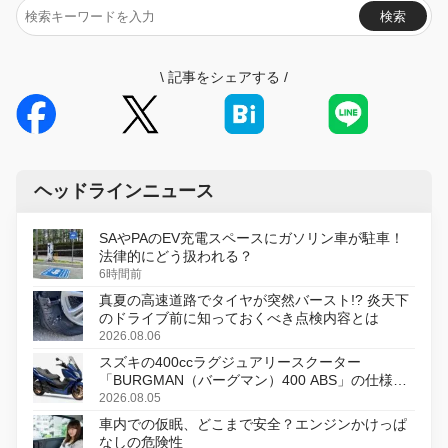
検索
\
記事をシェアする
/
ヘッドラインニュース
SAやPAのEV充電スペースにガソリン車が駐車！
法律的にどう扱われる？
6時間前
真夏の高速道路でタイヤが突然バースト!? 炎天下
のドライブ前に知っておくべき点検内容とは
2026.08.06
スズキの400ccラグジュアリースクーター
「BURGMAN（バーグマン）400 ABS」の仕様を
変更し、8月18日に発売
2026.08.05
車内での仮眠、どこまで安全？エンジンかけっぱ
なしの危険性