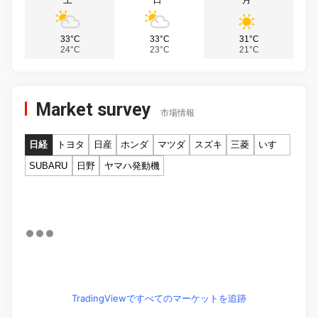
33°C
33°C
31°C
24°C
23°C
21°C
Market survey
市場情報
日経
トヨタ
日産
ホンダ
マツダ
スズキ
三菱
いすゞ
SUBARU
日野
ヤマハ発動機
TradingViewですべてのマーケットを追跡