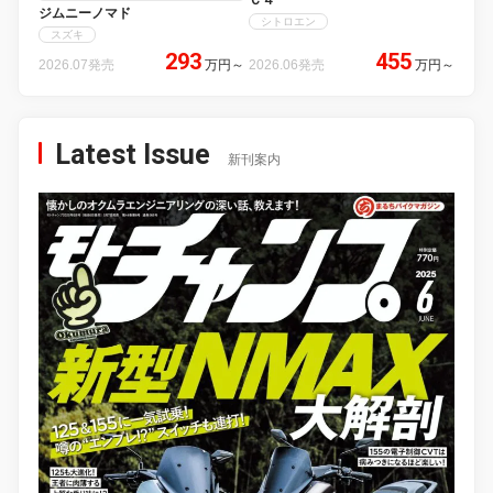
Ｃ４
ジムニーノマド
シトロエン
スズキ
293
455
2026.07発売
万円
～
2026.06発売
万円
～
Latest Issue
新刊案内