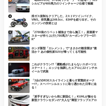
シルビアが400馬力のツインチャージ仕様で覚醒
排ガス規制をクリアした、2ストVツインバイク、
VINS。排気量は249.5cc、83HPを絞り出す。その
エンジンの技術とは
「2700発のリベット補強まで自ら施工！」居酒屋マ
スターが作り上げた700馬力“カーボンケブラーGT-
R”
ホンダ新型「エレメント」で“まさかの観音開き”復
活か？ あの個性派SUVが帰ってくる可能性
これがクラウン!?「躍動感がたまらないスポーツエ
ステート！」エッジを強調したエアロに22インチホ
イールで武装
「3台のDR30スカイラインと暮らす変態的オーナ
ー!?」スーパーシルエットに取り憑かれた日常に迫
る！
「派手すぎないから街に馴染む！」KUHLが魅せる
新型クラウンセダンの“大人な”薄型フラップエアロ