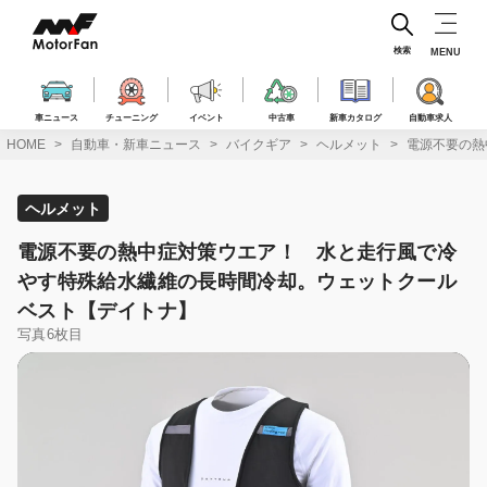
コ
ン
テ
検索
MENU
ン
ツ
へ
車ニュース
チューニング
イベント
中古車
新車カタログ
自動車求人
ス
HOME
自動車・新車ニュース
バイクギア
ヘルメット
電源不要の熱
キ
ッ
プ
ヘルメット
電源不要の熱中症対策ウエア！ 水と走行風で冷
やす特殊給水繊維の長時間冷却。ウェットクール
ベスト【デイトナ】
写真6枚目