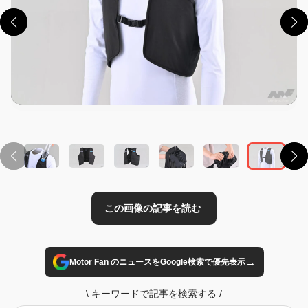
この画像の記事を読む
→
Motor Fan のニュースをGoogle検索で優先表示
\
キーワードで記事を検索する
/