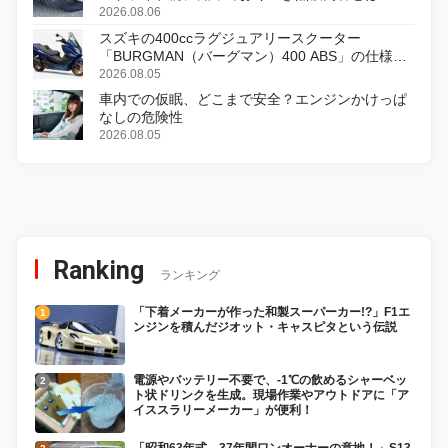
2026.08.06
スズキの400ccラグジュアリースクーター
「BURGMAN（バーグマン）400 ABS」の仕様を
変更し、8月18日に発売
2026.08.05
車内での仮眠、どこまで安全？エンジンかけっぱ
なしの危険性
2026.08.05
Ranking
ランキング
「下着メーカーが作った和製スーパーカー!?」F1エ
ンジンを積んだジオット・キャスピタという伝説
電源やバッテリー不要で、-1℃の飲めるシャーベッ
ト状ドリンクを生成。現場作業やアウトドアに「ア
イススラリーメーカー」が便利！
「昭和63年式、37年間ワンオーナーの意地！」S13