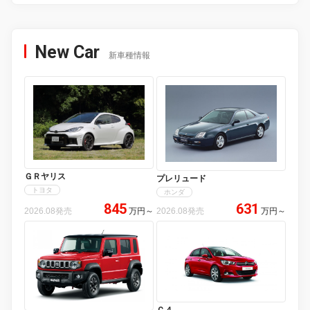
New Car
新車種情報
ＧＲヤリス
プレリュード
トヨタ
ホンダ
845
631
2026.08発売
万円
～
2026.08発売
万円
～