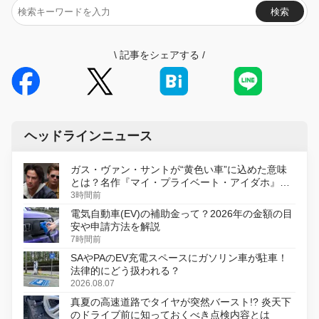
検索
\
記事をシェアする
/
ヘッドラインニュース
ガス・ヴァン・サントが“黄色い車”に込めた意味
とは？名作『マイ・プライベート・アイダホ』が
初のデジタルリマスター版で復活
3時間前
電気自動車(EV)の補助金って？2026年の金額の目
安や申請方法を解説
7時間前
SAやPAのEV充電スペースにガソリン車が駐車！
法律的にどう扱われる？
2026.08.07
真夏の高速道路でタイヤが突然バースト!? 炎天下
のドライブ前に知っておくべき点検内容とは