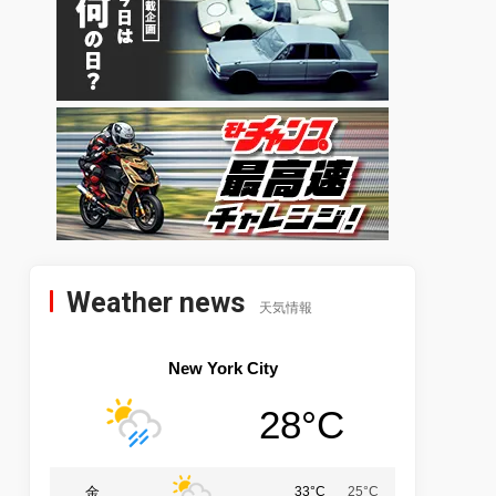
Weather news
天気情報
New York City
28°C
金
33°C
25°C