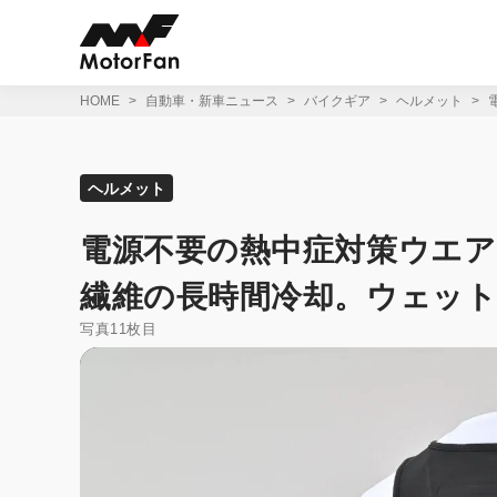
コ
ン
テ
ン
ツ
HOME
自動車・新車ニュース
バイクギア
ヘルメット
へ
ス
キ
ッ
ヘルメット
プ
電源不要の熱中症対策ウエア
繊維の長時間冷却。ウェッ
写真11枚目