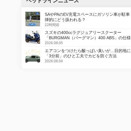
ヘッドラインニュース
SAやPAのEV充電スペースにガソリン車が駐車
律的にどう扱われる？
22時間前
スズキの400ccラグジュアリースクーター
「BURGMAN（バーグマン）400 ABS」の仕
更し、8月18日に発売
2026.08.05
エアコンをつけたら酸っぱい臭いが…目的地に
「3分前」のひと工夫でカビを防ぐ方法
2026.08.04