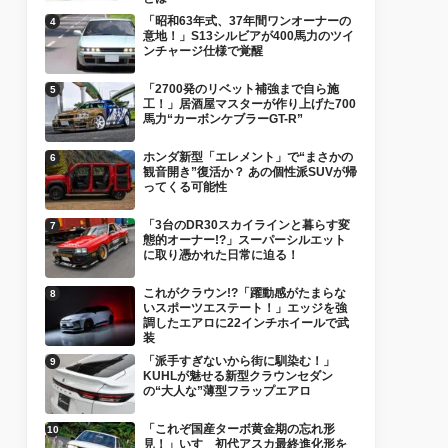
「昭和63年式、37年間ワンオーナーの
意地！」S13シルビアが400馬力のツイ
ンチャージ仕様で覚醒
「2700発のリベット補強まで自ら施
工！」居酒屋マスターが作り上げた700
馬力“カーボンケブラーGT-R”
ホンダ新型「エレメント」で“まさかの
観音開き”復活か？ あの個性派SUVが帰
ってくる可能性
「3台のDR30スカイラインと暮らす変
態的オーナー!?」スーパーシルエット
に取り憑かれた日常に迫る！
これがクラウン!?「躍動感がたまらな
いスポーツエステート！」エッジを強
調したエアロに22インチホイールで武
装
「派手すぎないから街に馴染む！」
KUHLが魅せる新型クラウンセダン
の“大人な”薄型フラップエアロ
「これぞ国産ターボ黄金期の忘れ形
見！」いすゞ初代アスカ最終進化形を