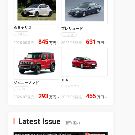
ＧＲヤリス
プレリュード
トヨタ
ホンダ
845
631
2026.08発売
万円
～
2026.08発売
万円
～
Ｃ４
ジムニーノマド
シトロエン
スズキ
293
455
2026.07発売
万円
～
2026.06発売
万円
～
Latest Issue
新刊案内