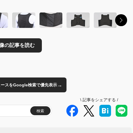
→
のニュースをGoogle検索で優先表示
\
記事をシェアする
/
検索