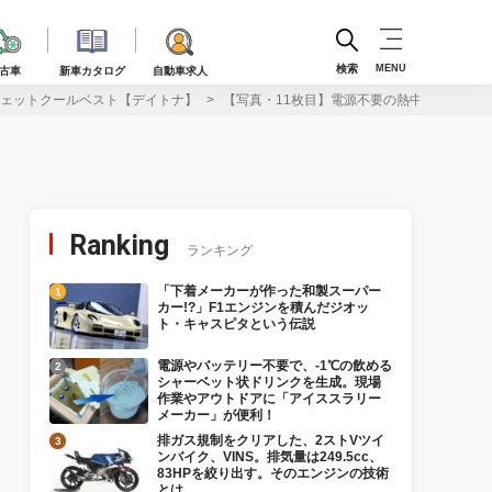
検索
MENU
古車
新車カタログ
自動車求人
ェットクールベスト【デイトナ】
【写真・11枚目】電源不要の熱中症対策ウ
Ranking
ランキング
「下着メーカーが作った和製スーパー
カー!?」F1エンジンを積んだジオッ
ト・キャスピタという伝説
電源やバッテリー不要で、-1℃の飲める
シャーベット状ドリンクを生成。現場
作業やアウトドアに「アイススラリー
メーカー」が便利！
排ガス規制をクリアした、2ストVツイ
ンバイク、VINS。排気量は249.5cc、
83HPを絞り出す。そのエンジンの技術
とは