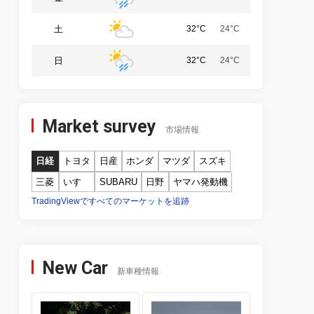
土
32°C
24°C
日
32°C
24°C
Market survey
市場情報
日経
トヨタ
日産
ホンダ
マツダ
スズキ
三菱
いすゞ
SUBARU
日野
ヤマハ発動機
TradingViewですべてのマーケットを追跡
New Car
新車種情報