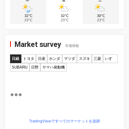
32°C
32°C
30°C
23°C
23°C
23°C
Market survey
市場情報
日経
トヨタ
日産
ホンダ
マツダ
スズキ
三菱
いすゞ
SUBARU
日野
ヤマハ発動機
TradingViewですべてのマーケットを追跡