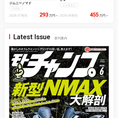
Ｃ４
ジムニーノマド
シトロエン
スズキ
293
455
2026.07発売
万円
～
2026.06発売
万円
～
Latest Issue
新刊案内