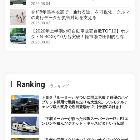
2026.08.04
令和8年熊本地震で「通れる道」を可視化、クルマ
の走行データが災害対応を支える
2026.08.03
【2026年上半期の軽自動車販売台数TOP10】ホン
ダ・N-BOXが10万台突破！軽市場で圧倒的な存在
感
2026.08.02
Ranking
ランキング
トヨタ『ルーミー』がついに弱点克服!? 待望のハイ
ブリッド採用で燃費も走りも大進化、フルモデルチ
ェンジ級の変身で近日登場か!? 【予想CG付き】
「下着メーカーが作った和製スーパーカー!?」F1エ
ンジンを積んだジオット・キャスピタという伝説
「往年の三菱スタリオンをダウンサイジングターボ