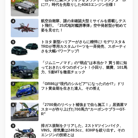
に!?」時代を先取りした4G63エンジン仕様！
航空自衛隊、謎の未確認大型ミサイルを搭載しテス
ト飛行。「25式地対艦誘導弾」空中発射型が初めて
姿を見せた！
トヨタ 新型ハリアーがさらに精悍に! モデリスタ＆
TRDが専用カスタムパーツを一斉発売、スポーティ
さを大幅パワーアップ!
「ジムニーノマド」の“弱点”は本当か？ 買う前に知
っておきたい5つのポイント！小回り、燃費、101馬
力、5速MTを徹底チェック
「GR86は“現代のシルビア”になったのか!?」ドリ
フト黄金期を生きた達人、その答え
「2700発のリベット補強まで自ら施工！」居酒屋マ
スターが作り上げた700馬力“カーボンケブラーGT-
R”
排ガス規制をクリアした、2ストVツインバイク、
VINS。排気量は249.5cc、83HPを絞り出す。その
エンジンの技術とは