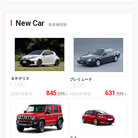
New Car
新車種情報
ＧＲヤリス
プレリュード
トヨタ
ホンダ
845
631
2026.08発売
万円
～
2026.08発売
万円
～