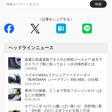
検索
\
記事をシェアする
/
ヘッドラインニュース
真夏の高速道路でタイヤが突然バースト!? 炎天下
のドライブ前に知っておくべき点検内容とは
14時間前
スズキの400ccラグジュアリースクーター
「BURGMAN（バーグマン）400 ABS」の仕様を
変更し、8月18日に発売
2026.08.05
車内での仮眠、どこまで安全？エンジンかけっぱ
なしの危険性
2026.08.05
エアコンをつけたら酸っぱい臭いが…目的地に着
く「3分前」のひと工夫でカビを防ぐ方法