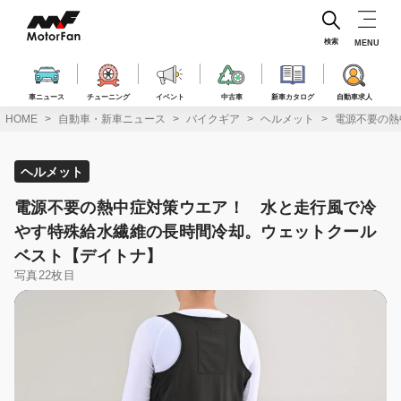
コ
ン
テ
検索
MENU
ン
ツ
へ
車ニュース
チューニング
イベント
中古車
新車カタログ
自動車求人
ス
HOME
自動車・新車ニュース
バイクギア
ヘルメット
電源不要の熱
キ
ッ
プ
ヘルメット
電源不要の熱中症対策ウエア！ 水と走行風で冷
やす特殊給水繊維の長時間冷却。ウェットクール
ベスト【デイトナ】
写真22枚目