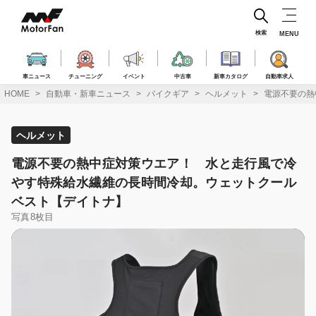
コ
ン
テ
検索
MENU
ン
ツ
へ
車ニュース
チューニング
イベント
中古車
新車カタログ
自動車求人
ス
HOME
自動車・新車ニュース
バイクギア
ヘルメット
電源不要の熱
キ
ッ
プ
ヘルメット
電源不要の熱中症対策ウエア！ 水と走行風で冷
やす特殊給水繊維の長時間冷却。ウェットクール
ベスト【デイトナ】
写真8枚目