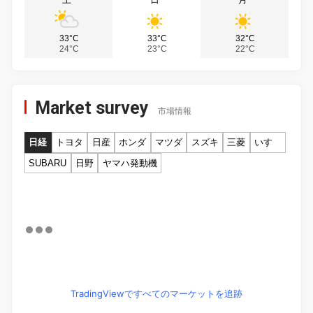
33°C
33°C
32°C
24°C
23°C
22°C
Market survey
市場情報
日経
トヨタ
日産
ホンダ
マツダ
スズキ
三菱
いすゞ
SUBARU
日野
ヤマハ発動機
TradingViewですべてのマーケットを追跡