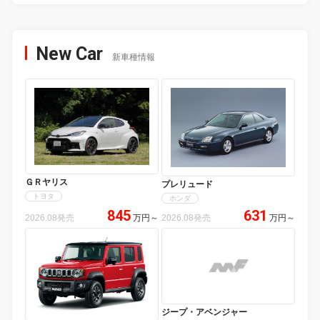
New Car
新車種情報
ＧＲヤリス
プレリュード
トヨタ
ホンダ
845
631
2026.08発売
万円
～
2026.08発売
万円
～
ジープ・アベンジャー