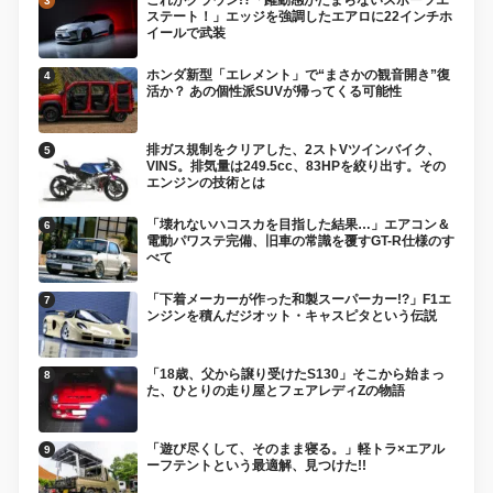
ステート！」エッジを強調したエアロに22インチホ
イールで武装
ホンダ新型「エレメント」で“まさかの観音開き”復
活か？ あの個性派SUVが帰ってくる可能性
排ガス規制をクリアした、2ストVツインバイク、
VINS。排気量は249.5cc、83HPを絞り出す。その
エンジンの技術とは
「壊れないハコスカを目指した結果…」エアコン＆
電動パワステ完備、旧車の常識を覆すGT-R仕様のす
べて
「下着メーカーが作った和製スーパーカー!?」F1エ
ンジンを積んだジオット・キャスピタという伝説
「18歳、父から譲り受けたS130」そこから始まっ
た、ひとりの走り屋とフェアレディZの物語
「遊び尽くして、そのまま寝る。」軽トラ×エアル
ーフテントという最適解、見つけた!!