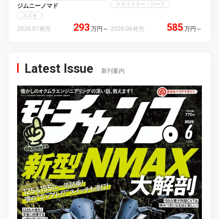
クライスラー・ジープ
ジムニーノマド
スズキ
293
585
2026.07発売
万円
～
2026.06発売
万円
～
Latest Issue
新刊案内