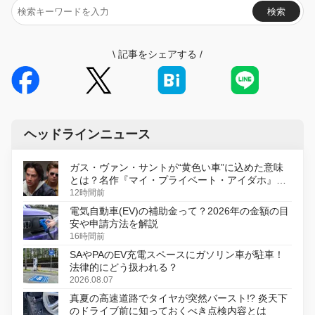
検索
\
記事をシェアする
/
ヘッドラインニュース
ガス・ヴァン・サントが“黄色い車”に込めた意味
とは？名作『マイ・プライベート・アイダホ』が
初のデジタルリマスター版で復活
12時間前
電気自動車(EV)の補助金って？2026年の金額の目
安や申請方法を解説
16時間前
SAやPAのEV充電スペースにガソリン車が駐車！
法律的にどう扱われる？
2026.08.07
真夏の高速道路でタイヤが突然バースト!? 炎天下
のドライブ前に知っておくべき点検内容とは