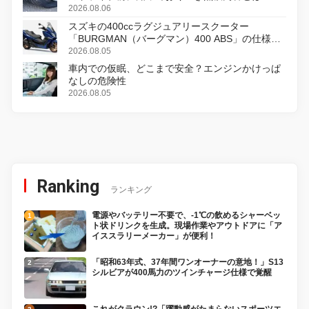
2026.08.06
スズキの400ccラグジュアリースクーター
「BURGMAN（バーグマン）400 ABS」の仕様を
変更し、8月18日に発売
2026.08.05
車内での仮眠、どこまで安全？エンジンかけっぱ
なしの危険性
2026.08.05
Ranking
ランキング
電源やバッテリー不要で、-1℃の飲めるシャーベッ
ト状ドリンクを生成。現場作業やアウトドアに「ア
イススラリーメーカー」が便利！
「昭和63年式、37年間ワンオーナーの意地！」S13
シルビアが400馬力のツインチャージ仕様で覚醒
これがクラウン!?「躍動感がたまらないスポーツエ